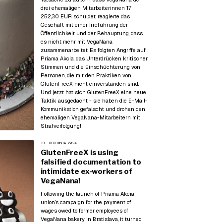
drei ehemaligen Mitarbeiterinnen 17
252,30 EUR schuldet, reagierte das
Geschäft mit einer Irreführung der
Öffentlichkeit und der Behauptung, dass
es nicht mehr mit VegaNana
zusammenarbeitet. Es folgten Angriffe auf
Priama Akcia, das Unterdrücken kritischer
Stimmen und die Einschüchterung von
Personen, die mit den Praktiken von
GlutenFreeX nicht einverstanden sind.
Und jetzt hat sich GlutenFreeX eine neue
Taktik ausgedacht - sie haben die E-Mail-
Kommunikation gefälscht und drohen den
ehemaligen VegaNana-Mitarbeitern mit
Strafverfolgung!
19. DECEMBRA 2024
GlutenFreeX is using
falsified documentation to
intimidate ex-workers of
VegaNana!
Following the launch of Priama Akcia
union’s campaign for the payment of
wages owed to former employees of
VegaNana bakery in Bratislava, it turned