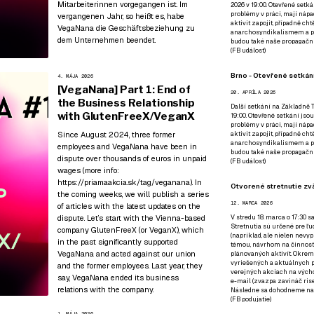
Mitarbeiterinnen vorgegangen ist. Im
2026 v 19:00. Otevřené setká
problémy v práci, mají nápad
vergangenen Jahr, so heißt es, habe
aktivit zapojit, případně ch
VegaNana die Geschäftsbeziehung zu
anarchosyndikalismem a poz
dem Unternehmen beendet.
budou také naše propagační
(
FB událost
)
Brno - Otevřené setkání
4. MÁJA 2026
[VegaNana] Part 1: End of
20. APRÍLA 2026
the Business Relationship
Další setkání na Základně Tř
with GlutenFreeX/VeganX
19:00. Otevřené setkání jsou
problémy v práci, mají nápad
Since August 2024, three former
aktivit zapojit, případně ch
anarchosyndikalismem a poz
employees and VegaNana have been in
budou také naše propagační
dispute over thousands of euros in unpaid
(
FB událost
)
wages (more info:
https://priamaakcia.sk/tag/veganana
). In
Otvorené stretnutie zvä
the coming weeks, we will publish a series
12. MARCA 2026
of articles with the latest updates on the
dispute. Let’s start with the Vienna-based
V stredu 18. marca o 17:30 s
Stretnutia sú určené pre ľud
company GlutenFreeX (or VeganX), which
(napríklad, ale nielen nevy
in the past significantly supported
témou, návrhom na činnosť 
VegaNana and acted against our union
plánovaných aktivít. Okrem
vyriešených a aktuálnych p
and the former employees. Last year, they
verejných akciach na výcho
say, VegaNana ended its business
e-mail (zvazpa zavináč rise
relations with the company.
Následne sa dohodneme na p
(
FB podujatie
)
1. MÁJA 2026