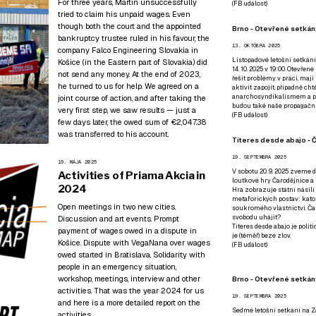
For three years, Martin unsuccessfully
(
FB událost
)
tried to claim his unpaid wages. Even
though both the court and the appointed
Brno - Otevřené setkání
bankruptcy trustee ruled in his favour, the
13. OKTÓBRA 2025
company Falco Engineering Slovakia in
Listopadové letošní setkání
Košice (in the Eastern part of Slovakia) did
14. 10. 2025 v 19:00. Otevřen
not send any money. At the end of 2023,
řešit problémy v práci, mají
he turned to us for help. We agreed on a
aktivit zapojit, případně ch
anarchosyndikalismem a poz
joint course of action, and after taking the
budou také naše propagační
very first step, we saw results — just a
(
FB událost
)
few days later, the owed sum of €2,047.38
was transferred to his account.
Títeres desde abajo - Č
19. SEPTEMBRA 2025
19. MÁJA 2025
V sobotu 20. 9. 2025 zveme d
Activities of Priama Akcia in
loutkové hry Čarodějnice a 
2024
Hra zobrazuje státní násilí
metaforických postav: katol
Open meetings in two new cities.
soukromého vlastnictví. Čar
svobodu uhájit?
Discussion and art events. Prompt
Títeres desde abajo je poli
payment of wages owed in a dispute in
je (téměř) beze zlov.
Košice. Dispute with VegaNana over wages
(
FB událost
)
owed started in Bratislava. Solidarity with
people in an emergency situation,
workshop, meetings, interview and other
Brno - Otevřené setkán
activities. That was the year 2024 for us
19. SEPTEMBRA 2025
and here is a more detailed report on the
Sedmé letošní setkání na Z
activities.