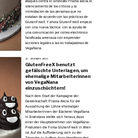
ataques contra el sindicato Priama akcia, el
silenciamiento de los críticos y la
intimidación de las personas que no
estaban de acuerdo con las prácticas de
GlutenFreeX. Y ahora GlutenFreeX empezó
con una nueva táctica: con la ayuda de
una comunicación por correo electrónico
falsificada, amenaza con emprender
acciones legales a las ex trabajadoras de
VegaNana.
19. DECEMBRA 2024
GlutenFreeX benutzt
gefälschte Unterlagen, um
ehemalige Mitarbeiterinnen
von VegaNana
einzuschüchtern!
Nach dem Start der Kampagne der
Gewerkschaft Priama Akcia für die
Auszahlung der Löhne ehemaliger
Mitarbeiterinnen der Bäckerei VegaNana
in Bratislava stellte sich heraus, dass
einer der Hauptabnehmer von VegaNana-
Produkten die Firma GlutenFreeX in Wien
ist. Auf die Aufforderung, sich zu der
Tatsache zu äußern, dass VegaNana den