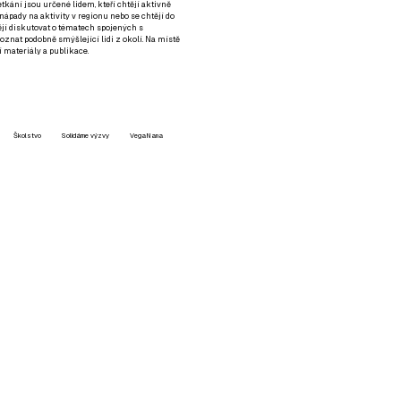
setkání jsou určené lidem, kteří chtějí aktivně
 nápady na aktivity v regionu nebo se chtějí do
tějí diskutovat o tématech spojených s
nat podobně smýšlející lidi z okolí. Na místě
 materiály a publikace.
Školstvo
Solidárne výzvy
VegaNana