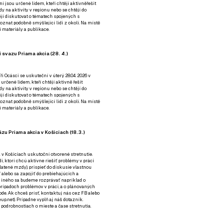
ní jsou určené lidem, kteří chtějí aktivněřešit
y na aktivity v regionu nebo se chtějí do
tějí diskutovat o tématech spojených s
nat podobně smýšlející lidi z okolí. Na místě
 materiály a publikace.
 svazu Priama akcia (28. 4.)
i Ocásci se uskuteční v úterý 28.04. 2026 v
 určené lidem, kteří chtějí aktivně řešit
y na aktivity v regionu nebo se chtějí do
tějí diskutovat o tématech spojených s
nat podobně smýšlející lidi z okolí. Na místě
 materiály a publikace.
zu Priama akcia v Košiciach (18.3.)
a v Košiciach uskutoční otvorené stretnutie.
í, ktorí chcú aktívne riešiť problémy v práci
platené mzdy), prispieť do diskusie vlastnou
alebo sa zapojiť do prebiehajúcich a
 iného sa budeme rozprávať napríklad o
rípadoch problémov v práci, a o plánovaných
de. Ak chceš prísť, kontaktuj nás cez
FB
alebo
up.net). Prípadne
vyplň aj náš dotazník
.
odrobnostiach o mieste a čase stretnutia.