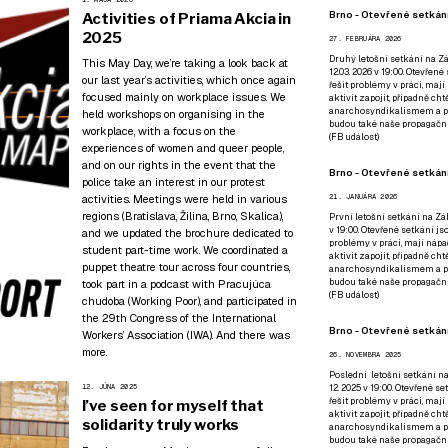
Brno - Otevřené setkání
Activities of Priama Akcia in
2025
27. FEBRUÁRA 2026
Druhý letošní setkání na Zá
This May Day, we’re taking a look back at
12.03. 2026 v 19:00. Otevřen
our last year’s activities, which once again
řešit problémy v práci, mají
focused mainly on workplace issues. We
aktivit zapojit, případně ch
anarchosyndikalismem a poz
held workshops on organising in the
budou také naše propagační
workplace, with a focus on the
(
FB událost
)
experiences of women and queer people,
and on our rights in the event that the
Brno - Otevřené setkání
police take an interest in our protest
activities. Meetings were held in various
21. JANUÁRA 2026
regions (Bratislava, Žilina, Brno, Skalica),
První letošní setkání na Zák
v 19:00. Otevřené setkání js
and we updated the brochure dedicated to
problémy v práci, mají nápad
student part-time work. We coordinated a
aktivit zapojit, případně ch
puppet theatre tour across four countries,
anarchosyndikalismem a poz
budou také naše propagační
took part in a podcast with Pracujúca
(
FB událost
)
chudoba (Working Poor), and participated in
the 29th Congress of the International
Brno - Otevřené setkání
Workers’ Association (IWA). And there was
more.
26. NOVEMBRA 2025
Poslední letošní setkání na
12. JÚNA 2025
12. 2025 v 19:00. Otevřené s
řešit problémy v práci, mají
I’ve seen for myself that
aktivit zapojit, případně ch
solidarity truly works
anarchosyndikalismem a poz
budou také naše propagační