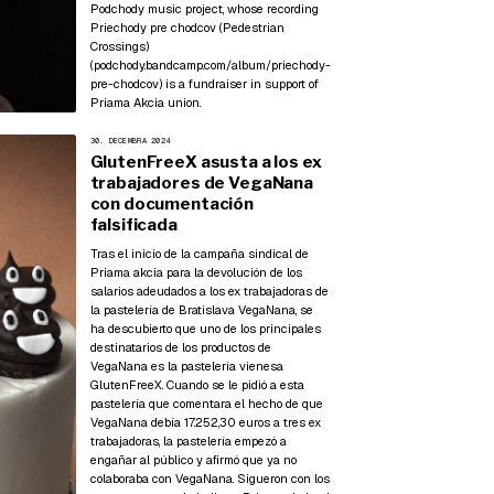
Podchody music project, whose recording
Priechody pre chodcov (Pedestrian
Crossings)
(
podchody.bandcamp.com/album/priechody-
pre-chodcov
) is a fundraiser in support of
Priama Akcia union.
30. DECEMBRA 2024
GlutenFreeX asusta a los ex
trabajadores de VegaNana
con documentación
falsificada
Tras el inicio de la campaña sindical de
Priama akcia para la devolución de los
salarios adeudados a los ex trabajadoras de
la pastelería de Bratislava VegaNana, se
ha descubierto que uno de los principales
destinatarios de los productos de
VegaNana es la pastelería vienesa
GlutenFreeX. Cuando se le pidió a esta
pastelería que comentara el hecho de que
VegaNana debía 17.252,30 euros a tres ex
trabajadoras, la pastelería empezó a
engañar al público y afirmó que ya no
colaboraba con VegaNana. Sigueron con los