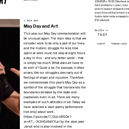
23.9.2025 v 19:00. Otevřené 
řešit problémy v práci, mají
aktivit zapojit, případně ch
anarchosyndikalismem a poz
budou také naše propagační
(
FB událost
)
1. MÁJA 2025
May Day and Art
ĎALŠIE >>
This year, our May Day commemoration will
TAGY
be unusual again. The main idea is that we
consider work to be only a part of our lives,
covid-19
Problémy v práci
and the historic struggle for less time
spent at work must not stop at eight hours
a day. In this - and any better world - that
is simply too much. What does art have to
do with it? Quite a lot. For example, it often
arises, like our struggles, precisely out of
feelings of anger and injustice. Therefore,
we commemorate this year's May Day as a
symbol of the struggle that transcends the
boundaries dictated by the state and
capitalism, even in art. There are many
examples of such attitudes in art. Today we
have selected a slam poetry performance
(not only) about work
(
https://youtu.be/7_GLVJxREQk?
si=iKT_-3t3HGz9dXYLe
) by the slam poet
Jánoš who is also involved in the