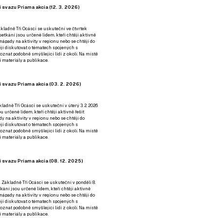
 svazu Priama akcia (12. 3. 2026)
kladně Tři Ocásci se uskuteční ve čtvrtek
é setkání jsou určené lidem, kteří chtějí aktivně
 nápady na aktivity v regionu nebo se chtějí do
tějí diskutovat o tématech spojených s
nat podobně smýšlející lidi z okolí. Na místě
 materiály a publikace.
 svazu Priama akcia (03. 2. 2026)
ladně Tři Ocásci se uskuteční v úterý 3. 2. 2026
ou určené lidem, kteří chtějí aktivně řešit
y na aktivity v regionu nebo se chtějí do
tějí diskutovat o tématech spojených s
nat podobně smýšlející lidi z okolí. Na místě
 materiály a publikace.
 svazu Priama akcia (08. 12. 2025)
 Základně Tři Ocásci se uskuteční v ponděli 8.
etkání jsou určené lidem, kteří chtějí aktivně
 nápady na aktivity v regionu nebo se chtějí do
tějí diskutovat o tématech spojených s
nat podobně smýšlející lidi z okolí. Na místě
 materiály a publikace.