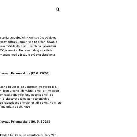
y zväz pracujúcich, ktorý sa sústreďuje na
racovisku a v komunite, a na organizovanie
áva a požiadavky pracujúcich na Slovensku
2000 je sekciou Medzinárodnej asociácie
á v súčasnosti združuje zväzy a skupiny z
 svazu Priama akcia (17. 6. 2026)
adně Tři Ocásci se uskuteční ve středu 17. 6.
ní jsou určené lidem, kteří chtějí aktivněřešit
y na aktivity v regionu nebo se chtějí do
tějí diskutovat o tématech spojených s
nat podobně smýšlející lidi z okolí. Na místě
 materiály a publikace.
 svazu Priama akcia (19. 5. 2026)
ladně Tři Ocásci se uskuteční v úterý 19. 5.