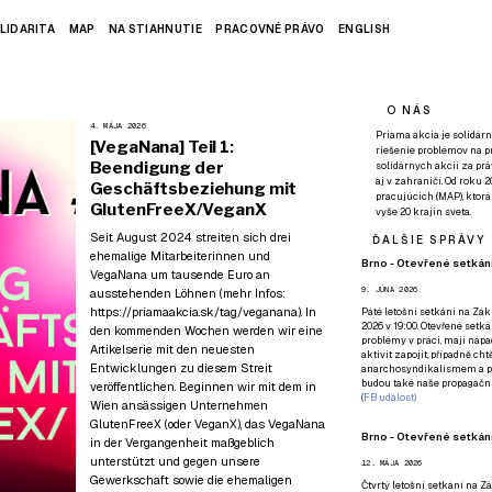
LIDARITA
MAP
NA STIAHNUTIE
PRACOVNÉ PRÁVO
ENGLISH
O NÁS
4. MÁJA 2026
Priama akcia je solidárn
[VegaNana] Teil 1:
riešenie problémov na p
Beendigung der
solidárnych akcií za pr
aj v zahraničí. Od roku 
Geschäftsbeziehung mit
pracujúcich (MAP), ktor
GlutenFreeX/VeganX
vyše 20 krajín sveta.
Seit August 2024 streiten sich drei
ĎALŠIE SPRÁVY
ehemalige Mitarbeiterinnen und
Brno - Otevřené setkání
VegaNana um tausende Euro an
9. JÚNA 2026
ausstehenden Löhnen (mehr Infos:
https://priamaakcia.sk/tag/veganana
). In
Páté
letošní setkání na Zákl
2026 v 19:00. Otevřené setká
den kommenden Wochen werden wir eine
problémy v práci, mají nápad
Artikelserie mit den neuesten
aktivit zapojit, případně ch
Entwicklungen zu diesem Streit
anarchosyndikalismem a poz
budou také naše propagační
veröffentlichen. Beginnen wir mit dem in
(
FB událost
)
Wien ansässigen Unternehmen
GlutenFreeX (oder VeganX), das VegaNana
Brno - Otevřené setkání
in der Vergangenheit maßgeblich
unterstützt und gegen unsere
12. MÁJA 2026
Gewerkschaft sowie die ehemaligen
Čtvrtý
letošní setkání na Zák