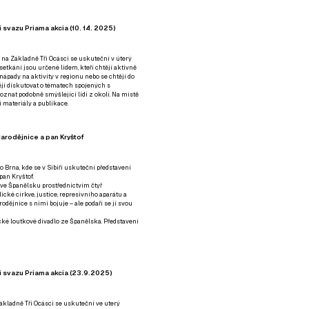
 svazu Priama akcia (10. 14. 2025)
 na Základně Tři Ocásci se uskuteční v úterý
é setkání jsou určené lidem, kteří chtějí aktivně
 nápady na aktivity v regionu nebo se chtějí do
tějí diskutovat o tématech spojených s
nat podobně smýšlející lidi z okolí. Na místě
 materiály a publikace.
arodějnice a pan Kryštof
o Brna, kde se v Sibiři uskuteční představení
pan Kryštof.
 ve Španělsku prostřednictvím čtyř
ické církve, justice, represivního aparátu a
odějnice s nimi bojuje – ale podaří se jí svou
tické loutkové divadlo ze Španělska. Představení
í svazu Priama akcia (23.9.2025)
ákladně Tři Ocásci se uskuteční ve uterý