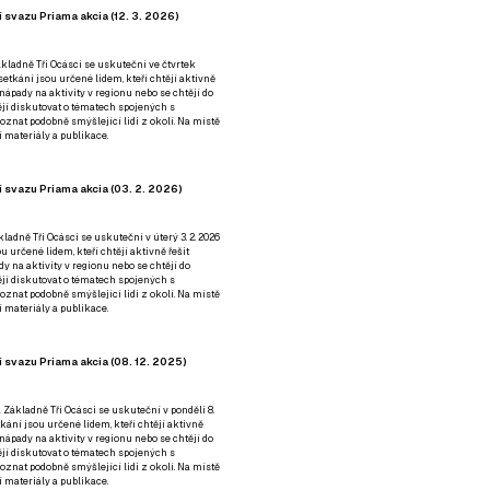
 svazu Priama akcia (12. 3. 2026)
kladně Tři Ocásci se uskuteční ve čtvrtek
é setkání jsou určené lidem, kteří chtějí aktivně
 nápady na aktivity v regionu nebo se chtějí do
tějí diskutovat o tématech spojených s
nat podobně smýšlející lidi z okolí. Na místě
 materiály a publikace.
 svazu Priama akcia (03. 2. 2026)
ladně Tři Ocásci se uskuteční v úterý 3. 2. 2026
ou určené lidem, kteří chtějí aktivně řešit
y na aktivity v regionu nebo se chtějí do
tějí diskutovat o tématech spojených s
nat podobně smýšlející lidi z okolí. Na místě
 materiály a publikace.
 svazu Priama akcia (08. 12. 2025)
 Základně Tři Ocásci se uskuteční v ponděli 8.
etkání jsou určené lidem, kteří chtějí aktivně
 nápady na aktivity v regionu nebo se chtějí do
tějí diskutovat o tématech spojených s
nat podobně smýšlející lidi z okolí. Na místě
 materiály a publikace.