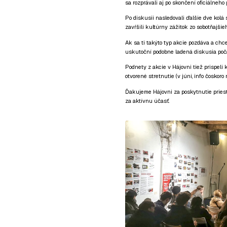
sa rozprávali aj po skončení oficiálneho
Po diskusii nasledovali ďalšie dve kolá 
zavŕšili kultúrny zážitok zo sobotňajšie
Ak sa ti takýto typ akcie pozdáva a chce
uskutoční podobne ladená diskusia poč
Podnety z akcie v Hájovni tiež prispeli 
otvorené stretnutie (v júni, info čoskor
Ďakujeme Hájovni za poskytnutie priesto
za aktívnu účasť.