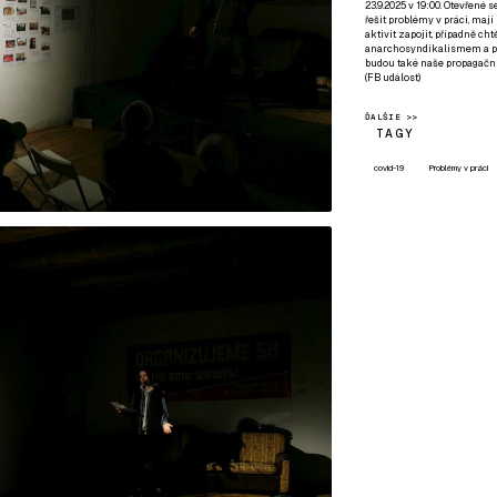
23.9.2025 v 19:00. Otevřené 
řešit problémy v práci, mají
aktivit zapojit, případně ch
anarchosyndikalismem a poz
budou také naše propagační
(
FB událost
)
ĎALŠIE >>
TAGY
covid-19
Problémy v práci