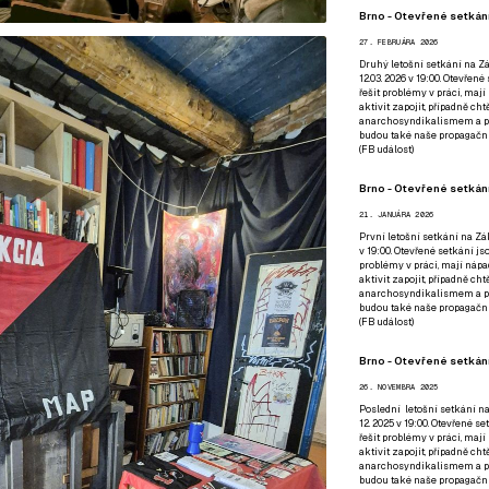
Brno - Otevřené setkání
27. FEBRUÁRA 2026
Druhý letošní setkání na Zá
12.03. 2026 v 19:00. Otevřen
řešit problémy v práci, mají
aktivit zapojit, případně ch
anarchosyndikalismem a poz
budou také naše propagační
(
FB událost
)
Brno - Otevřené setkání
21. JANUÁRA 2026
První letošní setkání na Zák
v 19:00. Otevřené setkání js
problémy v práci, mají nápad
aktivit zapojit, případně ch
anarchosyndikalismem a poz
budou také naše propagační
(
FB událost
)
Brno - Otevřené setkání
26. NOVEMBRA 2025
Poslední letošní setkání na
12. 2025 v 19:00. Otevřené s
řešit problémy v práci, mají
aktivit zapojit, případně ch
anarchosyndikalismem a poz
budou také naše propagační