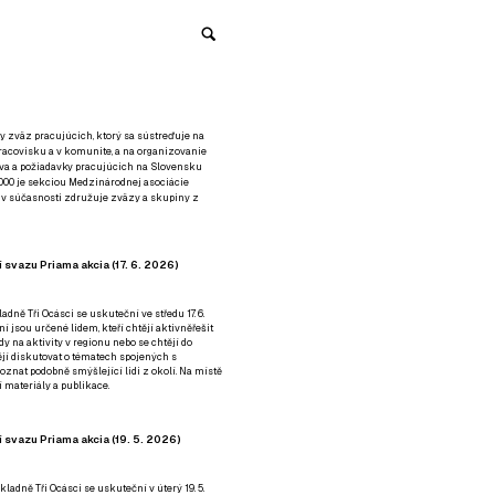
y zväz pracujúcich, ktorý sa sústreďuje na
racovisku a v komunite, a na organizovanie
áva a požiadavky pracujúcich na Slovensku
2000 je sekciou Medzinárodnej asociácie
á v súčasnosti združuje zväzy a skupiny z
 svazu Priama akcia (17. 6. 2026)
adně Tři Ocásci se uskuteční ve středu 17. 6.
ní jsou určené lidem, kteří chtějí aktivněřešit
y na aktivity v regionu nebo se chtějí do
tějí diskutovat o tématech spojených s
nat podobně smýšlející lidi z okolí. Na místě
 materiály a publikace.
 svazu Priama akcia (19. 5. 2026)
ladně Tři Ocásci se uskuteční v úterý 19. 5.