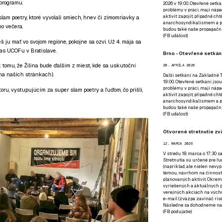
 programu.
2026 v 19:00. Otevřené setká
problémy v práci, mají nápad
aktivit zapojit, případně ch
slam poetry, ktoré vyvolali smiech, hnev či zimomriavky a
anarchosyndikalismem a poz
ho večera.
budou také naše propagační
(
FB událost
)
š ju mať vo svojom regióne, pokojne sa ozvi. Už 4. mája sa
as UCOFu v Bratislave.
Brno - Otevřené setkání
k tomu, že Žilina bude ďalším z miest, kde sa uskutoční
20. APRÍLA 2026
o na našich stránkach).
Další setkání na Základně Tř
19:00. Otevřené setkání jsou
problémy v práci, mají nápad
ru, vystupujúcim za super slam poetry a ľuďom, čo prišli,
aktivit zapojit, případně ch
anarchosyndikalismem a poz
budou také naše propagační
(
FB událost
)
Otvorené stretnutie zvä
12. MARCA 2026
V stredu 18. marca o 17:30 s
Stretnutia sú určené pre ľud
(napríklad, ale nielen nevy
témou, návrhom na činnosť 
plánovaných aktivít. Okrem
vyriešených a aktuálnych p
verejných akciach na výcho
e-mail (zvazpa zavináč rise
Následne sa dohodneme na p
(
FB podujatie
)