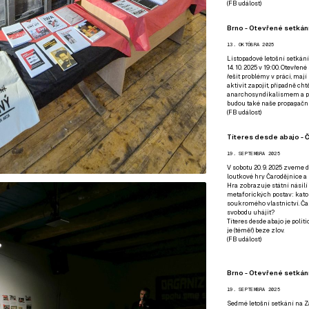
(
FB událost
)
Brno - Otevřené setkání
13. OKTÓBRA 2025
Listopadové letošní setkání
14. 10. 2025 v 19:00. Otevřen
řešit problémy v práci, mají
aktivit zapojit, případně ch
anarchosyndikalismem a poz
budou také naše propagační
(
FB událost
)
Títeres desde abajo - Č
19. SEPTEMBRA 2025
V sobotu 20. 9. 2025 zveme d
loutkové hry Čarodějnice a 
Hra zobrazuje státní násilí
metaforických postav: katol
soukromého vlastnictví. Čar
svobodu uhájit?
Títeres desde abajo je poli
je (téměř) beze zlov.
(
FB událost
)
Brno - Otevřené setkán
19. SEPTEMBRA 2025
Sedmé letošní setkání na Z