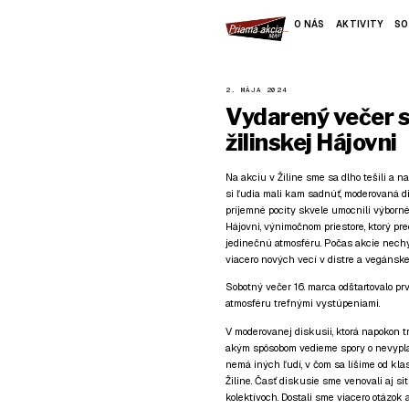
O NÁS
AKTIVITY
SO
2. MÁJA 2024
Vydarený večer 
žilinskej Hájovni
Na akciu v Žiline sme sa dlho tešili a n
si ľudia mali kam sadnúť, moderovaná 
príjemné pocity skvele umocnili výborné
Hájovni, výnimočnom priestore, ktorý pred
jedinečnú atmosféru. Počas akcie nechý
viacero nových vecí v distre a vegánske 
Sobotný večer 16. marca odštartovalo prv
atmosféru trefnými vystúpeniami.
V moderovanej diskusii, ktorá napokon t
akým spôsobom vedieme spory o nevyplat
nemá iných ľudí, v čom sa líšime od klas
Žiline. Časť diskusie sme venovali aj si
kolektívoch. Dostali sme viacero otázok