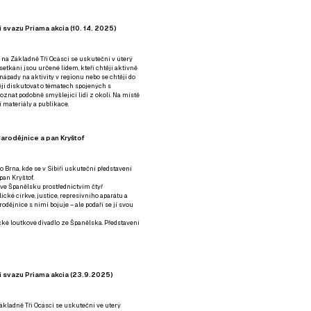
 svazu Priama akcia (10. 14. 2025)
 na Základně Tři Ocásci se uskuteční v úterý
é setkání jsou určené lidem, kteří chtějí aktivně
 nápady na aktivity v regionu nebo se chtějí do
tějí diskutovat o tématech spojených s
nat podobně smýšlející lidi z okolí. Na místě
 materiály a publikace.
arodějnice a pan Kryštof
o Brna, kde se v Sibiři uskuteční představení
pan Kryštof.
 ve Španělsku prostřednictvím čtyř
ické církve, justice, represivního aparátu a
odějnice s nimi bojuje – ale podaří se jí svou
tické loutkové divadlo ze Španělska. Představení
í svazu Priama akcia (23.9.2025)
ákladně Tři Ocásci se uskuteční ve uterý