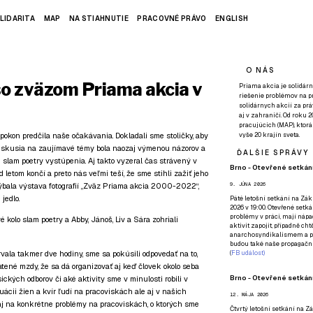
LIDARITA
MAP
NA STIAHNUTIE
PRACOVNÉ PRÁVO
ENGLISH
O NÁS
so zväzom Priama akcia v
Priama akcia je solidárn
riešenie problémov na p
solidárnych akcií za pr
aj v zahraničí. Od roku 
pracujúcich (MAP), ktor
apokon predčila naše očakávania. Dokladali sme stoličky, aby
vyše 20 krajín sveta.
diskusia na zaujímavé témy bola naozaj výmenou názorov a
ĎALŠIE SPRÁVY
 slam poetry vystúpenia. Aj takto vyzeral čas strávený v
Brno - Otevřené setkání
 letom končí a preto nás veľmi teší, že sme stihli zažiť jeho
bala výstava fotografií „Zväz Priama akcia 2000-2022“,
9. JÚNA 2026
jedlo.
Páté
letošní setkání na Zákl
2026 v 19:00. Otevřené setká
problémy v práci, mají nápad
é kolo slam poetry a Abby, Jánoš, Liv a Sára zohriali
aktivit zapojit, případně ch
anarchosyndikalismem a poz
budou také naše propagační
rvala takmer dve hodiny, sme sa pokúsili odpovedať na to,
(
FB událost
)
ené mzdy, že sa dá organizovať aj keď človek okolo seba
Brno - Otevřené setkání
ických odborov či aké aktivity sme v minulosti robili v
tuácii žien a kvír ľudí na pracoviskách ale aj v našich
12. MÁJA 2026
 aj na konkrétne problémy na pracoviskách, o ktorých sme
Čtvrtý
letošní setkání na Zák