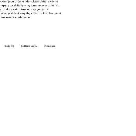
setkání jsou určené lidem, kteří chtějí aktivně
 nápady na aktivity v regionu nebo se chtějí do
tějí diskutovat o tématech spojených s
nat podobně smýšlející lidi z okolí. Na místě
 materiály a publikace.
Školstvo
Solidárne výzvy
VegaNana