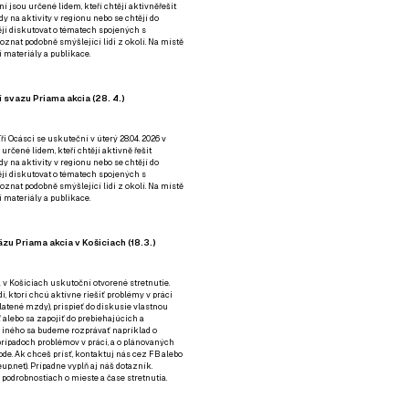
ní jsou určené lidem, kteří chtějí aktivněřešit
y na aktivity v regionu nebo se chtějí do
tějí diskutovat o tématech spojených s
nat podobně smýšlející lidi z okolí. Na místě
 materiály a publikace.
 svazu Priama akcia (28. 4.)
i Ocásci se uskuteční v úterý 28.04. 2026 v
 určené lidem, kteří chtějí aktivně řešit
y na aktivity v regionu nebo se chtějí do
tějí diskutovat o tématech spojených s
nat podobně smýšlející lidi z okolí. Na místě
 materiály a publikace.
zu Priama akcia v Košiciach (18.3.)
a v Košiciach uskutoční otvorené stretnutie.
í, ktorí chcú aktívne riešiť problémy v práci
platené mzdy), prispieť do diskusie vlastnou
alebo sa zapojiť do prebiehajúcich a
 iného sa budeme rozprávať napríklad o
rípadoch problémov v práci, a o plánovaných
de. Ak chceš prísť, kontaktuj nás cez
FB
alebo
up.net). Prípadne
vyplň aj náš dotazník
.
odrobnostiach o mieste a čase stretnutia.