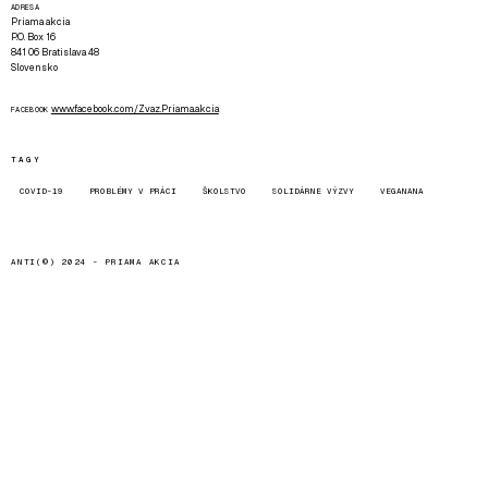
ADRESA
Priama akcia
P.O. Box 16
841 06 Bratislava 48
Slovensko
www.facebook.com/Zvaz.Priama.akcia
FACEBOOK
TAGY
COVID-19
PROBLÉMY V PRÁCI
ŠKOLSTVO
SOLIDÁRNE VÝZVY
VEGANANA
ANTI(©) 2024 -
PRIAMA AKCIA