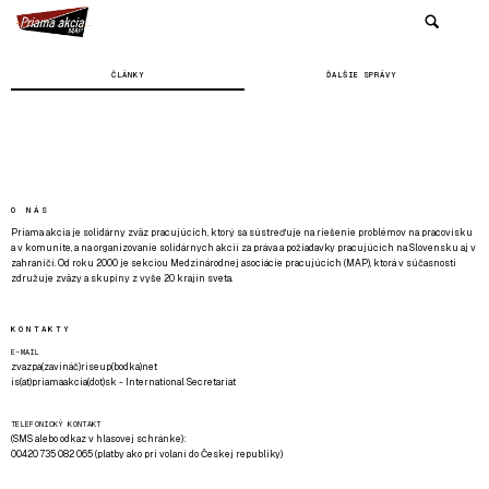
ČLÁNKY
ĎALŠIE SPRÁVY
O NÁS
Priama akcia je solidárny zväz pracujúcich, ktorý sa sústreďuje na riešenie problémov na pracovisku
a v komunite, a na organizovanie solidárnych akcií za práva a požiadavky pracujúcich na Slovensku aj v
zahraničí. Od roku 2000 je sekciou Medzinárodnej asociácie pracujúcich (MAP), ktorá v súčasnosti
združuje zväzy a skupiny z vyše 20 krajín sveta.
KONTAKTY
E-MAIL
zvazpa(zavináč)riseup(bodka)net
is(at)priamaakcia(dot)sk - International Secretariat
TELEFONICKÝ KONTAKT
(SMS alebo odkaz v hlasovej schránke):
00420 735 082 065 (platby ako pri volaní do Českej republiky)