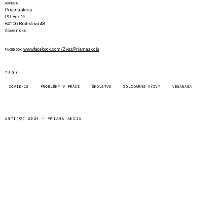
ADRESA
Priama akcia
P.O. Box 16
841 06 Bratislava 48
Slovensko
www.facebook.com/Zvaz.Priama.akcia
FACEBOOK
TAGY
COVID-19
PROBLÉMY V PRÁCI
ŠKOLSTVO
SOLIDÁRNE VÝZVY
VEGANANA
ANTI(©) 2024 -
PRIAMA AKCIA