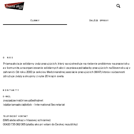
ČLÁNKY
ĎALŠIE SPRÁVY
O NÁS
Priama akcia je solidárny zväz pracujúcich, ktorý sa sústreďuje na riešenie problémov na pracovisku
a v komunite, a na organizovanie solidárnych akcií za práva a požiadavky pracujúcich na Slovensku aj v
zahraničí. Od roku 2000 je sekciou Medzinárodnej asociácie pracujúcich (MAP), ktorá v súčasnosti
združuje zväzy a skupiny z vyše 20 krajín sveta.
KONTAKTY
E-MAIL
zvazpa(zavináč)riseup(bodka)net
is(at)priamaakcia(dot)sk - International Secretariat
TELEFONICKÝ KONTAKT
(SMS alebo odkaz v hlasovej schránke):
00420 735 082 065 (platby ako pri volaní do Českej republiky)