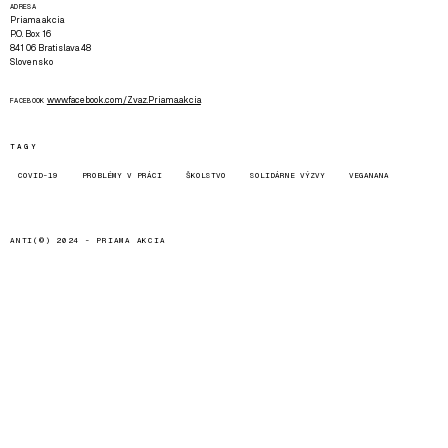
ADRESA
Priama akcia
P.O. Box 16
841 06 Bratislava 48
Slovensko
www.facebook.com/Zvaz.Priama.akcia
FACEBOOK
TAGY
COVID-19
PROBLÉMY V PRÁCI
ŠKOLSTVO
SOLIDÁRNE VÝZVY
VEGANANA
ANTI(©) 2024 -
PRIAMA AKCIA