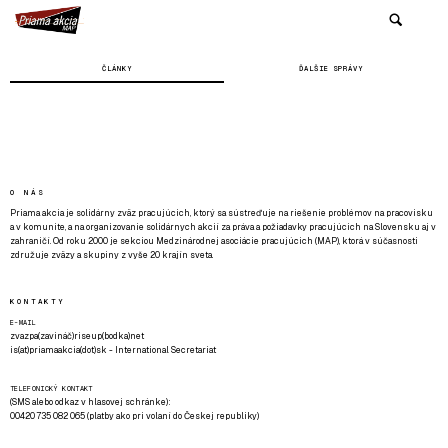
ČLÁNKY
ĎALŠIE SPRÁVY
O NÁS
Priama akcia je solidárny zväz pracujúcich, ktorý sa sústreďuje na riešenie problémov na pracovisku
a v komunite, a na organizovanie solidárnych akcií za práva a požiadavky pracujúcich na Slovensku aj v
zahraničí. Od roku 2000 je sekciou Medzinárodnej asociácie pracujúcich (MAP), ktorá v súčasnosti
združuje zväzy a skupiny z vyše 20 krajín sveta.
KONTAKTY
E-MAIL
zvazpa(zavináč)riseup(bodka)net
is(at)priamaakcia(dot)sk - International Secretariat
TELEFONICKÝ KONTAKT
(SMS alebo odkaz v hlasovej schránke):
00420 735 082 065 (platby ako pri volaní do Českej republiky)