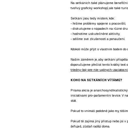
Na setkáních také plánujeme benefiční a
tvořivý grafický workshop), ale také tur
Setkání jsou tedy místem, kde:
• řešíme problémy spojené s pracovišti,
• diskutujeme o nápadech na různé druh
• hodnotíme uskutečněné aktivity,
• sdílíme své zkušenosti a ponaučení.
Kdokoli může přijít s vlastním bodem do 
Naším záměrem je, aby setkání přispěla 
doporučujeme přečíst tento krátký text o
triedny-boj-pre-nie-uplnych-zaciatocni
KOHO NA SETKÁNÍCH VÍTÁME?
Priama akcia je anarchosyndikalistický 
iniciativami pro-parlamentní levice. V n
stát.
Pokud to vnímáš podobně jako my, těším
Pokud tě zajímá jiný přístup nebo jsi v
šéfuješ, zůstaň raději doma.