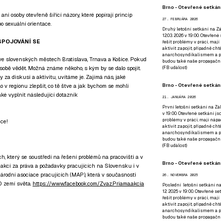
Brno - Otevřené setkání
i osoby otevřeně šířící názory, které popírají princip
27. FEBRUÁRA 2026
bo sexuální orientace.
Druhý letošní setkání na Zá
12.03. 2026 v 19:00. Otevřen
SPOJOVÁNÍ SE
řešit problémy v práci, mají
aktivit zapojit, případně ch
anarchosyndikalismem a poz
ve slovenských městech Bratislava, Trnava a Košice. Pokud
budou také naše propagační
(
FB událost
)
 sobě vědět. Možná známe někoho, s kým by se dalo spojit.
 za diskusi a aktivitu, uvítáme je. Zajímá nás, jaké
Brno - Otevřené setkání
lo v regionu zlepšit, co tě štve a jak bychom se mohli
aké vyplnit následující dotazník
21. JANUÁRA 2026
První letošní setkání na Zák
v 19:00. Otevřené setkání js
problémy v práci, mají nápad
nce!
aktivit zapojit, případně ch
anarchosyndikalismem a poz
budou také naše propagační
(
FB událost
)
ch, který se soustředí na řešení problémů na pracovišti a v
Brno - Otevřené setkání
 akcí za práva a požadavky pracujících na Slovensku i v
árodní asociace pracujících (MAP), která v současnosti
26. NOVEMBRA 2025
0 zemí světa.
https://www.facebook.com/Zvaz.Priama.akcia
Poslední letošní setkání na
12. 2025 v 19:00. Otevřené s
řešit problémy v práci, mají
aktivit zapojit, případně ch
anarchosyndikalismem a poz
budou také naše propagační