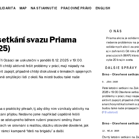
LIDARITA
MAP
NA STIAHNUTIE
PRACOVNÉ PRÁVO
ENGLISH
O NÁS
setkání svazu Priama
Priama akcia je solidárn
riešenie problémov na p
25)
solidárnych akcií za pr
aj v zahraničí. Od roku 
pracujúcich (MAP), ktor
i Ocásci se uskuteční v ponděli 8. 12. 2025 v 19:00.
vyše 20 krajín sveta.
í chtějí aktivně řešit problémy v práci, mají nápady na
ĎALŠIE SPRÁVY
ivit zapojit, případně chtějí diskutovat o tématech spojených
Brno - Otevřené setkání
 smýšlející lidi z okolí. Na místě budou také naše
9. JÚNA 2026
Páté
letošní setkání na Zákl
2026 v 19:00. Otevřené setká
problémy v práci, mají nápad
aktivit zapojit, případně ch
anarchosyndikalismem a poz
budou také naše propagační
 praktický přesah, tj. aby díky nim vznikaly aktivity na
(
FB událost
)
tkání přijdou. Nedávno jsme například úspěšně řešili
í se odstupného během rušení pracovní směny, lhaní
Brno - Otevřené setkání
ch ve srovnání s realitou, otázku otcovské dovolené, jak
v rámci kampaně “Ideš na brigádu” a další.
12. MÁJA 2026
Čtvrtý
letošní setkání na Zák