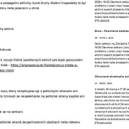
2026 v 19:00. Otevřené setká
 propagační aktivity, různé druhy školení (naposledy to byl
problémy v práci, mají nápad
istiku nebo posezení u ohně.
aktivit zapojit, případně ch
anarchosyndikalismem a poz
budou také naše propagační
(
FB událost
)
y aktivit,
Brno - Otevřené setkání
20. APRÍLA 2026
Další setkání na Základně Tř
19:00. Otevřené setkání jsou
diskuse.
problémy v práci, mají nápad
aktivit zapojit, případně ch
anarchosyndikalismem a poz
k rozvoji třídně zaměřených aktivit (pro lepší porozumění
budou také naše propagační
 třídě -
https://priamaakcia.sk/Kapitalizmus-trieda-a-
(
FB událost
)
kov-.html
).
Otvorené stretnutie zvä
12. MARCA 2026
V stredu 18. marca o 17:30 s
svaz, který nespolupracuje s politickými stranami ani
Stretnutia sú určené pre ľud
aší činnosti se nespoléháme na politické strany, kapitál ani
(napríklad, ale nielen nevy
témou, návrhom na činnosť 
plánovaných aktivít. Okrem
vyriešených a aktuálnych p
e se na setkání.
verejných akciach na výcho
e-mail (zvazpa zavináč rise
Následne sa dohodneme na p
 politické straně, bezpečnostních složkách nebo někomu
(
FB podujatie
)