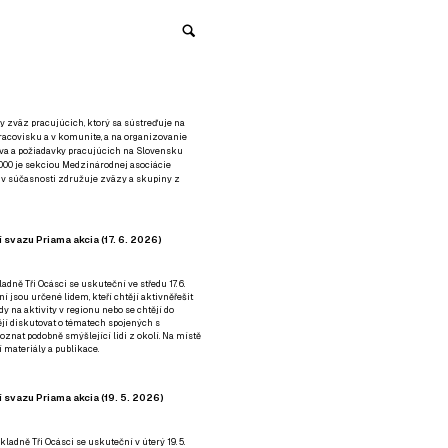
y zväz pracujúcich, ktorý sa sústreďuje na
racovisku a v komunite, a na organizovanie
áva a požiadavky pracujúcich na Slovensku
2000 je sekciou Medzinárodnej asociácie
á v súčasnosti združuje zväzy a skupiny z
 svazu Priama akcia (17. 6. 2026)
adně Tři Ocásci se uskuteční ve středu 17. 6.
ní jsou určené lidem, kteří chtějí aktivněřešit
y na aktivity v regionu nebo se chtějí do
tějí diskutovat o tématech spojených s
nat podobně smýšlející lidi z okolí. Na místě
 materiály a publikace.
 svazu Priama akcia (19. 5. 2026)
ladně Tři Ocásci se uskuteční v úterý 19. 5.