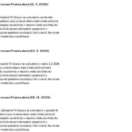
 svazu Priama akcia (12. 3. 2026)
kladně Tři Ocásci se uskuteční ve čtvrtek
é setkání jsou určené lidem, kteří chtějí aktivně
 nápady na aktivity v regionu nebo se chtějí do
tějí diskutovat o tématech spojených s
nat podobně smýšlející lidi z okolí. Na místě
 materiály a publikace.
 svazu Priama akcia (03. 2. 2026)
ladně Tři Ocásci se uskuteční v úterý 3. 2. 2026
ou určené lidem, kteří chtějí aktivně řešit
y na aktivity v regionu nebo se chtějí do
tějí diskutovat o tématech spojených s
nat podobně smýšlející lidi z okolí. Na místě
 materiály a publikace.
 svazu Priama akcia (08. 12. 2025)
 Základně Tři Ocásci se uskuteční v ponděli 8.
etkání jsou určené lidem, kteří chtějí aktivně
 nápady na aktivity v regionu nebo se chtějí do
tějí diskutovat o tématech spojených s
nat podobně smýšlející lidi z okolí. Na místě
 materiály a publikace.