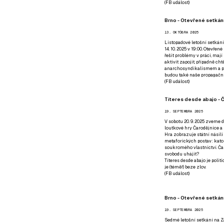
(
FB událost
)
Brno - Otevřené setkání
13. OKTÓBRA 2025
Listopadové letošní setkání
14. 10. 2025 v 19:00. Otevřen
řešit problémy v práci, mají
aktivit zapojit, případně ch
anarchosyndikalismem a poz
budou také naše propagační
(
FB událost
)
Títeres desde abajo - Č
19. SEPTEMBRA 2025
V sobotu 20. 9. 2025 zveme d
loutkové hry Čarodějnice a 
Hra zobrazuje státní násilí
metaforických postav: katol
soukromého vlastnictví. Čar
svobodu uhájit?
Títeres desde abajo je poli
je (téměř) beze zlov.
(
FB událost
)
Brno - Otevřené setkán
19. SEPTEMBRA 2025
Sedmé letošní setkání na Z