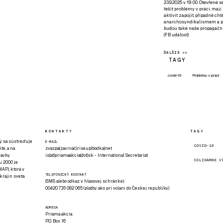
23.9.2025 v 19:00. Otevřené 
řešit problémy v práci, mají
aktivit zapojit, případně ch
anarchosyndikalismem a poz
budou také naše propagační
(
FB událost
)
ĎALŠIE >>
TAGY
covid-19
Problémy v práci
KONTAKTY
TAGY
rý sa sústreďuje
E-MAIL
COVID-19
te, a na
zvazpa(zavináč)riseup(bodka)net
davky
is(at)priamaakcia(dot)sk - International Secretariat
SOLIDÁRNE V
u 2000 je
AP), ktorá v
TELEFONICKÝ KONTAKT
rajín sveta.
(SMS alebo odkaz v hlasovej schránke):
00420 735 082 065 (platby ako pri volaní do Českej republiky)
ADRESA
Priama akcia
P.O. Box 16