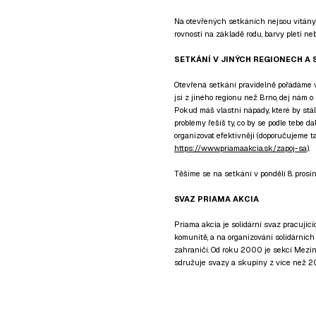
Na otevřených setkáních nejsou vítány an
rovnosti na základě rodu, barvy pleti ne
SETKÁNÍ V JINÝCH REGIONECH A 
Otevřená setkání pravidelně pořádáme 
jsi z jiného regionu než Brno, dej nám o
Pokud máš vlastní nápady, které by stály
problémy řešíš ty, co by se podle tebe da
organizovat efektivněji (doporučujeme t
https://www.priamaakcia.sk/zapoj-sa
).
Těšíme se na setkání v pondělí 8. prosi
SVAZ PRIAMA AKCIA
Priama akcia je solidární svaz pracující
komunitě, a na organizování solidárních
zahraničí. Od roku 2000 je sekcí Mezin
sdružuje svazy a skupiny z více než 2