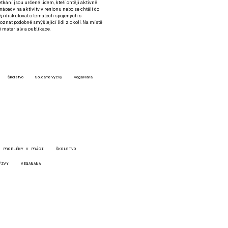
setkání jsou určené lidem, kteří chtějí aktivně
 nápady na aktivity v regionu nebo se chtějí do
tějí diskutovat o tématech spojených s
nat podobně smýšlející lidi z okolí. Na místě
 materiály a publikace.
Školstvo
Solidárne výzvy
VegaNana
PROBLÉMY V PRÁCI
ŠKOLSTVO
ÝZVY
VEGANANA