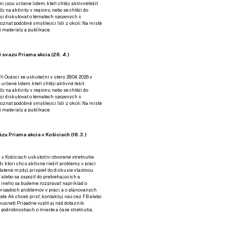
ní jsou určené lidem, kteří chtějí aktivněřešit
y na aktivity v regionu nebo se chtějí do
tějí diskutovat o tématech spojených s
nat podobně smýšlející lidi z okolí. Na místě
 materiály a publikace.
 svazu Priama akcia (28. 4.)
i Ocásci se uskuteční v úterý 28.04. 2026 v
 určené lidem, kteří chtějí aktivně řešit
y na aktivity v regionu nebo se chtějí do
tějí diskutovat o tématech spojených s
nat podobně smýšlející lidi z okolí. Na místě
 materiály a publikace.
zu Priama akcia v Košiciach (18.3.)
a v Košiciach uskutoční otvorené stretnutie.
í, ktorí chcú aktívne riešiť problémy v práci
platené mzdy), prispieť do diskusie vlastnou
alebo sa zapojiť do prebiehajúcich a
 iného sa budeme rozprávať napríklad o
rípadoch problémov v práci, a o plánovaných
de. Ak chceš prísť, kontaktuj nás cez
FB
alebo
up.net). Prípadne
vyplň aj náš dotazník
.
odrobnostiach o mieste a čase stretnutia.