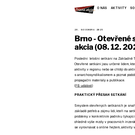
O NÁS
AKTIVITY
SO
26. NOVEMBRA 2025
Brno - Otevřené 
akcia (08. 12. 20
Poslední letošní setkání na Základně Tř
Otevřené setkání jsou určené lidem, kteř
aktivity v regionu nebo se chtějí do akt
s anarchosyndikalismem a poznat podobně
propagační materiály a publikace.
(
FB událost
)
PRAKTICKÝ PŘESAH SETKÁNÍ
Smyslem otevřených setkáních je snaha o
základě potřeb a zájmu lidí, kteří na se
problémy v konkrétním podniku týkajíc
ohledně výše mzdy v pracovních inzeráte
se vyrovnávat s online hejtem, aktivity 