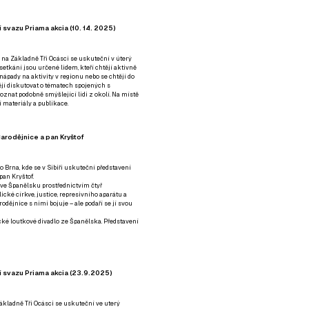
 svazu Priama akcia (10. 14. 2025)
 na Základně Tři Ocásci se uskuteční v úterý
é setkání jsou určené lidem, kteří chtějí aktivně
 nápady na aktivity v regionu nebo se chtějí do
tějí diskutovat o tématech spojených s
nat podobně smýšlející lidi z okolí. Na místě
 materiály a publikace.
arodějnice a pan Kryštof
o Brna, kde se v Sibiři uskuteční představení
pan Kryštof.
 ve Španělsku prostřednictvím čtyř
ické církve, justice, represivního aparátu a
odějnice s nimi bojuje – ale podaří se jí svou
tické loutkové divadlo ze Španělska. Představení
í svazu Priama akcia (23.9.2025)
ákladně Tři Ocásci se uskuteční ve uterý