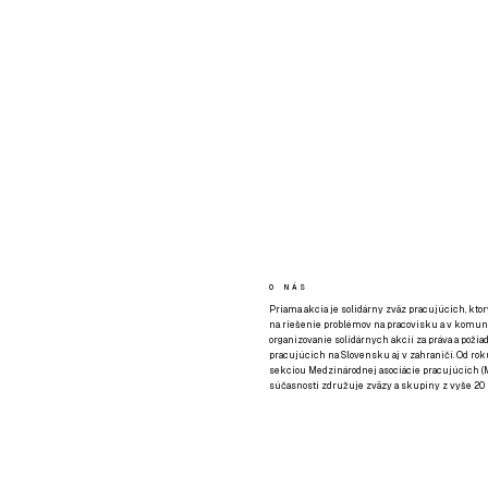
O NÁS
Priama akcia je solidárny zväz pracujúcich, kto
na riešenie problémov na pracovisku a v komuni
organizovanie solidárnych akcií za práva a požia
pracujúcich na Slovensku aj v zahraničí. Od rok
sekciou Medzinárodnej asociácie pracujúcich (M
súčasnosti združuje zväzy a skupiny z vyše 20 k