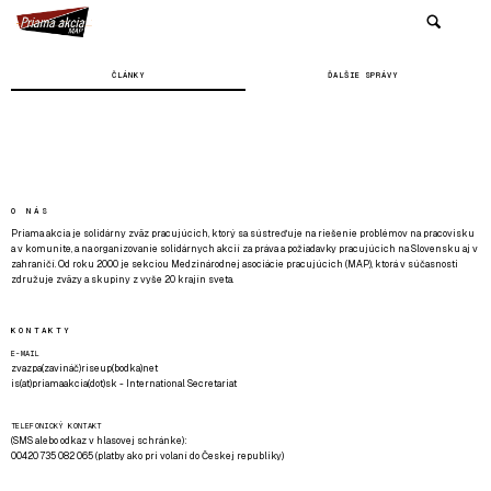
ČLÁNKY
ĎALŠIE SPRÁVY
O NÁS
Priama akcia je solidárny zväz pracujúcich, ktorý sa sústreďuje na riešenie problémov na pracovisku
a v komunite, a na organizovanie solidárnych akcií za práva a požiadavky pracujúcich na Slovensku aj v
zahraničí. Od roku 2000 je sekciou Medzinárodnej asociácie pracujúcich (MAP), ktorá v súčasnosti
združuje zväzy a skupiny z vyše 20 krajín sveta.
KONTAKTY
E-MAIL
zvazpa(zavináč)riseup(bodka)net
is(at)priamaakcia(dot)sk - International Secretariat
TELEFONICKÝ KONTAKT
(SMS alebo odkaz v hlasovej schránke):
00420 735 082 065 (platby ako pri volaní do Českej republiky)