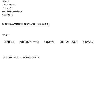
ADRESA
Priama akcia
P.O. Box 16
841 06 Bratislava 48
Slovensko
www.facebook.com/Zvaz.Priama.akcia
FACEBOOK
TAGY
COVID-19
PROBLÉMY V PRÁCI
ŠKOLSTVO
SOLIDÁRNE VÝZVY
VEGANANA
ANTI(©) 2024 -
PRIAMA AKCIA