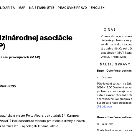
LIDARITA
MAP
NA STIAHNUTIE
PRACOVNÉ PRÁVO
ENGLISH
O NÁS
zinárodnej asociácie
Priama akcia je solidárn
riešenie problémov na p
P)
solidárnych akcií za pr
aj v zahraničí. Od roku 
pracujúcich (MAP), ktor
ácie pracujúcich (MAP)
vyše 20 krajín sveta.
ĎALŠIE SPRÁVY
Brno - Otevřené setkání
9. JÚNA 2026
Páté
letošní setkání na Zákl
mber 2009
2026 v 19:00. Otevřené setká
problémy v práci, mají nápad
aktivit zapojit, případně ch
anarchosyndikalismem a poz
budou také naše propagační
(
FB událost
)
razílskom meste Porto Alegre uskutočnil 24. Kongres
Brno - Otevřené setkání
A/AIT). Boli dohodnuté viaceré praktické aktivity a novou
12. MÁJA 2026
sa zúčastnili aj delegáti Priamej akcie.
Čtvrtý
letošní setkání na Zák