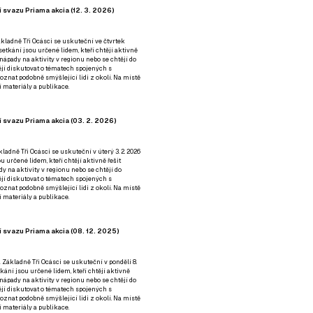
 svazu Priama akcia (12. 3. 2026)
kladně Tři Ocásci se uskuteční ve čtvrtek
é setkání jsou určené lidem, kteří chtějí aktivně
 nápady na aktivity v regionu nebo se chtějí do
tějí diskutovat o tématech spojených s
nat podobně smýšlející lidi z okolí. Na místě
 materiály a publikace.
 svazu Priama akcia (03. 2. 2026)
ladně Tři Ocásci se uskuteční v úterý 3. 2. 2026
ou určené lidem, kteří chtějí aktivně řešit
y na aktivity v regionu nebo se chtějí do
tějí diskutovat o tématech spojených s
nat podobně smýšlející lidi z okolí. Na místě
 materiály a publikace.
 svazu Priama akcia (08. 12. 2025)
 Základně Tři Ocásci se uskuteční v ponděli 8.
etkání jsou určené lidem, kteří chtějí aktivně
 nápady na aktivity v regionu nebo se chtějí do
tějí diskutovat o tématech spojených s
nat podobně smýšlející lidi z okolí. Na místě
 materiály a publikace.