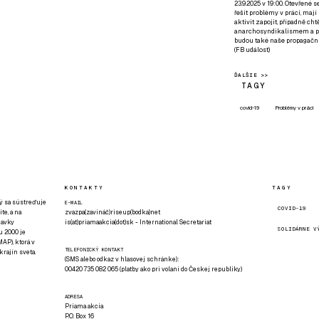
23.9.2025 v 19:00. Otevřené 
řešit problémy v práci, mají
aktivit zapojit, případně ch
anarchosyndikalismem a poz
budou také naše propagační
(
FB událost
)
ĎALŠIE >>
TAGY
covid-19
Problémy v práci
KONTAKTY
TAGY
rý sa sústreďuje
E-MAIL
COVID-19
te, a na
zvazpa(zavináč)riseup(bodka)net
davky
is(at)priamaakcia(dot)sk - International Secretariat
SOLIDÁRNE V
u 2000 je
AP), ktorá v
TELEFONICKÝ KONTAKT
rajín sveta.
(SMS alebo odkaz v hlasovej schránke):
00420 735 082 065 (platby ako pri volaní do Českej republiky)
ADRESA
Priama akcia
P.O. Box 16