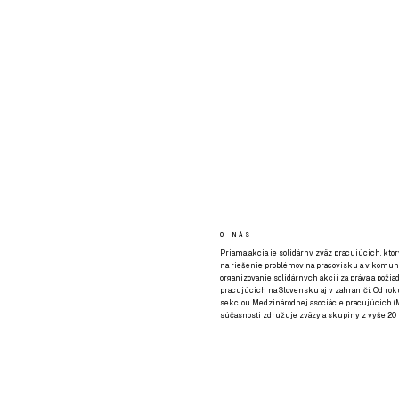
O NÁS
Priama akcia je solidárny zväz pracujúcich, kto
na riešenie problémov na pracovisku a v komuni
organizovanie solidárnych akcií za práva a požia
pracujúcich na Slovensku aj v zahraničí. Od rok
sekciou Medzinárodnej asociácie pracujúcich (M
súčasnosti združuje zväzy a skupiny z vyše 20 k