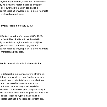
ní jsou určené lidem, kteří chtějí aktivněřešit
y na aktivity v regionu nebo se chtějí do
tějí diskutovat o tématech spojených s
nat podobně smýšlející lidi z okolí. Na místě
 materiály a publikace.
 svazu Priama akcia (28. 4.)
i Ocásci se uskuteční v úterý 28.04. 2026 v
 určené lidem, kteří chtějí aktivně řešit
y na aktivity v regionu nebo se chtějí do
tějí diskutovat o tématech spojených s
nat podobně smýšlející lidi z okolí. Na místě
 materiály a publikace.
zu Priama akcia v Košiciach (18.3.)
a v Košiciach uskutoční otvorené stretnutie.
í, ktorí chcú aktívne riešiť problémy v práci
platené mzdy), prispieť do diskusie vlastnou
alebo sa zapojiť do prebiehajúcich a
 iného sa budeme rozprávať napríklad o
rípadoch problémov v práci, a o plánovaných
de. Ak chceš prísť, kontaktuj nás cez
FB
alebo
up.net). Prípadne
vyplň aj náš dotazník
.
odrobnostiach o mieste a čase stretnutia.