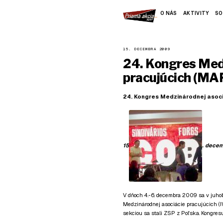
O NÁS
AKTIVITY
SO
15. DECEMBRA 2009
24. Kongres Med
pracujúcich (MA
24. Kongres Medzinárodnej asoci
15
. dece
V dňoch 4.-6. decembra 2009 sa v juhob
Medzinárodnej asociácie pracujúcich (IW
sekciou sa stali ZSP z Poľska. Kongresu 