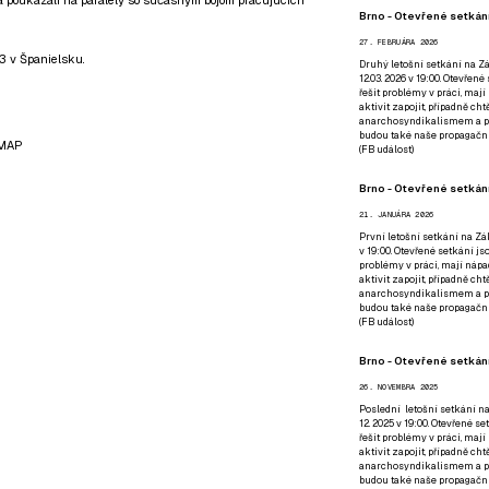
Brno - Otevřené setkání
27. FEBRUÁRA 2026
3 v Španielsku.
Druhý letošní setkání na Zá
12.03. 2026 v 19:00. Otevřen
řešit problémy v práci, mají
aktivit zapojit, případně ch
anarchosyndikalismem a poz
budou také naše propagační
 MAP
(
FB událost
)
Brno - Otevřené setkání
21. JANUÁRA 2026
První letošní setkání na Zák
v 19:00. Otevřené setkání js
problémy v práci, mají nápad
aktivit zapojit, případně ch
anarchosyndikalismem a poz
budou také naše propagační
(
FB událost
)
Brno - Otevřené setkání
26. NOVEMBRA 2025
Poslední letošní setkání na
12. 2025 v 19:00. Otevřené s
řešit problémy v práci, mají
aktivit zapojit, případně ch
anarchosyndikalismem a poz
budou také naše propagační