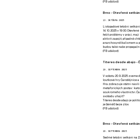
(
FB událost
)
Brno - Otevřené setkání
13. OKTÓBRA 2025
Listopadové letošní setkání
14. 10. 2025 v 19:00. Otevřen
řešit problémy v práci, mají
aktivit zapojit, případně ch
anarchosyndikalismem a poz
budou také naše propagační
(
FB událost
)
Títeres desde abajo - Č
19. SEPTEMBRA 2025
V sobotu 20. 9. 2025 zveme d
loutkové hry Čarodějnice a 
Hra zobrazuje státní násilí
metaforických postav: katol
soukromého vlastnictví. Čar
svobodu uhájit?
Títeres desde abajo je poli
je (téměř) beze zlov.
(
FB událost
)
Brno - Otevřené setkán
19. SEPTEMBRA 2025
Sedmé letošní setkání na Z