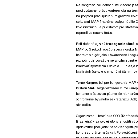
Na Kongrese boli dohodnuté viaceré
pra
proti dočasnej práci, konferencia na tém
na podporu pracujúcich imigrantov. Dôlež
sekciami. MAP finančne podporí úsilie 
bolo knižnicou a priestorom pre stretáva
represii zo strany štátu.
Boli riešené aj
vnútroorganizačné o
MAP po 3 rokoch opäť preberá nórska 
kontakt s nigérijskou Awareness League
rozhodnutie považujeme aj odmietnutie 
hlasovať systémom 1 sekcia – 1 hlas, a 
krajinách (sekcie s mnohými členmi by 
Tento Kongres bol pre fungovanie MAP v 
histórii MAP zorganizovaný mimo Európy
kontexte a časovom pásme, čo niektorým d
ochromenie bývalého sekretariátu (ASI
ako celku.
Organizátori - brazílska COB (Konfeder
Brasileira) - sa svojej úlohy zhostili v
sprievodné podujatia: napríklad vystúpe
kongresu určite nečakali. Po vystúpení
boja otrokov proti pánom na plantážach