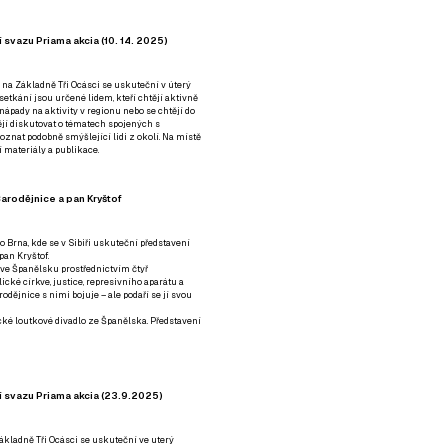
 svazu Priama akcia (10. 14. 2025)
 na Základně Tři Ocásci se uskuteční v úterý
é setkání jsou určené lidem, kteří chtějí aktivně
 nápady na aktivity v regionu nebo se chtějí do
tějí diskutovat o tématech spojených s
nat podobně smýšlející lidi z okolí. Na místě
 materiály a publikace.
arodějnice a pan Kryštof
o Brna, kde se v Sibiři uskuteční představení
pan Kryštof.
 ve Španělsku prostřednictvím čtyř
ické církve, justice, represivního aparátu a
odějnice s nimi bojuje – ale podaří se jí svou
tické loutkové divadlo ze Španělska. Představení
í svazu Priama akcia (23.9.2025)
ákladně Tři Ocásci se uskuteční ve uterý