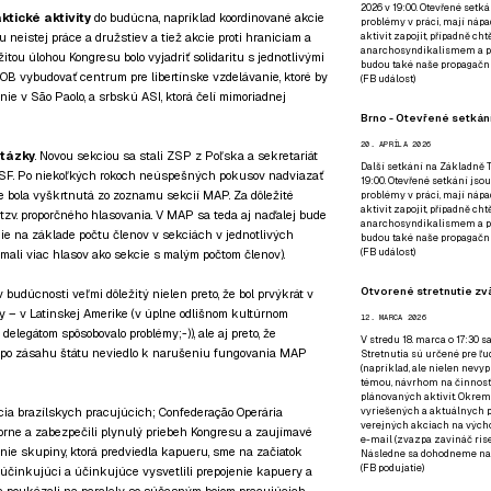
2026 v 19:00. Otevřené setká
ktické aktivity
do budúcna, napríklad koordinované akcie
problémy v práci, mají nápad
u neistej práce a družstiev a tiež akcie proti hraniciam a
aktivit zapojit, případně ch
anarchosyndikalismem a poz
itou úlohou Kongresu bolo vyjadriť solidaritu s jednotlivými
budou také naše propagační
COB vybudovať centrum pre libertínske vzdelávanie, ktoré by
(
FB událost
)
nie v São Paolo, a srbskú ASI, ktorá čelí mimoriadnej
Brno - Otevřené setkání
20. APRÍLA 2026
tázky
. Novou sekciou sa stali ZSP z Poľska a sekretariát
Další setkání na Základně Tř
NSF. Po niekoľkých rokoch neúspešných pokusov nadviazať
19:00. Otevřené setkání jsou
 bola vyškrtnutá zo zoznamu sekcií MAP. Za dôležité
problémy v práci, mají nápad
aktivit zapojit, případně ch
tzv. proporčného hlasovania. V MAP sa teda aj naďalej bude
anarchosyndikalismem a poz
nie na základe počtu členov v sekciách v jednotlivých
budou také naše propagační
(
FB událost
)
mali viac hlasov ako sekcie s malým počtom členov).
Otvorené stretnutie zvä
budúcnosti veľmi dôležitý nielen preto, že bol prvýkrát v
 – v Latinskej Amerike (v úplne odlišnom kultúrnom
12. MARCA 2026
elegátom spôsobovalo problémy;-)), ale aj preto, že
V stredu 18. marca o 17:30 s
) po zásahu štátu neviedlo k narušeniu fungovania MAP
Stretnutia sú určené pre ľud
(napríklad, ale nielen nevy
témou, návrhom na činnosť 
plánovaných aktivít. Okrem
ácia brazílskych pracujúcich; Confederação Operária
vyriešených a aktuálnych p
verejných akciach na výcho
ýborne a zabezpečili plynulý priebeh Kongresu a zaujímavé
e-mail (zvazpa zavináč rise
nie skupiny, ktorá predviedla kapueru, sme na začiatok
Následne sa dohodneme na p
(
FB podujatie
)
 účinkujúci a účinkujúce vysvetlili prepojenie kapuery a
 a poukázali na paralely so súčasným bojom pracujúcich