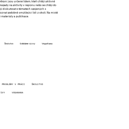
setkání jsou určené lidem, kteří chtějí aktivně
 nápady na aktivity v regionu nebo se chtějí do
tějí diskutovat o tématech spojených s
nat podobně smýšlející lidi z okolí. Na místě
 materiály a publikace.
Školstvo
Solidárne výzvy
VegaNana
PROBLÉMY V PRÁCI
ŠKOLSTVO
ÝZVY
VEGANANA