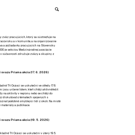
y zväz pracujúcich, ktorý sa sústreďuje na
racovisku a v komunite, a na organizovanie
áva a požiadavky pracujúcich na Slovensku
2000 je sekciou Medzinárodnej asociácie
á v súčasnosti združuje zväzy a skupiny z
 svazu Priama akcia (17. 6. 2026)
adně Tři Ocásci se uskuteční ve středu 17. 6.
ní jsou určené lidem, kteří chtějí aktivněřešit
y na aktivity v regionu nebo se chtějí do
tějí diskutovat o tématech spojených s
nat podobně smýšlející lidi z okolí. Na místě
 materiály a publikace.
 svazu Priama akcia (19. 5. 2026)
ladně Tři Ocásci se uskuteční v úterý 19. 5.