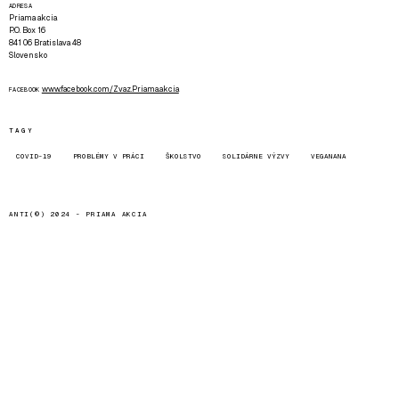
ADRESA
Priama akcia
P.O. Box 16
841 06 Bratislava 48
Slovensko
www.facebook.com/Zvaz.Priama.akcia
FACEBOOK
TAGY
COVID-19
PROBLÉMY V PRÁCI
ŠKOLSTVO
SOLIDÁRNE VÝZVY
VEGANANA
ANTI(©) 2024 -
PRIAMA AKCIA