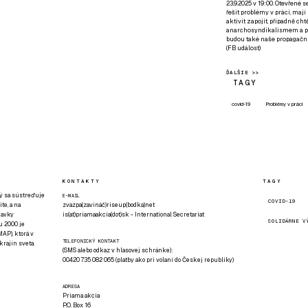
23.9.2025 v 19:00. Otevřené 
řešit problémy v práci, mají
aktivit zapojit, případně ch
anarchosyndikalismem a poz
budou také naše propagační
(
FB událost
)
ĎALŠIE >>
TAGY
covid-19
Problémy v práci
KONTAKTY
TAGY
rý sa sústreďuje
E-MAIL
COVID-19
te, a na
zvazpa(zavináč)riseup(bodka)net
davky
is(at)priamaakcia(dot)sk - International Secretariat
SOLIDÁRNE V
u 2000 je
AP), ktorá v
TELEFONICKÝ KONTAKT
rajín sveta.
(SMS alebo odkaz v hlasovej schránke):
00420 735 082 065 (platby ako pri volaní do Českej republiky)
ADRESA
Priama akcia
P.O. Box 16