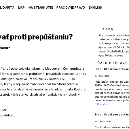
LIDARITA
MAP
NA STIAHNUTIE
PRACOVNÉ PRÁVO
ENGLISH
O NÁS
vať proti prepúšťaniu?
Priama akcia je solidárn
riešenie problémov na p
solidárnych akcií za pr
ťaniu?
aj v zahraničí. Od roku 
pracujúcich (MAP), ktor
vyše 20 krajín sveta.
ĎALŠIE SPRÁVY
tu francúzsko-belgickej skupiny Mouvement Communiste z
Brno - Otevřené setkání
aniu a zatváraniu podnikov či prevádzok v dôsledku krízy
9. JÚNA 2026
e niekoľkých bojov vo Francúzsku v rokoch 1972–2001
Páté
letošní setkání na Zákl
j triedy v boji sa nemôže spoliehať na odbory, politické
2026 v 19:00. Otevřené setká
v, ale len na vlastné sebavedomie a kolektívnu silu. Brožúra
problémy v práci, mají nápad
aktivit zapojit, případně ch
teoretických stanovísk, ale aj pri praktických krokoch v
anarchosyndikalismem a poz
budou také naše propagační
(
FB událost
)
,2 MB)
Brno - Otevřené setkání
distribúcii
.
12. MÁJA 2026
Čtvrtý
letošní setkání na Zák