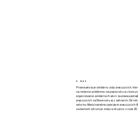
O NÁS
Priama akcia je solidárny zväz pracujúcich, kto
na riešenie problémov na pracovisku a v komuni
organizovanie solidárnych akcií za práva a požia
pracujúcich na Slovensku aj v zahraničí. Od rok
sekciou Medzinárodnej asociácie pracujúcich (M
súčasnosti združuje zväzy a skupiny z vyše 20 k