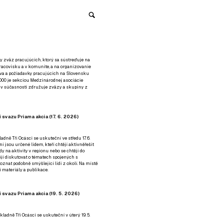
y zväz pracujúcich, ktorý sa sústreďuje na
racovisku a v komunite, a na organizovanie
áva a požiadavky pracujúcich na Slovensku
2000 je sekciou Medzinárodnej asociácie
á v súčasnosti združuje zväzy a skupiny z
 svazu Priama akcia (17. 6. 2026)
adně Tři Ocásci se uskuteční ve středu 17. 6.
ní jsou určené lidem, kteří chtějí aktivněřešit
y na aktivity v regionu nebo se chtějí do
tějí diskutovat o tématech spojených s
nat podobně smýšlející lidi z okolí. Na místě
 materiály a publikace.
 svazu Priama akcia (19. 5. 2026)
ladně Tři Ocásci se uskuteční v úterý 19. 5.