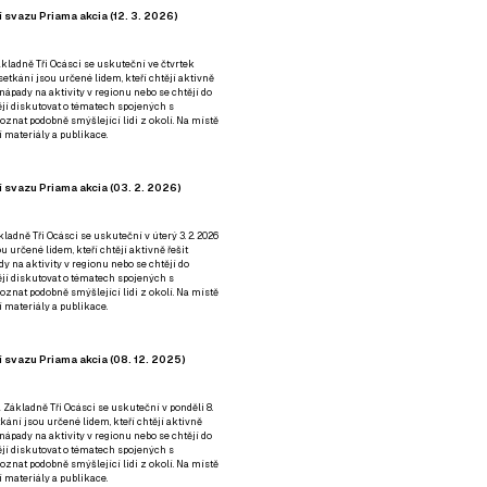
 svazu Priama akcia (12. 3. 2026)
kladně Tři Ocásci se uskuteční ve čtvrtek
é setkání jsou určené lidem, kteří chtějí aktivně
 nápady na aktivity v regionu nebo se chtějí do
tějí diskutovat o tématech spojených s
nat podobně smýšlející lidi z okolí. Na místě
 materiály a publikace.
 svazu Priama akcia (03. 2. 2026)
ladně Tři Ocásci se uskuteční v úterý 3. 2. 2026
ou určené lidem, kteří chtějí aktivně řešit
y na aktivity v regionu nebo se chtějí do
tějí diskutovat o tématech spojených s
nat podobně smýšlející lidi z okolí. Na místě
 materiály a publikace.
 svazu Priama akcia (08. 12. 2025)
 Základně Tři Ocásci se uskuteční v ponděli 8.
etkání jsou určené lidem, kteří chtějí aktivně
 nápady na aktivity v regionu nebo se chtějí do
tějí diskutovat o tématech spojených s
nat podobně smýšlející lidi z okolí. Na místě
 materiály a publikace.