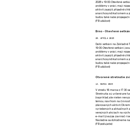
2026 v 19:00. Otevřené setká
problémy v práci, mají nápad
aktivit zapojit, případně ch
anarchosyndikalismem a poz
budou také naše propagační
(
FB událost
)
Brno - Otevřené setkání
20. APRÍLA 2026
Další setkání na Základně Tř
19:00. Otevřené setkání jsou
problémy v práci, mají nápad
aktivit zapojit, případně ch
anarchosyndikalismem a poz
budou také naše propagační
(
FB událost
)
Otvorené stretnutie zvä
12. MARCA 2026
V stredu 18. marca o 17:30 s
Stretnutia sú určené pre ľud
(napríklad, ale nielen nevy
témou, návrhom na činnosť 
plánovaných aktivít. Okrem
vyriešených a aktuálnych p
verejných akciach na výcho
e-mail (zvazpa zavináč rise
Následne sa dohodneme na p
(
FB podujatie
)