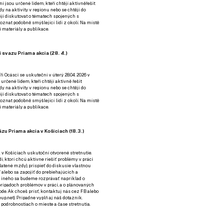
ní jsou určené lidem, kteří chtějí aktivněřešit
y na aktivity v regionu nebo se chtějí do
tějí diskutovat o tématech spojených s
nat podobně smýšlející lidi z okolí. Na místě
 materiály a publikace.
 svazu Priama akcia (28. 4.)
i Ocásci se uskuteční v úterý 28.04. 2026 v
 určené lidem, kteří chtějí aktivně řešit
y na aktivity v regionu nebo se chtějí do
tějí diskutovat o tématech spojených s
nat podobně smýšlející lidi z okolí. Na místě
 materiály a publikace.
zu Priama akcia v Košiciach (18.3.)
a v Košiciach uskutoční otvorené stretnutie.
í, ktorí chcú aktívne riešiť problémy v práci
platené mzdy), prispieť do diskusie vlastnou
alebo sa zapojiť do prebiehajúcich a
 iného sa budeme rozprávať napríklad o
rípadoch problémov v práci, a o plánovaných
de. Ak chceš prísť, kontaktuj nás cez
FB
alebo
up.net). Prípadne
vyplň aj náš dotazník
.
odrobnostiach o mieste a čase stretnutia.