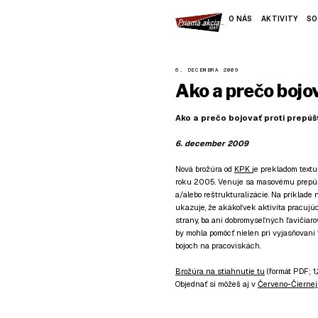
O NÁS
AKTIVITY
SO
6. DECEMBRA 2009
Ako a prečo bojo
Ako a prečo bojovať proti prepúš
6. december 2009
Nová brožúra od
KPK
je prekladom tex
roku 2005. Venuje sa masovému prepúšť
a/alebo reštrukturalizácie. Na príklad
ukazuje, že akákoľvek aktivita pracujúce
strany, ba ani dobromyseľných ľavičiaro
by mohla pomôcť nielen pri vyjasňovaní 
bojoch na pracoviskách.
Brožúra na stiahnutie tu
(formát PDF; 1
Objednať si môžeš aj v
Červeno-Čiernej 