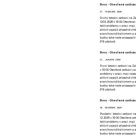
Brno - Otevřené setkání
27. FEBRUÁRA 2026
Druhý letošní setkání na Zá
12.03. 2026 v 19:00. Otevřen
řešit problémy v práci, mají
aktivit zapojit, případně ch
anarchosyndikalismem a poz
budou také naše propagační
(
FB událost
)
Brno - Otevřené setkání
21. JANUÁRA 2026
První letošní setkání na Zák
v 19:00. Otevřené setkání js
problémy v práci, mají nápad
aktivit zapojit, případně ch
anarchosyndikalismem a poz
budou také naše propagační
(
FB událost
)
Brno - Otevřené setkání
26. NOVEMBRA 2025
Poslední letošní setkání na
12. 2025 v 19:00. Otevřené s
řešit problémy v práci, mají
aktivit zapojit, případně ch
anarchosyndikalismem a poz
budou také naše propagační