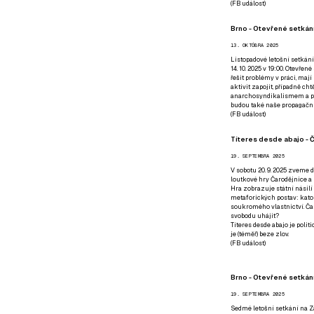
(
FB událost
)
Brno - Otevřené setkání
13. OKTÓBRA 2025
Listopadové letošní setkání
14. 10. 2025 v 19:00. Otevřen
řešit problémy v práci, mají
aktivit zapojit, případně ch
anarchosyndikalismem a poz
budou také naše propagační
(
FB událost
)
Títeres desde abajo - Č
19. SEPTEMBRA 2025
V sobotu 20. 9. 2025 zveme d
loutkové hry Čarodějnice a 
Hra zobrazuje státní násilí
metaforických postav: katol
soukromého vlastnictví. Čar
svobodu uhájit?
Títeres desde abajo je poli
je (téměř) beze zlov.
(
FB událost
)
Brno - Otevřené setkán
19. SEPTEMBRA 2025
Sedmé letošní setkání na Z