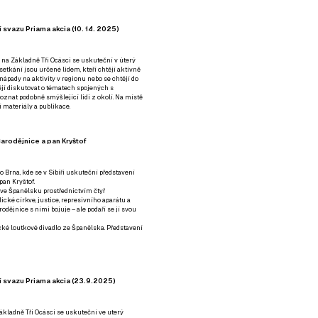
 svazu Priama akcia (10. 14. 2025)
 na Základně Tři Ocásci se uskuteční v úterý
é setkání jsou určené lidem, kteří chtějí aktivně
 nápady na aktivity v regionu nebo se chtějí do
tějí diskutovat o tématech spojených s
nat podobně smýšlející lidi z okolí. Na místě
 materiály a publikace.
arodějnice a pan Kryštof
o Brna, kde se v Sibiři uskuteční představení
pan Kryštof.
 ve Španělsku prostřednictvím čtyř
ické církve, justice, represivního aparátu a
odějnice s nimi bojuje – ale podaří se jí svou
tické loutkové divadlo ze Španělska. Představení
í svazu Priama akcia (23.9.2025)
ákladně Tři Ocásci se uskuteční ve uterý