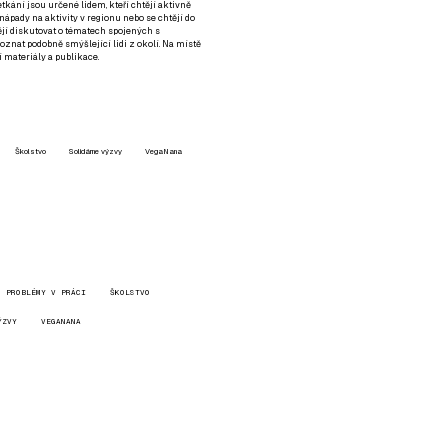
setkání jsou určené lidem, kteří chtějí aktivně
 nápady na aktivity v regionu nebo se chtějí do
tějí diskutovat o tématech spojených s
nat podobně smýšlející lidi z okolí. Na místě
 materiály a publikace.
Školstvo
Solidárne výzvy
VegaNana
PROBLÉMY V PRÁCI
ŠKOLSTVO
ÝZVY
VEGANANA