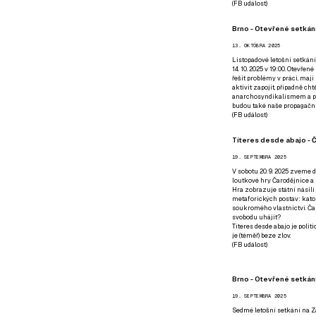
(
FB událost
)
Brno - Otevřené setkání
13. OKTÓBRA 2025
Listopadové letošní setkání
14. 10. 2025 v 19:00. Otevřen
řešit problémy v práci, mají
aktivit zapojit, případně ch
anarchosyndikalismem a poz
budou také naše propagační
(
FB událost
)
Títeres desde abajo - Č
19. SEPTEMBRA 2025
V sobotu 20. 9. 2025 zveme d
loutkové hry Čarodějnice a 
Hra zobrazuje státní násilí
metaforických postav: katol
soukromého vlastnictví. Čar
svobodu uhájit?
Títeres desde abajo je poli
je (téměř) beze zlov.
(
FB událost
)
Brno - Otevřené setkán
19. SEPTEMBRA 2025
Sedmé letošní setkání na Z