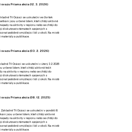
 svazu Priama akcia (12. 3. 2026)
kladně Tři Ocásci se uskuteční ve čtvrtek
é setkání jsou určené lidem, kteří chtějí aktivně
 nápady na aktivity v regionu nebo se chtějí do
tějí diskutovat o tématech spojených s
nat podobně smýšlející lidi z okolí. Na místě
 materiály a publikace.
 svazu Priama akcia (03. 2. 2026)
ladně Tři Ocásci se uskuteční v úterý 3. 2. 2026
ou určené lidem, kteří chtějí aktivně řešit
y na aktivity v regionu nebo se chtějí do
tějí diskutovat o tématech spojených s
nat podobně smýšlející lidi z okolí. Na místě
 materiály a publikace.
 svazu Priama akcia (08. 12. 2025)
 Základně Tři Ocásci se uskuteční v ponděli 8.
etkání jsou určené lidem, kteří chtějí aktivně
 nápady na aktivity v regionu nebo se chtějí do
tějí diskutovat o tématech spojených s
nat podobně smýšlející lidi z okolí. Na místě
 materiály a publikace.