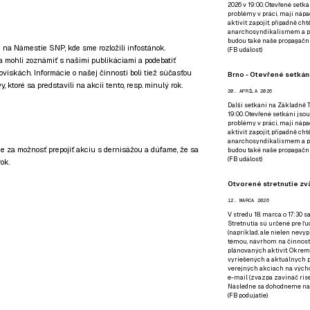
2026 v 19:00. Otevřené setká
problémy v práci, mají nápad
aktivit zapojit, případně ch
anarchosyndikalismem a poz
budou také naše propagační
 na Námestie SNP, kde sme rozložili infostánok.
(
FB událost
)
a mohli zoznámiť s našimi publikáciami a podebatiť
oviskách. Informácie o našej činnosti boli tiež súčasťou
Brno - Otevřené setkání
y, ktoré sa predstavili na akcii tento, resp. minulý rok.
20. APRÍLA 2026
Další setkání na Základně Tř
19:00. Otevřené setkání jsou
problémy v práci, mají nápad
aktivit zapojit, případně ch
anarchosyndikalismem a poz
 za možnosť prepojiť akciu s dernisážou a dúfame, že sa
budou také naše propagační
(
FB událost
)
ok.
Otvorené stretnutie zvä
12. MARCA 2026
V stredu 18. marca o 17:30 s
Stretnutia sú určené pre ľud
(napríklad, ale nielen nevy
témou, návrhom na činnosť 
plánovaných aktivít. Okrem
vyriešených a aktuálnych p
verejných akciach na výcho
e-mail (zvazpa zavináč rise
Následne sa dohodneme na p
(
FB podujatie
)