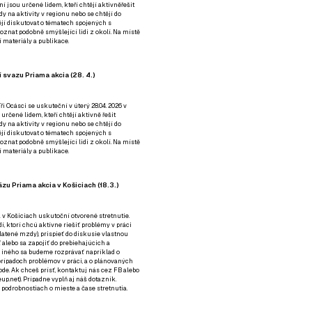
ní jsou určené lidem, kteří chtějí aktivněřešit
y na aktivity v regionu nebo se chtějí do
tějí diskutovat o tématech spojených s
nat podobně smýšlející lidi z okolí. Na místě
 materiály a publikace.
 svazu Priama akcia (28. 4.)
i Ocásci se uskuteční v úterý 28.04. 2026 v
 určené lidem, kteří chtějí aktivně řešit
y na aktivity v regionu nebo se chtějí do
tějí diskutovat o tématech spojených s
nat podobně smýšlející lidi z okolí. Na místě
 materiály a publikace.
zu Priama akcia v Košiciach (18.3.)
a v Košiciach uskutoční otvorené stretnutie.
í, ktorí chcú aktívne riešiť problémy v práci
platené mzdy), prispieť do diskusie vlastnou
alebo sa zapojiť do prebiehajúcich a
 iného sa budeme rozprávať napríklad o
rípadoch problémov v práci, a o plánovaných
de. Ak chceš prísť, kontaktuj nás cez
FB
alebo
up.net). Prípadne
vyplň aj náš dotazník
.
odrobnostiach o mieste a čase stretnutia.