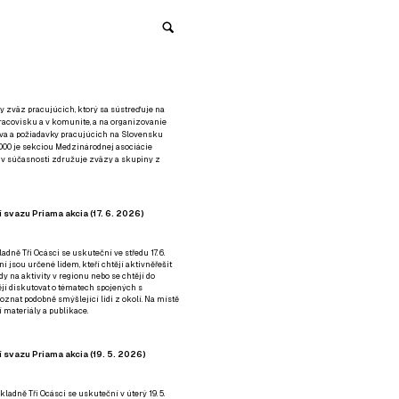
y zväz pracujúcich, ktorý sa sústreďuje na
racovisku a v komunite, a na organizovanie
áva a požiadavky pracujúcich na Slovensku
2000 je sekciou Medzinárodnej asociácie
á v súčasnosti združuje zväzy a skupiny z
 svazu Priama akcia (17. 6. 2026)
adně Tři Ocásci se uskuteční ve středu 17. 6.
ní jsou určené lidem, kteří chtějí aktivněřešit
y na aktivity v regionu nebo se chtějí do
tějí diskutovat o tématech spojených s
nat podobně smýšlející lidi z okolí. Na místě
 materiály a publikace.
 svazu Priama akcia (19. 5. 2026)
ladně Tři Ocásci se uskuteční v úterý 19. 5.