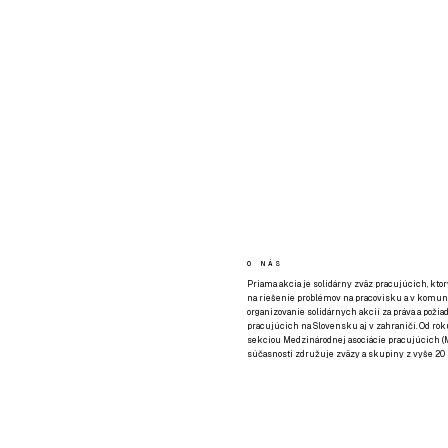
O NÁS
Priama akcia je solidárny zväz pracujúcich, kto
na riešenie problémov na pracovisku a v komuni
organizovanie solidárnych akcií za práva a požia
pracujúcich na Slovensku aj v zahraničí. Od rok
sekciou Medzinárodnej asociácie pracujúcich (M
súčasnosti združuje zväzy a skupiny z vyše 20 k