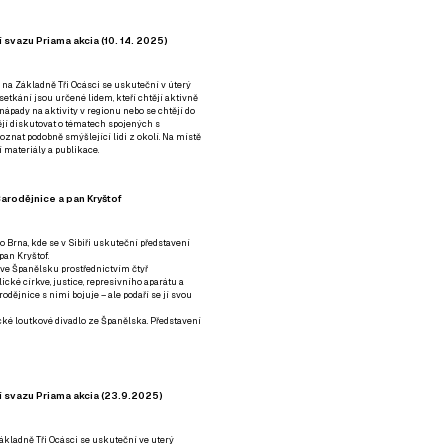
 svazu Priama akcia (10. 14. 2025)
 na Základně Tři Ocásci se uskuteční v úterý
é setkání jsou určené lidem, kteří chtějí aktivně
 nápady na aktivity v regionu nebo se chtějí do
tějí diskutovat o tématech spojených s
nat podobně smýšlející lidi z okolí. Na místě
 materiály a publikace.
arodějnice a pan Kryštof
o Brna, kde se v Sibiři uskuteční představení
pan Kryštof.
 ve Španělsku prostřednictvím čtyř
ické církve, justice, represivního aparátu a
odějnice s nimi bojuje – ale podaří se jí svou
tické loutkové divadlo ze Španělska. Představení
í svazu Priama akcia (23.9.2025)
ákladně Tři Ocásci se uskuteční ve uterý