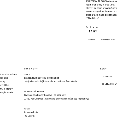
23.9.2025 v 19:00. Otevřené 
řešit problémy v práci, mají
aktivit zapojit, případně ch
anarchosyndikalismem a poz
budou také naše propagační
(
FB událost
)
ĎALŠIE >>
TAGY
covid-19
Problémy v práci
KONTAKTY
TAGY
rý sa sústreďuje
E-MAIL
COVID-19
te, a na
zvazpa(zavináč)riseup(bodka)net
davky
is(at)priamaakcia(dot)sk - International Secretariat
SOLIDÁRNE V
u 2000 je
AP), ktorá v
TELEFONICKÝ KONTAKT
rajín sveta.
(SMS alebo odkaz v hlasovej schránke):
00420 735 082 065 (platby ako pri volaní do Českej republiky)
ADRESA
Priama akcia
P.O. Box 16