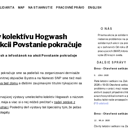
LIDARITA
MAP
NA STIAHNUTIE
PRACOVNÉ PRÁVO
ENGLISH
O NÁS
y kolektívu Hogwash
Priama akcia je solidárn
riešenie problémov na p
akcii Povstanie pokračuje
solidárnych akcií za pr
aj v zahraničí. Od roku 
pracujúcich (MAP), ktor
sh a infostánok na akcii Povstanie pokračuje
vyše 20 krajín sveta.
ĎALŠIE SPRÁVY
Brno - Otevřené setkání
 pokračuje sme sa podieľali na zorganizovaní dernisáže
9. JÚNA 2026
nitnej obývačke Bystro a na Námestí SNP sme tiež mali
Páté
letošní setkání na Zákl
va bod zlomu
a ďalšími zaujímavými titulmi týkajúcimi sa
2026 v 19:00. Otevřené setká
problémy v práci, mají nápad
aktivit zapojit, případně ch
anarchosyndikalismem a poz
 trvajúcej výstavy umeleckého kolektív Hogwash s názvom
budou také naše propagační
 mája a viac si o nej môžeš prečítať v
našej správe z
(
FB událost
)
asháci
. Posledný deň výstavy bol špeciálny tým, že počas
lagáty.
Brno - Otevřené setkání
12. MÁJA 2026
Čtvrtý
letošní setkání na Zák