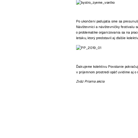
Po ukončení podujatia sme sa presunuli
Návštevníci a návštevníčky festivalu s
o problematike organizovania sa na prac
letáku, ktorý predstavil aj ďalšie kolektív
Ďakujeme kolektívu Povstanie pokračuje
v príjemnom prostredí opäť uvidíme aj o r
Zväz Priama akcia