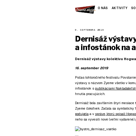
O NÁS
AKTIVITY
SO
9. SEPTEMBRA 2019
Dernisáž výstav
a infostánok na 
Dernisáž výstavy kolektívu Hogwa
16. september 2019
Počas tohtoročného festivalu Povstanie
výstavy s názvom Zyeme všetko v komu
infostánok s
publikáciami Nakladateľst
hnutia pracujúcich.
Dernisáž bola zavŕšením štyri mesiace
Zyeme čokoľvek. Začala sa symbolicky 1.
podujatia
a v
správe, ktorú spísali Hogw
neho sa vyvesili nové (veľmi vydarené) p