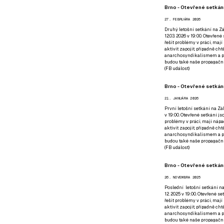
Brno - Otevřené setkání
27. FEBRUÁRA 2026
Druhý letošní setkání na Zá
12.03. 2026 v 19:00. Otevřen
řešit problémy v práci, mají
aktivit zapojit, případně ch
anarchosyndikalismem a poz
budou také naše propagační
(
FB událost
)
Brno - Otevřené setkání
21. JANUÁRA 2026
První letošní setkání na Zák
v 19:00. Otevřené setkání js
problémy v práci, mají nápad
aktivit zapojit, případně ch
anarchosyndikalismem a poz
budou také naše propagační
(
FB událost
)
Brno - Otevřené setkání
26. NOVEMBRA 2025
Poslední letošní setkání na
12. 2025 v 19:00. Otevřené s
řešit problémy v práci, mají
aktivit zapojit, případně ch
anarchosyndikalismem a poz
budou také naše propagační