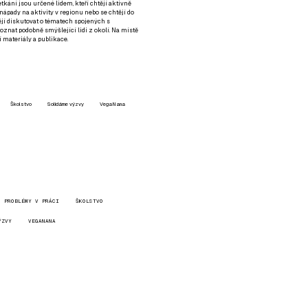
setkání jsou určené lidem, kteří chtějí aktivně
 nápady na aktivity v regionu nebo se chtějí do
tějí diskutovat o tématech spojených s
nat podobně smýšlející lidi z okolí. Na místě
 materiály a publikace.
Školstvo
Solidárne výzvy
VegaNana
PROBLÉMY V PRÁCI
ŠKOLSTVO
ÝZVY
VEGANANA