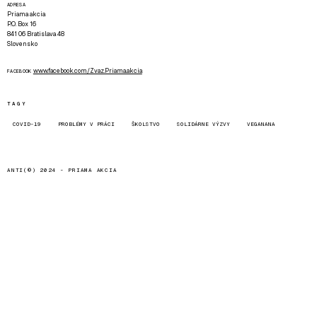
ADRESA
Priama akcia
P.O. Box 16
841 06 Bratislava 48
Slovensko
www.facebook.com/Zvaz.Priama.akcia
FACEBOOK
TAGY
COVID-19
PROBLÉMY V PRÁCI
ŠKOLSTVO
SOLIDÁRNE VÝZVY
VEGANANA
ANTI(©) 2024 -
PRIAMA AKCIA