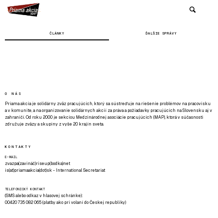
ČLÁNKY
ĎALŠIE SPRÁVY
O NÁS
Priama akcia je solidárny zväz pracujúcich, ktorý sa sústreďuje na riešenie problémov na pracovisku
a v komunite, a na organizovanie solidárnych akcií za práva a požiadavky pracujúcich na Slovensku aj v
zahraničí. Od roku 2000 je sekciou Medzinárodnej asociácie pracujúcich (MAP), ktorá v súčasnosti
združuje zväzy a skupiny z vyše 20 krajín sveta.
KONTAKTY
E-MAIL
zvazpa(zavináč)riseup(bodka)net
is(at)priamaakcia(dot)sk - International Secretariat
TELEFONICKÝ KONTAKT
(SMS alebo odkaz v hlasovej schránke):
00420 735 082 065 (platby ako pri volaní do Českej republiky)