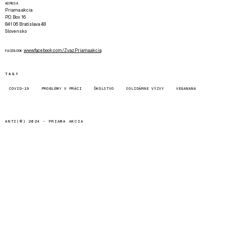
ADRESA
Priama akcia
P.O. Box 16
841 06 Bratislava 48
Slovensko
www.facebook.com/Zvaz.Priama.akcia
FACEBOOK
TAGY
COVID-19
PROBLÉMY V PRÁCI
ŠKOLSTVO
SOLIDÁRNE VÝZVY
VEGANANA
ANTI(©) 2024 -
PRIAMA AKCIA