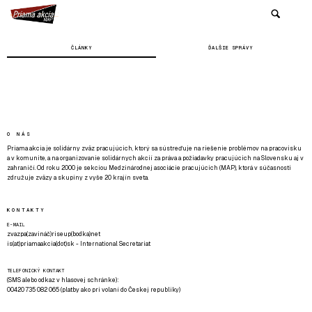
ČLÁNKY
ĎALŠIE SPRÁVY
O NÁS
Priama akcia je solidárny zväz pracujúcich, ktorý sa sústreďuje na riešenie problémov na pracovisku
a v komunite, a na organizovanie solidárnych akcií za práva a požiadavky pracujúcich na Slovensku aj v
zahraničí. Od roku 2000 je sekciou Medzinárodnej asociácie pracujúcich (MAP), ktorá v súčasnosti
združuje zväzy a skupiny z vyše 20 krajín sveta.
KONTAKTY
E-MAIL
zvazpa(zavináč)riseup(bodka)net
is(at)priamaakcia(dot)sk - International Secretariat
TELEFONICKÝ KONTAKT
(SMS alebo odkaz v hlasovej schránke):
00420 735 082 065 (platby ako pri volaní do Českej republiky)