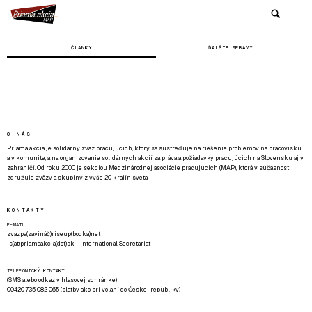
ČLÁNKY
ĎALŠIE SPRÁVY
O NÁS
Priama akcia je solidárny zväz pracujúcich, ktorý sa sústreďuje na riešenie problémov na pracovisku
a v komunite, a na organizovanie solidárnych akcií za práva a požiadavky pracujúcich na Slovensku aj v
zahraničí. Od roku 2000 je sekciou Medzinárodnej asociácie pracujúcich (MAP), ktorá v súčasnosti
združuje zväzy a skupiny z vyše 20 krajín sveta.
KONTAKTY
E-MAIL
zvazpa(zavináč)riseup(bodka)net
is(at)priamaakcia(dot)sk - International Secretariat
TELEFONICKÝ KONTAKT
(SMS alebo odkaz v hlasovej schránke):
00420 735 082 065 (platby ako pri volaní do Českej republiky)