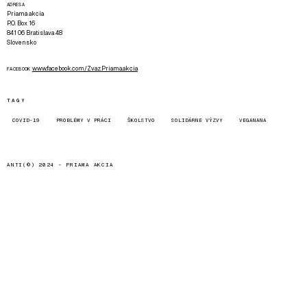
ADRESA
Priama akcia
P.O. Box 16
841 06 Bratislava 48
Slovensko
www.facebook.com/Zvaz.Priama.akcia
FACEBOOK
TAGY
COVID-19
PROBLÉMY V PRÁCI
ŠKOLSTVO
SOLIDÁRNE VÝZVY
VEGANANA
ANTI(©) 2024 -
PRIAMA AKCIA