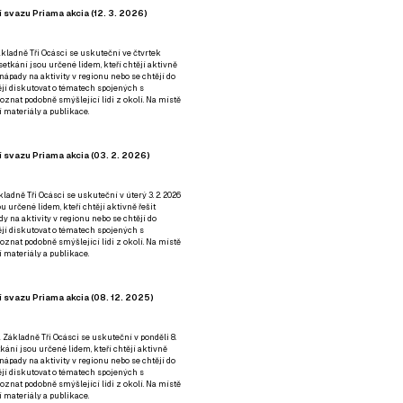
 svazu Priama akcia (12. 3. 2026)
kladně Tři Ocásci se uskuteční ve čtvrtek
é setkání jsou určené lidem, kteří chtějí aktivně
 nápady na aktivity v regionu nebo se chtějí do
tějí diskutovat o tématech spojených s
nat podobně smýšlející lidi z okolí. Na místě
 materiály a publikace.
 svazu Priama akcia (03. 2. 2026)
ladně Tři Ocásci se uskuteční v úterý 3. 2. 2026
ou určené lidem, kteří chtějí aktivně řešit
y na aktivity v regionu nebo se chtějí do
tějí diskutovat o tématech spojených s
nat podobně smýšlející lidi z okolí. Na místě
 materiály a publikace.
 svazu Priama akcia (08. 12. 2025)
 Základně Tři Ocásci se uskuteční v ponděli 8.
etkání jsou určené lidem, kteří chtějí aktivně
 nápady na aktivity v regionu nebo se chtějí do
tějí diskutovat o tématech spojených s
nat podobně smýšlející lidi z okolí. Na místě
 materiály a publikace.