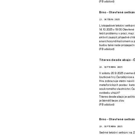
(
FB událost
)
Brno - Otevřené setkání
13. OKTÓBRA 2025
Listopadové letošní setkání
14. 10. 2025 v 19:00. Otevřen
řešit problémy v práci, mají
aktivit zapojit, případně ch
anarchosyndikalismem a poz
budou také naše propagační
(
FB událost
)
Títeres desde abajo - Č
19. SEPTEMBRA 2025
V sobotu 20. 9. 2025 zveme d
loutkové hry Čarodějnice a 
Hra zobrazuje státní násilí
metaforických postav: katol
soukromého vlastnictví. Čar
svobodu uhájit?
Títeres desde abajo je poli
je (téměř) beze zlov.
(
FB událost
)
Brno - Otevřené setkán
19. SEPTEMBRA 2025
Sedmé letošní setkání na Z