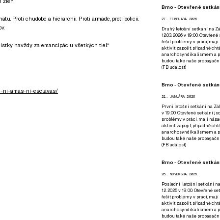
 žien.
Brno - Otevřené setkání
hátu. Proti chudobe a hierarchii. Proti armáde, proti polícii.
27. FEBRUÁRA 2026
v.
Druhý letošní setkání na Zá
12.03. 2026 v 19:00. Otevřen
řešit problémy v práci, mají
nistky navždy za emancipáciu všetkých tiel.“
aktivit zapojit, případně ch
anarchosyndikalismem a poz
budou také naše propagační
(
FB událost
)
Brno - Otevřené setkání
m-ni-amas-ni-esclavas/
21. JANUÁRA 2026
První letošní setkání na Zák
v 19:00. Otevřené setkání js
problémy v práci, mají nápad
aktivit zapojit, případně ch
anarchosyndikalismem a poz
budou také naše propagační
(
FB událost
)
Brno - Otevřené setkání
26. NOVEMBRA 2025
Poslední letošní setkání na
12. 2025 v 19:00. Otevřené s
řešit problémy v práci, mají
aktivit zapojit, případně ch
anarchosyndikalismem a poz
budou také naše propagační