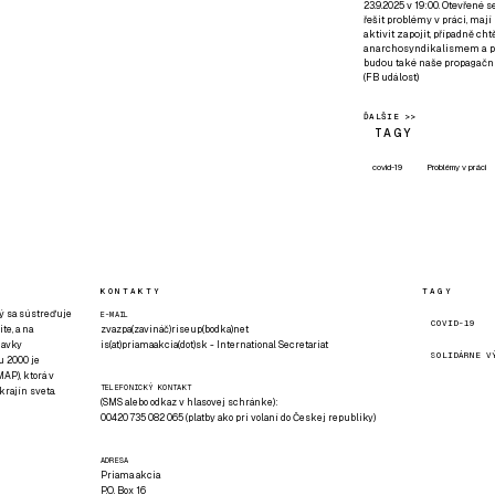
23.9.2025 v 19:00. Otevřené 
řešit problémy v práci, mají
aktivit zapojit, případně ch
anarchosyndikalismem a poz
budou také naše propagační
(
FB událost
)
ĎALŠIE >>
TAGY
covid-19
Problémy v práci
KONTAKTY
TAGY
rý sa sústreďuje
E-MAIL
COVID-19
te, a na
zvazpa(zavináč)riseup(bodka)net
davky
is(at)priamaakcia(dot)sk - International Secretariat
SOLIDÁRNE V
u 2000 je
AP), ktorá v
TELEFONICKÝ KONTAKT
rajín sveta.
(SMS alebo odkaz v hlasovej schránke):
00420 735 082 065 (platby ako pri volaní do Českej republiky)
ADRESA
Priama akcia
P.O. Box 16