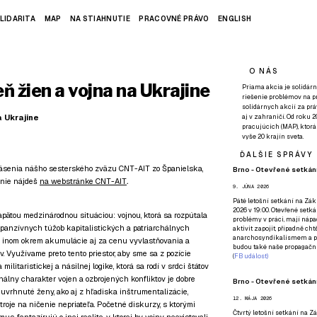
LIDARITA
MAP
NA STIAHNUTIE
PRACOVNÉ PRÁVO
ENGLISH
O NÁS
 žien a vojna na Ukrajine
Priama akcia je solidárn
riešenie problémov na p
solidárnych akcií za pr
 Ukrajine
aj v zahraničí. Od roku 
pracujúcich (MAP), ktor
vyše 20 krajín sveta.
ĎALŠIE SPRÁVY
lásenia nášho sesterského zväzu CNT-AIT zo Španielska,
Brno - Otevřené setkání
enie nájdeš
na webstránke CNT-AIT
.
9. JÚNA 2026
Páté
letošní setkání na Zákl
2026 v 19:00. Otevřené setká
pätou medzinárodnou situáciou: vojnou, ktorá sa rozpútala
problémy v práci, mají nápad
 expanzívnych túžob kapitalistických a patriarchálnych
aktivit zapojit, případně ch
anarchosyndikalismem a poz
om inom okrem akumulácie aj za cenu vyvlastňovania a
budou také naše propagační
. Využívame preto tento priestor, aby sme sa z pozície
(
FB událost
)
ilitaristickej a násilnej logike, ktorá sa rodí v srdci štátov
hálny charakter vojen a ozbrojených konfliktov je dobre
Brno - Otevřené setkání
ú uvrhnuté ženy, ako aj z hľadiska inštrumentalizácie,
12. MÁJA 2026
troje na ničenie nepriateľa. Početné diskurzy, s ktorými
Čtvrtý
letošní setkání na Zák