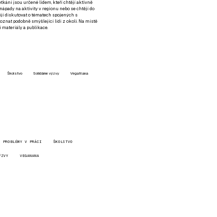
setkání jsou určené lidem, kteří chtějí aktivně
 nápady na aktivity v regionu nebo se chtějí do
tějí diskutovat o tématech spojených s
nat podobně smýšlející lidi z okolí. Na místě
 materiály a publikace.
Školstvo
Solidárne výzvy
VegaNana
PROBLÉMY V PRÁCI
ŠKOLSTVO
ÝZVY
VEGANANA