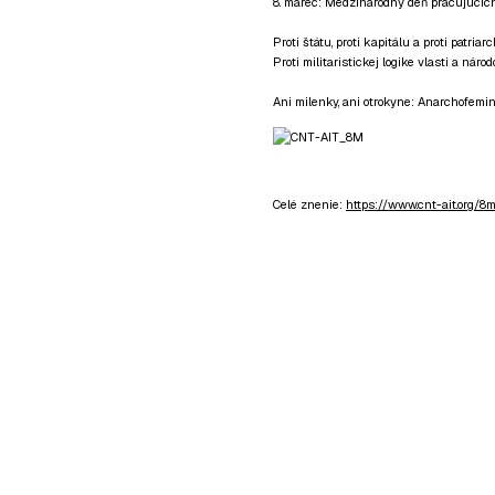
8. marec: Medzinárodný deň pracujúcich
Proti štátu, proti kapitálu a proti patriarc
Proti militaristickej logike vlasti a národo
Ani milenky, ani otrokyne: Anarchofemi
Celé znenie:
https://www.cnt-ait.org/8