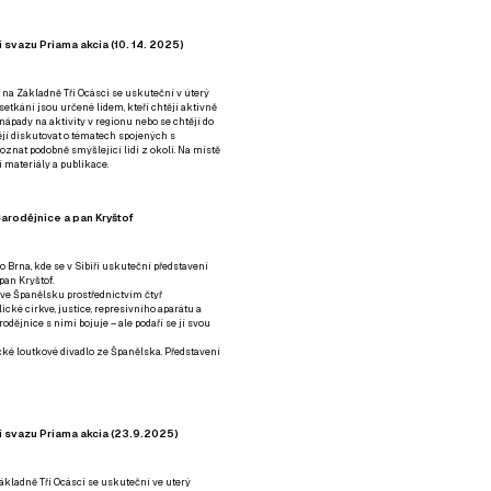
 svazu Priama akcia (10. 14. 2025)
 na Základně Tři Ocásci se uskuteční v úterý
é setkání jsou určené lidem, kteří chtějí aktivně
 nápady na aktivity v regionu nebo se chtějí do
tějí diskutovat o tématech spojených s
nat podobně smýšlející lidi z okolí. Na místě
 materiály a publikace.
arodějnice a pan Kryštof
o Brna, kde se v Sibiři uskuteční představení
pan Kryštof.
 ve Španělsku prostřednictvím čtyř
ické církve, justice, represivního aparátu a
odějnice s nimi bojuje – ale podaří se jí svou
tické loutkové divadlo ze Španělska. Představení
í svazu Priama akcia (23.9.2025)
ákladně Tři Ocásci se uskuteční ve uterý