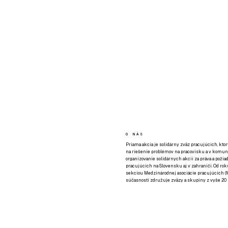
O NÁS
Priama akcia je solidárny zväz pracujúcich, kto
na riešenie problémov na pracovisku a v komuni
organizovanie solidárnych akcií za práva a požia
pracujúcich na Slovensku aj v zahraničí. Od rok
sekciou Medzinárodnej asociácie pracujúcich (M
súčasnosti združuje zväzy a skupiny z vyše 20 k