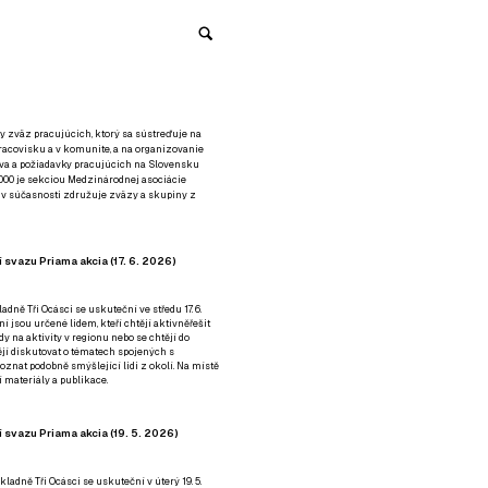
y zväz pracujúcich, ktorý sa sústreďuje na
racovisku a v komunite, a na organizovanie
áva a požiadavky pracujúcich na Slovensku
2000 je sekciou Medzinárodnej asociácie
á v súčasnosti združuje zväzy a skupiny z
 svazu Priama akcia (17. 6. 2026)
adně Tři Ocásci se uskuteční ve středu 17. 6.
ní jsou určené lidem, kteří chtějí aktivněřešit
y na aktivity v regionu nebo se chtějí do
tějí diskutovat o tématech spojených s
nat podobně smýšlející lidi z okolí. Na místě
 materiály a publikace.
 svazu Priama akcia (19. 5. 2026)
ladně Tři Ocásci se uskuteční v úterý 19. 5.