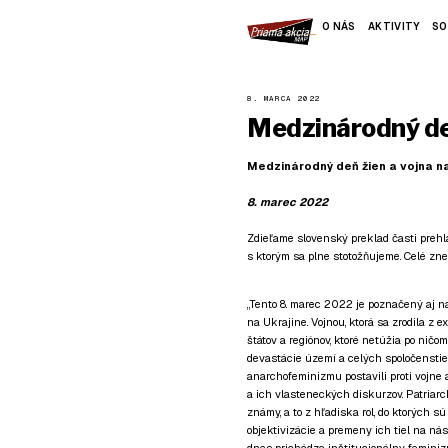
O NÁS
AKTIVITY
SO
8. MARCA 2022
Medzinárodný deň
Medzinárodný deň žien a vojna na
8. marec 2022
Zdieľame slovenský preklad časti preh
s ktorým sa plne stotožňujeme. Celé zn
„Tento 8. marec 2022 je poznačený aj na
na Ukrajine. Vojnou, ktorá sa zrodila z
štátov a regiónov, ktoré netúžia po nič
devastácie území a celých spoločenstiev
anarchofeminizmu postavili proti vojne a m
a ich vlasteneckých diskurzov. Patriarc
známy, a to z hľadiska rol, do ktorých s
objektivizácie a premeny ich tiel na nás