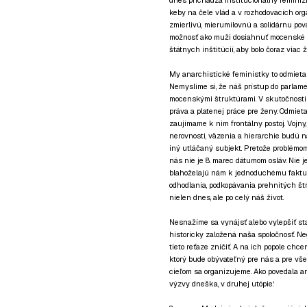
dnes prichádza inštitucionálny feminizmus
keby na čele vlád a v rozhodovacích org
zmierlivú, mierumilovnú a solidárnu po
možnosť ako muži dosiahnuť mocenské po
štátnych inštitúcií, aby bolo čoraz viac
My anarchistické feministky to odmietam
Nemyslíme si, že náš prístup do parlamen
mocenskými štruktúrami. V skutočnosti 
práva a platenej práce pre ženy. Odmieta
zaujímame k nim frontálny postoj. Vojny,
nerovnosti, väzenia a hierarchie budú n
iný utláčaný subjekt. Pretože problémom
nás nie je 8. marec dátumom osláv. Nie j
blahoželajú nám k jednoduchému faktu, ž
odhodlania, podkopávania prehnitých štr
nielen dnes, ale po celý náš život.
Nesnažíme sa vynájsť alebo vylepšiť sta
historicky založená naša spoločnosť. N
tieto reťaze zničiť. A na ich popole chc
ktorý bude obývateľný pre nás a pre všet
cieľom sa organizujeme. Ako povedala an
výzvy dneška, v druhej utópie.‘