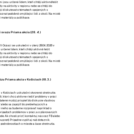
ní jsou určené lidem, kteří chtějí aktivněřešit
y na aktivity v regionu nebo se chtějí do
tějí diskutovat o tématech spojených s
nat podobně smýšlející lidi z okolí. Na místě
 materiály a publikace.
 svazu Priama akcia (28. 4.)
i Ocásci se uskuteční v úterý 28.04. 2026 v
 určené lidem, kteří chtějí aktivně řešit
y na aktivity v regionu nebo se chtějí do
tějí diskutovat o tématech spojených s
nat podobně smýšlející lidi z okolí. Na místě
 materiály a publikace.
zu Priama akcia v Košiciach (18.3.)
a v Košiciach uskutoční otvorené stretnutie.
í, ktorí chcú aktívne riešiť problémy v práci
platené mzdy), prispieť do diskusie vlastnou
alebo sa zapojiť do prebiehajúcich a
 iného sa budeme rozprávať napríklad o
rípadoch problémov v práci, a o plánovaných
de. Ak chceš prísť, kontaktuj nás cez
FB
alebo
up.net). Prípadne
vyplň aj náš dotazník
.
odrobnostiach o mieste a čase stretnutia.