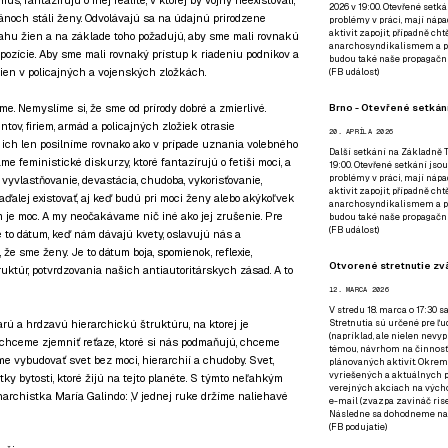
, fantazírujú o inej realite, v ktorej by vojny neexistovali,
2026 v 19:00. Otevřené setká
ánoch stáli ženy. Odvolávajú sa na údajnú prirodzene
problémy v práci, mají nápad
aktivit zapojit, případně ch
vahu žien a na základe toho požadujú, aby sme mali rovnakú
anarchosyndikalismem a poz
zície. Aby sme mali rovnaký prístup k riadeniu podnikov a
budou také naše propagační
 žien v policajných a vojenských zložkách.
(
FB událost
)
Brno - Otevřené setkání
e. Nemyslíme si, že sme od prírody dobré a zmierlivé.
tov, firiem, armád a policajných zložiek otrasie
20. APRÍLA 2026
ich len posilníme rovnako ako v prípade uznania volebného
Další setkání na Základně Tř
me feministické diskurzy, ktoré fantazírujú o fetiši moci, a
19:00. Otevřené setkání jsou
problémy v práci, mají nápad
 vyvlastňovanie, devastácia, chudoba, vykorisťovanie,
aktivit zapojit, případně ch
aďalej existovať, aj keď budú pri moci ženy alebo akýkoľvek
anarchosyndikalismem a poz
 je moc. A my neočakávame nič iné ako jej zrušenie. Pre
budou také naše propagační
(
FB událost
)
e to dátum, keď nám dávajú kvety, oslavujú nás a
e sme ženy. Je to dátum boja, spomienok, reflexie,
Otvorené stretnutie zvä
uktúr, potvrdzovania našich antiautoritárskych zásad. A to
12. MARCA 2026
V stredu 18. marca o 17:30 s
Stretnutia sú určené pre ľud
rú a hrdzavú hierarchickú štruktúru, na ktorej je
(napríklad, ale nielen nevy
echceme zjemniť reťaze, ktoré si nás podmaňujú, chceme
témou, návrhom na činnosť 
eme vybudovať svet bez moci, hierarchií a chudoby. Svet,
plánovaných aktivít. Okrem
vyriešených a aktuálnych p
ky bytosti, ktoré žijú na tejto planéte. S týmto neľahkým
verejných akciach na výcho
archistka María Galindo: ‚V jednej ruke držíme naliehavé
e-mail (zvazpa zavináč rise
Následne sa dohodneme na p
(
FB podujatie
)