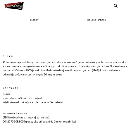
ČLÁNKY
ĎALŠIE SPRÁVY
O NÁS
Priama akcia je solidárny zväz pracujúcich, ktorý sa sústreďuje na riešenie problémov na pracovisku
a v komunite, a na organizovanie solidárnych akcií za práva a požiadavky pracujúcich na Slovensku aj v
zahraničí. Od roku 2000 je sekciou Medzinárodnej asociácie pracujúcich (MAP), ktorá v súčasnosti
združuje zväzy a skupiny z vyše 20 krajín sveta.
KONTAKTY
E-MAIL
zvazpa(zavináč)riseup(bodka)net
is(at)priamaakcia(dot)sk - International Secretariat
TELEFONICKÝ KONTAKT
(SMS alebo odkaz v hlasovej schránke):
00420 735 082 065 (platby ako pri volaní do Českej republiky)