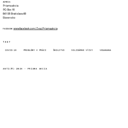
ADRESA
Priama akcia
P.O. Box 16
841 06 Bratislava 48
Slovensko
www.facebook.com/Zvaz.Priama.akcia
FACEBOOK
TAGY
COVID-19
PROBLÉMY V PRÁCI
ŠKOLSTVO
SOLIDÁRNE VÝZVY
VEGANANA
ANTI(©) 2024 -
PRIAMA AKCIA