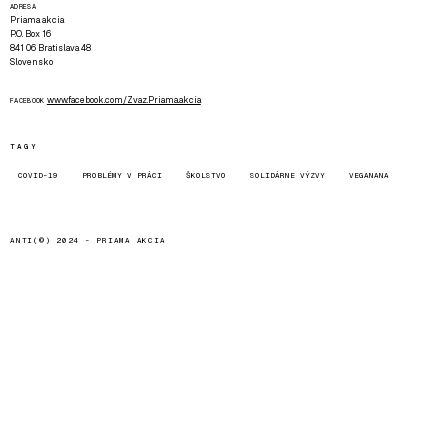
ADRESA
Priama akcia
P.O. Box 16
841 06 Bratislava 48
Slovensko
www.facebook.com/Zvaz.Priama.akcia
FACEBOOK
TAGY
COVID-19
PROBLÉMY V PRÁCI
ŠKOLSTVO
SOLIDÁRNE VÝZVY
VEGANANA
ANTI(©) 2024 -
PRIAMA AKCIA