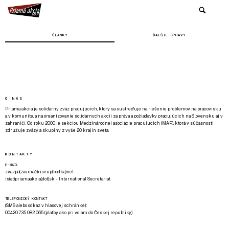
ČLÁNKY
ĎALŠIE SPRÁVY
O NÁS
Priama akcia je solidárny zväz pracujúcich, ktorý sa sústreďuje na riešenie problémov na pracovisku
a v komunite, a na organizovanie solidárnych akcií za práva a požiadavky pracujúcich na Slovensku aj v
zahraničí. Od roku 2000 je sekciou Medzinárodnej asociácie pracujúcich (MAP), ktorá v súčasnosti
združuje zväzy a skupiny z vyše 20 krajín sveta.
KONTAKTY
E-MAIL
zvazpa(zavináč)riseup(bodka)net
is(at)priamaakcia(dot)sk - International Secretariat
TELEFONICKÝ KONTAKT
(SMS alebo odkaz v hlasovej schránke):
00420 735 082 065 (platby ako pri volaní do Českej republiky)