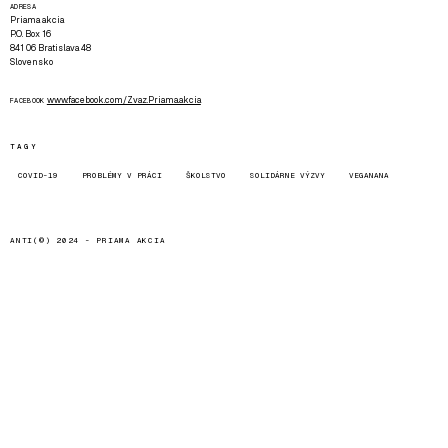
ADRESA
Priama akcia
P.O. Box 16
841 06 Bratislava 48
Slovensko
www.facebook.com/Zvaz.Priama.akcia
FACEBOOK
TAGY
COVID-19
PROBLÉMY V PRÁCI
ŠKOLSTVO
SOLIDÁRNE VÝZVY
VEGANANA
ANTI(©) 2024 -
PRIAMA AKCIA