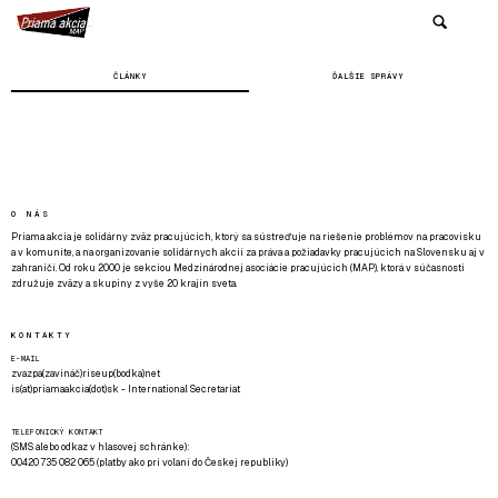
ČLÁNKY
ĎALŠIE SPRÁVY
O NÁS
Priama akcia je solidárny zväz pracujúcich, ktorý sa sústreďuje na riešenie problémov na pracovisku
a v komunite, a na organizovanie solidárnych akcií za práva a požiadavky pracujúcich na Slovensku aj v
zahraničí. Od roku 2000 je sekciou Medzinárodnej asociácie pracujúcich (MAP), ktorá v súčasnosti
združuje zväzy a skupiny z vyše 20 krajín sveta.
KONTAKTY
E-MAIL
zvazpa(zavináč)riseup(bodka)net
is(at)priamaakcia(dot)sk - International Secretariat
TELEFONICKÝ KONTAKT
(SMS alebo odkaz v hlasovej schránke):
00420 735 082 065 (platby ako pri volaní do Českej republiky)