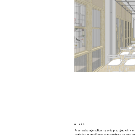
O NÁS
Priama akcia je solidárny zväz pracujúcich, kto
na riešenie problémov na pracovisku a v komuni