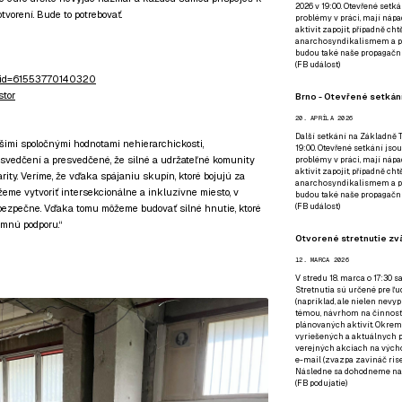
2026 v 19:00. Otevřené setká
tvorení. Bude to potrebovať.
problémy v práci, mají nápad
aktivit zapojit, případně ch
anarchosyndikalismem a poz
budou také naše propagační
(
FB událost
)
hp?id=61553770140320
stor
Brno - Otevřené setkání
20. APRÍLA 2026
Další setkání na Základně Tř
imi spoločnými hodnotami nehierarchickosti,
19:00. Otevřené setkání jsou
resvedčení a presvedčené, že silné a udržateľné komunity
problémy v práci, mají nápad
aktivit zapojit, případně ch
ity. Veríme, že vďaka spájaniu skupín, ktoré bojujú za
anarchosyndikalismem a poz
eme vytvoriť intersekcionálne a inkluzívne miesto, v
budou také naše propagační
(
FB událost
)
 bezpečne. Vďaka tomu môžeme budovať silné hnutie, ktoré
omnú podporu.“
Otvorené stretnutie zvä
12. MARCA 2026
V stredu 18. marca o 17:30 s
Stretnutia sú určené pre ľud
(napríklad, ale nielen nevy
témou, návrhom na činnosť 
plánovaných aktivít. Okrem
vyriešených a aktuálnych p
verejných akciach na výcho
e-mail (zvazpa zavináč rise
Následne sa dohodneme na p
(
FB podujatie
)