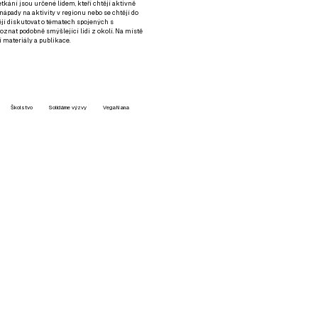
setkání jsou určené lidem, kteří chtějí aktivně
 nápady na aktivity v regionu nebo se chtějí do
tějí diskutovat o tématech spojených s
nat podobně smýšlející lidi z okolí. Na místě
 materiály a publikace.
Školstvo
Solidárne výzvy
VegaNana