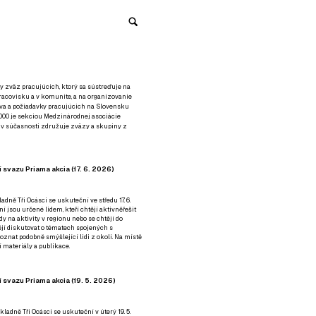
y zväz pracujúcich, ktorý sa sústreďuje na
racovisku a v komunite, a na organizovanie
áva a požiadavky pracujúcich na Slovensku
2000 je sekciou Medzinárodnej asociácie
á v súčasnosti združuje zväzy a skupiny z
 svazu Priama akcia (17. 6. 2026)
adně Tři Ocásci se uskuteční ve středu 17. 6.
ní jsou určené lidem, kteří chtějí aktivněřešit
y na aktivity v regionu nebo se chtějí do
tějí diskutovat o tématech spojených s
nat podobně smýšlející lidi z okolí. Na místě
 materiály a publikace.
 svazu Priama akcia (19. 5. 2026)
ladně Tři Ocásci se uskuteční v úterý 19. 5.