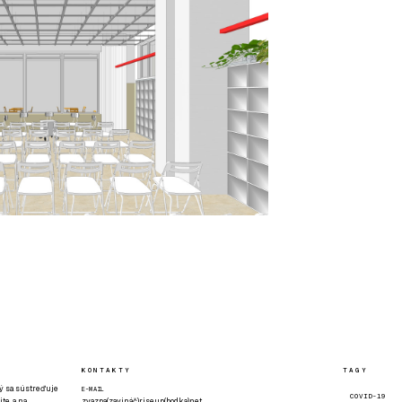
KONTAKTY
TAGY
rý sa sústreďuje
E-MAIL
COVID-19
te, a na
zvazpa(zavináč)riseup(bodka)net