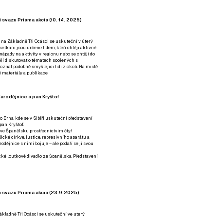
 svazu Priama akcia (10. 14. 2025)
 na Základně Tři Ocásci se uskuteční v úterý
é setkání jsou určené lidem, kteří chtějí aktivně
 nápady na aktivity v regionu nebo se chtějí do
tějí diskutovat o tématech spojených s
nat podobně smýšlející lidi z okolí. Na místě
 materiály a publikace.
arodějnice a pan Kryštof
o Brna, kde se v Sibiři uskuteční představení
pan Kryštof.
 ve Španělsku prostřednictvím čtyř
ické církve, justice, represivního aparátu a
odějnice s nimi bojuje – ale podaří se jí svou
tické loutkové divadlo ze Španělska. Představení
í svazu Priama akcia (23.9.2025)
ákladně Tři Ocásci se uskuteční ve uterý