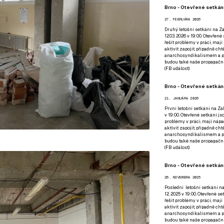
Brno - Otevřené setkání
27. FEBRUÁRA 2026
Druhý letošní setkání na Zá
12.03. 2026 v 19:00. Otevřen
řešit problémy v práci, mají
aktivit zapojit, případně ch
anarchosyndikalismem a poz
budou také naše propagační
(
FB událost
)
Brno - Otevřené setkání
21. JANUÁRA 2026
První letošní setkání na Zák
v 19:00. Otevřené setkání js
problémy v práci, mají nápad
aktivit zapojit, případně ch
anarchosyndikalismem a poz
budou také naše propagační
(
FB událost
)
Brno - Otevřené setkání
26. NOVEMBRA 2025
Poslední letošní setkání na
12. 2025 v 19:00. Otevřené s
řešit problémy v práci, mají
aktivit zapojit, případně ch
anarchosyndikalismem a poz
budou také naše propagační