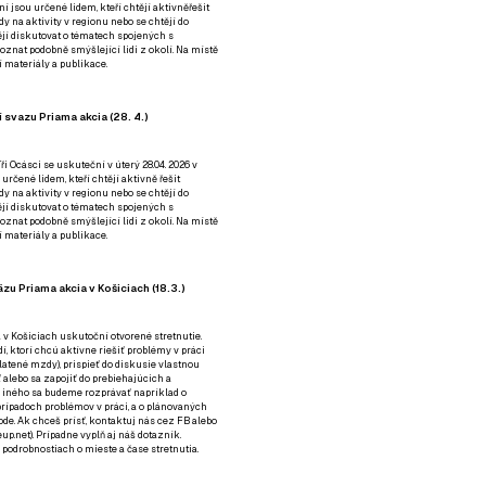
ní jsou určené lidem, kteří chtějí aktivněřešit
y na aktivity v regionu nebo se chtějí do
tějí diskutovat o tématech spojených s
nat podobně smýšlející lidi z okolí. Na místě
 materiály a publikace.
 svazu Priama akcia (28. 4.)
i Ocásci se uskuteční v úterý 28.04. 2026 v
 určené lidem, kteří chtějí aktivně řešit
y na aktivity v regionu nebo se chtějí do
tějí diskutovat o tématech spojených s
nat podobně smýšlející lidi z okolí. Na místě
 materiály a publikace.
zu Priama akcia v Košiciach (18.3.)
a v Košiciach uskutoční otvorené stretnutie.
í, ktorí chcú aktívne riešiť problémy v práci
platené mzdy), prispieť do diskusie vlastnou
alebo sa zapojiť do prebiehajúcich a
 iného sa budeme rozprávať napríklad o
rípadoch problémov v práci, a o plánovaných
de. Ak chceš prísť, kontaktuj nás cez
FB
alebo
up.net). Prípadne
vyplň aj náš dotazník
.
odrobnostiach o mieste a čase stretnutia.