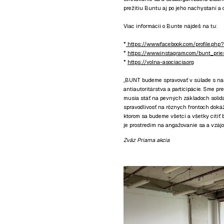
prežitiu Buntu aj po jeho nachystaní a o
Viac informácií o Bunte nájdeš na tu:
*
https://www.facebook.com/profile.p
*
https://www.instagram.com/bunt_prie
*
https://volna-asociacia.org
„BUNT budeme spravovať v súlade s naš
antiautoritárstva a participácie. Sme p
musia stáť na pevných základoch solidar
spravodlivosť na rôznych frontoch dokáž
ktorom sa budeme všetci a všetky cítiť
je prostredím na angažovanie sa a vzáj
Zväz Priama akcia