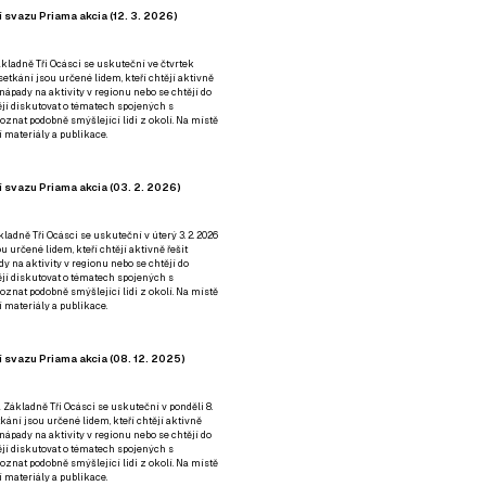
 svazu Priama akcia (12. 3. 2026)
kladně Tři Ocásci se uskuteční ve čtvrtek
é setkání jsou určené lidem, kteří chtějí aktivně
 nápady na aktivity v regionu nebo se chtějí do
tějí diskutovat o tématech spojených s
nat podobně smýšlející lidi z okolí. Na místě
 materiály a publikace.
 svazu Priama akcia (03. 2. 2026)
ladně Tři Ocásci se uskuteční v úterý 3. 2. 2026
ou určené lidem, kteří chtějí aktivně řešit
y na aktivity v regionu nebo se chtějí do
tějí diskutovat o tématech spojených s
nat podobně smýšlející lidi z okolí. Na místě
 materiály a publikace.
 svazu Priama akcia (08. 12. 2025)
 Základně Tři Ocásci se uskuteční v ponděli 8.
etkání jsou určené lidem, kteří chtějí aktivně
 nápady na aktivity v regionu nebo se chtějí do
tějí diskutovat o tématech spojených s
nat podobně smýšlející lidi z okolí. Na místě
 materiály a publikace.