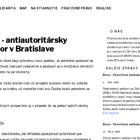
LIDARITA
MAP
NA STIAHNUTIE
PRACOVNÉ PRÁVO
ENGLISH
O NÁS
 antiautoritársky
Priama akcia je solidárn
riešenie problémov na p
or v Bratislave
solidárnych akcií za pr
aj v zahraničí. Od roku 
pracujúcich (MAP), ktor
 ktoré dajú priestoru novú podobu. Je potrebné postarať sa
vyše 20 krajín sveta.
maľovať, nakúpiť vybavenie a postarať sa o množstvo menších
ĎALŠIE SPRÁVY
tor na jar otvorený.
Brno - Otevřené setkání
 Vyše dvesto ľudí už prispelo sumami, ktoré sú zväčša
9. JÚNA 2026
o za krátky už niekoľko tisíc eur. Ďalšie budú potrebné za
Páté
letošní setkání na Zákl
2026 v 19:00. Otevřené setká
problémy v práci, mají nápad
aktivit zapojit, případně ch
anarchosyndikalismem a poz
ných príspevkov aj v prípade, že sa podarí splniť všetky
budou také naše propagační
(
FB událost
)
ntu
Brno - Otevřené setkání
12. MÁJA 2026
 záležitosťou, ale dlhodobo poskytovať príležitosti pre
Čtvrtý
letošní setkání na Zák
ne euro určite nevyjde nazmar a každou sumou prispeješ k