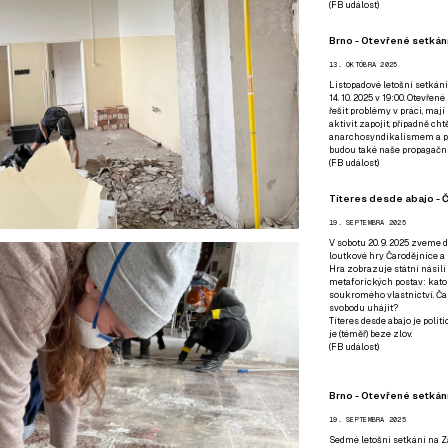
(
FB událost
)
Brno - Otevřené setkání
13. OKTÓBRA 2025
Listopadové letošní setkání
14. 10. 2025 v 19:00. Otevřen
řešit problémy v práci, mají
aktivit zapojit, případně ch
anarchosyndikalismem a poz
budou také naše propagační
(
FB událost
)
Títeres desde abajo - Č
19. SEPTEMBRA 2025
V sobotu 20. 9. 2025 zveme d
loutkové hry Čarodějnice a 
Hra zobrazuje státní násilí
metaforických postav: katol
soukromého vlastnictví. Čar
svobodu uhájit?
Títeres desde abajo je poli
je (téměř) beze zlov.
(
FB událost
)
Brno - Otevřené setkán
19. SEPTEMBRA 2025
Sedmé letošní setkání na Z