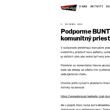
O NÁS
AKTIVITY
SO
5. DECEMBRA 2023
Podporme BUNT -
komunitný priest
V súčasnosti prebiehajú manuálne práce,
o elektriku, pripraviť novú podlahu, vy
aj väčších úloh, aby mohol byť nový pries
Potrebné sú momentálne hlavne peniaze.
malé, ale dokopy sa vďaka nim vyzbieral
zabezpečenie chodu.
Chceme preto vyzvať k posielaniu finanč
míľniky na donio.sk.
https://www.donio.sk/podporte-zrod-bu
Ide o projekt, ktorý nemá byť krátkodobou
stretávanie sa a sebaorganizáciu. Žiad