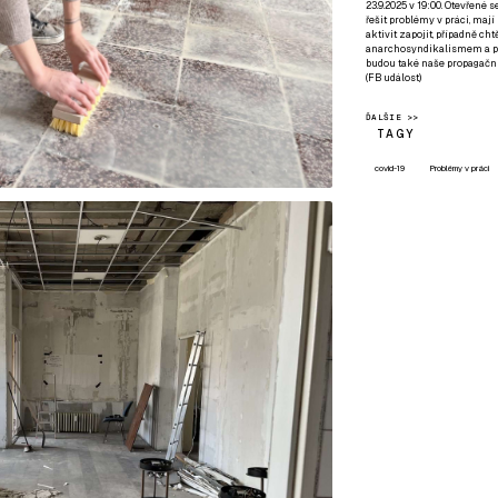
23.9.2025 v 19:00. Otevřené 
řešit problémy v práci, mají
aktivit zapojit, případně ch
anarchosyndikalismem a poz
budou také naše propagační
(
FB událost
)
ĎALŠIE >>
TAGY
covid-19
Problémy v práci