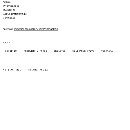
ADRESA
Priama akcia
P.O. Box 16
841 06 Bratislava 48
Slovensko
www.facebook.com/Zvaz.Priama.akcia
FACEBOOK
TAGY
COVID-19
PROBLÉMY V PRÁCI
ŠKOLSTVO
SOLIDÁRNE VÝZVY
VEGANANA
ANTI(©) 2024 -
PRIAMA AKCIA