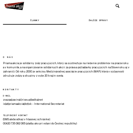
ČLÁNKY
ĎALŠIE SPRÁVY
O NÁS
Priama akcia je solidárny zväz pracujúcich, ktorý sa sústreďuje na riešenie problémov na pracovisku
a v komunite, a na organizovanie solidárnych akcií za práva a požiadavky pracujúcich na Slovensku aj v
zahraničí. Od roku 2000 je sekciou Medzinárodnej asociácie pracujúcich (MAP), ktorá v súčasnosti
združuje zväzy a skupiny z vyše 20 krajín sveta.
KONTAKTY
E-MAIL
zvazpa(zavináč)riseup(bodka)net
is(at)priamaakcia(dot)sk - International Secretariat
TELEFONICKÝ KONTAKT
(SMS alebo odkaz v hlasovej schránke):
00420 735 082 065 (platby ako pri volaní do Českej republiky)