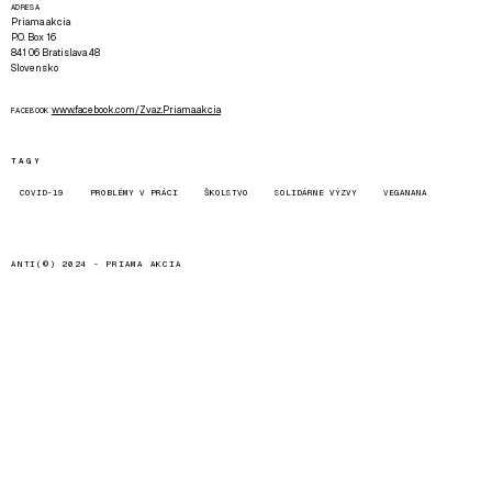
ADRESA
Priama akcia
P.O. Box 16
841 06 Bratislava 48
Slovensko
www.facebook.com/Zvaz.Priama.akcia
FACEBOOK
TAGY
COVID-19
PROBLÉMY V PRÁCI
ŠKOLSTVO
SOLIDÁRNE VÝZVY
VEGANANA
ANTI(©) 2024 -
PRIAMA AKCIA