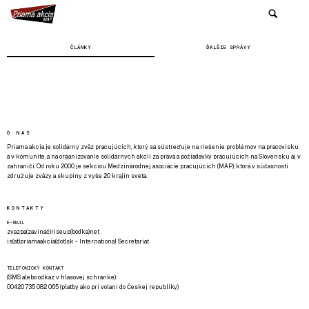
ČLÁNKY
ĎALŠIE SPRÁVY
O NÁS
Priama akcia je solidárny zväz pracujúcich, ktorý sa sústreďuje na riešenie problémov na pracovisku
a v komunite, a na organizovanie solidárnych akcií za práva a požiadavky pracujúcich na Slovensku aj v
zahraničí. Od roku 2000 je sekciou Medzinárodnej asociácie pracujúcich (MAP), ktorá v súčasnosti
združuje zväzy a skupiny z vyše 20 krajín sveta.
KONTAKTY
E-MAIL
zvazpa(zavináč)riseup(bodka)net
is(at)priamaakcia(dot)sk - International Secretariat
TELEFONICKÝ KONTAKT
(SMS alebo odkaz v hlasovej schránke):
00420 735 082 065 (platby ako pri volaní do Českej republiky)