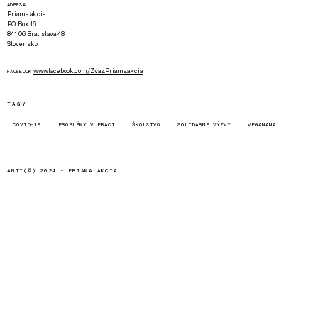
ADRESA
Priama akcia
P.O. Box 16
841 06 Bratislava 48
Slovensko
www.facebook.com/Zvaz.Priama.akcia
FACEBOOK
TAGY
COVID-19
PROBLÉMY V PRÁCI
ŠKOLSTVO
SOLIDÁRNE VÝZVY
VEGANANA
ANTI(©) 2024 -
PRIAMA AKCIA