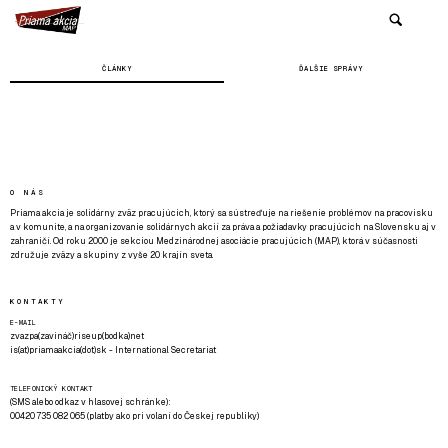
ČLÁNKY
ĎALŠIE SPRÁVY
O NÁS
Priama akcia je solidárny zväz pracujúcich, ktorý sa sústreďuje na riešenie problémov na pracovisku
a v komunite, a na organizovanie solidárnych akcií za práva a požiadavky pracujúcich na Slovensku aj v
zahraničí. Od roku 2000 je sekciou Medzinárodnej asociácie pracujúcich (MAP), ktorá v súčasnosti
združuje zväzy a skupiny z vyše 20 krajín sveta.
KONTAKTY
E-MAIL
zvazpa(zavináč)riseup(bodka)net
is(at)priamaakcia(dot)sk - International Secretariat
TELEFONICKÝ KONTAKT
(SMS alebo odkaz v hlasovej schránke):
00420 735 082 065 (platby ako pri volaní do Českej republiky)