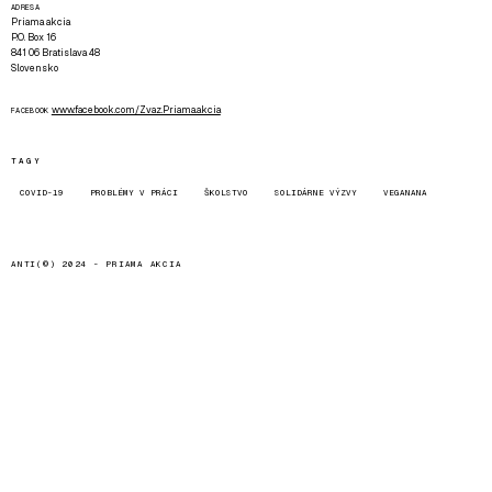
ADRESA
Priama akcia
P.O. Box 16
841 06 Bratislava 48
Slovensko
www.facebook.com/Zvaz.Priama.akcia
FACEBOOK
TAGY
COVID-19
PROBLÉMY V PRÁCI
ŠKOLSTVO
SOLIDÁRNE VÝZVY
VEGANANA
ANTI(©) 2024 -
PRIAMA AKCIA