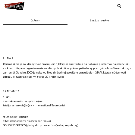
ČLÁNKY
ĎALŠIE SPRÁVY
O NÁS
Priama akcia je solidárny zväz pracujúcich, ktorý sa sústreďuje na riešenie problémov na pracovisku
a v komunite, a na organizovanie solidárnych akcií za práva a požiadavky pracujúcich na Slovensku aj v
zahraničí. Od roku 2000 je sekciou Medzinárodnej asociácie pracujúcich (MAP), ktorá v súčasnosti
združuje zväzy a skupiny z vyše 20 krajín sveta.
KONTAKTY
E-MAIL
zvazpa(zavináč)riseup(bodka)net
is(at)priamaakcia(dot)sk - International Secretariat
TELEFONICKÝ KONTAKT
(SMS alebo odkaz v hlasovej schránke):
00420 735 082 065 (platby ako pri volaní do Českej republiky)