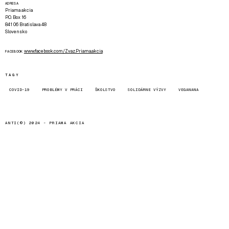
ADRESA
Priama akcia
P.O. Box 16
841 06 Bratislava 48
Slovensko
www.facebook.com/Zvaz.Priama.akcia
FACEBOOK
TAGY
COVID-19
PROBLÉMY V PRÁCI
ŠKOLSTVO
SOLIDÁRNE VÝZVY
VEGANANA
ANTI(©) 2024 -
PRIAMA AKCIA