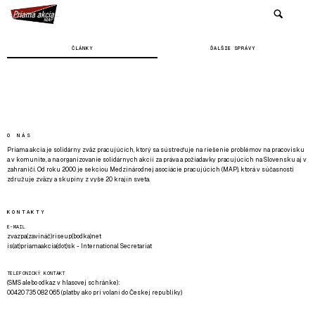
ČLÁNKY
ĎALŠIE SPRÁVY
O NÁS
Priama akcia je solidárny zväz pracujúcich, ktorý sa sústreďuje na riešenie problémov na pracovisku
a v komunite, a na organizovanie solidárnych akcií za práva a požiadavky pracujúcich na Slovensku aj v
zahraničí. Od roku 2000 je sekciou Medzinárodnej asociácie pracujúcich (MAP), ktorá v súčasnosti
združuje zväzy a skupiny z vyše 20 krajín sveta.
KONTAKTY
E-MAIL
zvazpa(zavináč)riseup(bodka)net
is(at)priamaakcia(dot)sk - International Secretariat
TELEFONICKÝ KONTAKT
(SMS alebo odkaz v hlasovej schránke):
00420 735 082 065 (platby ako pri volaní do Českej republiky)