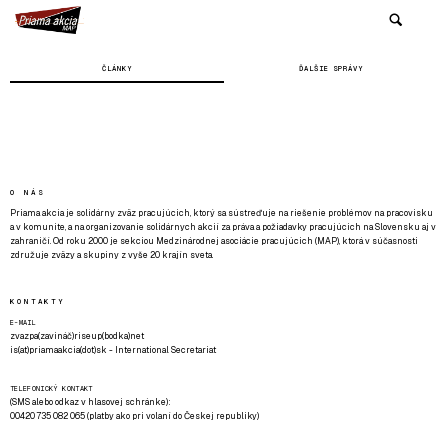
ČLÁNKY
ĎALŠIE SPRÁVY
O NÁS
Priama akcia je solidárny zväz pracujúcich, ktorý sa sústreďuje na riešenie problémov na pracovisku
a v komunite, a na organizovanie solidárnych akcií za práva a požiadavky pracujúcich na Slovensku aj v
zahraničí. Od roku 2000 je sekciou Medzinárodnej asociácie pracujúcich (MAP), ktorá v súčasnosti
združuje zväzy a skupiny z vyše 20 krajín sveta.
KONTAKTY
E-MAIL
zvazpa(zavináč)riseup(bodka)net
is(at)priamaakcia(dot)sk - International Secretariat
TELEFONICKÝ KONTAKT
(SMS alebo odkaz v hlasovej schránke):
00420 735 082 065 (platby ako pri volaní do Českej republiky)