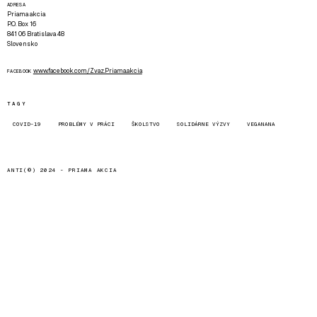
ADRESA
Priama akcia
P.O. Box 16
841 06 Bratislava 48
Slovensko
www.facebook.com/Zvaz.Priama.akcia
FACEBOOK
TAGY
COVID-19
PROBLÉMY V PRÁCI
ŠKOLSTVO
SOLIDÁRNE VÝZVY
VEGANANA
ANTI(©) 2024 -
PRIAMA AKCIA