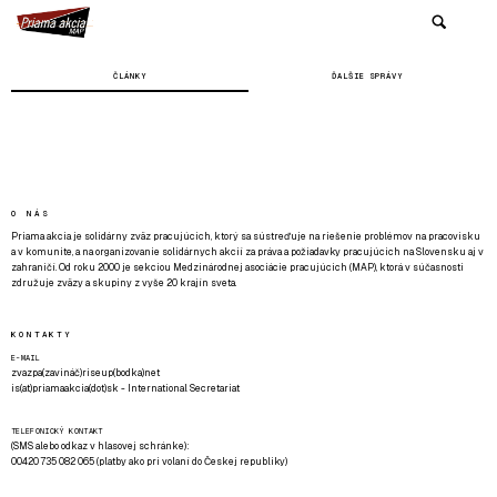
ČLÁNKY
ĎALŠIE SPRÁVY
O NÁS
Priama akcia je solidárny zväz pracujúcich, ktorý sa sústreďuje na riešenie problémov na pracovisku
a v komunite, a na organizovanie solidárnych akcií za práva a požiadavky pracujúcich na Slovensku aj v
zahraničí. Od roku 2000 je sekciou Medzinárodnej asociácie pracujúcich (MAP), ktorá v súčasnosti
združuje zväzy a skupiny z vyše 20 krajín sveta.
KONTAKTY
E-MAIL
zvazpa(zavináč)riseup(bodka)net
is(at)priamaakcia(dot)sk - International Secretariat
TELEFONICKÝ KONTAKT
(SMS alebo odkaz v hlasovej schránke):
00420 735 082 065 (platby ako pri volaní do Českej republiky)