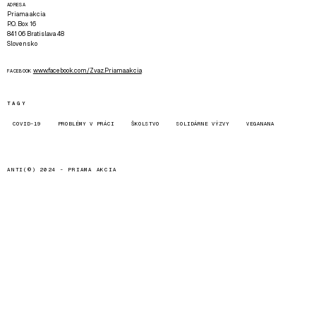
ADRESA
Priama akcia
P.O. Box 16
841 06 Bratislava 48
Slovensko
www.facebook.com/Zvaz.Priama.akcia
FACEBOOK
TAGY
COVID-19
PROBLÉMY V PRÁCI
ŠKOLSTVO
SOLIDÁRNE VÝZVY
VEGANANA
ANTI(©) 2024 -
PRIAMA AKCIA