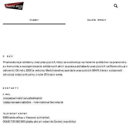
ČLÁNKY
ĎALŠIE SPRÁVY
O NÁS
Priama akcia je solidárny zväz pracujúcich, ktorý sa sústreďuje na riešenie problémov na pracovisku
a v komunite, a na organizovanie solidárnych akcií za práva a požiadavky pracujúcich na Slovensku aj v
zahraničí. Od roku 2000 je sekciou Medzinárodnej asociácie pracujúcich (MAP), ktorá v súčasnosti
združuje zväzy a skupiny z vyše 20 krajín sveta.
KONTAKTY
E-MAIL
zvazpa(zavináč)riseup(bodka)net
is(at)priamaakcia(dot)sk - International Secretariat
TELEFONICKÝ KONTAKT
(SMS alebo odkaz v hlasovej schránke):
00420 735 082 065 (platby ako pri volaní do Českej republiky)