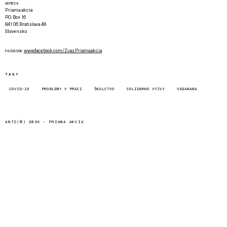
ADRESA
Priama akcia
P.O. Box 16
841 06 Bratislava 48
Slovensko
www.facebook.com/Zvaz.Priama.akcia
FACEBOOK
TAGY
COVID-19
PROBLÉMY V PRÁCI
ŠKOLSTVO
SOLIDÁRNE VÝZVY
VEGANANA
ANTI(©) 2024 -
PRIAMA AKCIA