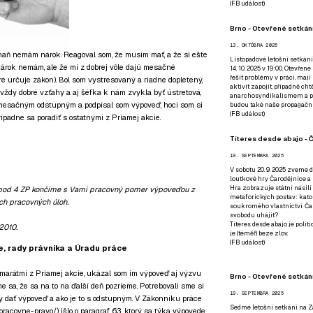
(
FB událost
)
Brno - Otevřené setkání
13. OKTÓBRA 2025
 naň nemám nárok. Reagoval som, že musím mať, a že si ešte
Listopadové letošní setkání
 nárok nemám, ale že mi z dobrej vôle dajú mesačné
14. 10. 2025 v 19:00. Otevřen
řešit problémy v práci, mají
é určuje zákon). Bol som vystresovaný a riadne dopletený,
aktivit zapojit, případně ch
 vždy dobré vzťahy a aj šéfka k nám zvykla byť ústretová,
anarchosyndikalismem a poz
nomesačným odstupným a podpísal som výpoveď, hoci som si
budou také naše propagační
(
FB událost
)
rípadne sa poradiť s ostatnými z Priamej akcie.
Títeres desde abajo - Č
19. SEPTEMBRA 2025
V sobotu 20. 9. 2025 zveme d
loutkové hry Čarodějnice a 
Hra zobrazuje státní násilí
) bod 4 ZP končíme s Vami pracovný pomer výpoveďou z
metaforických postav: katol
ch pracovných úloh.
soukromého vlastnictví. Čar
svobodu uhájit?
Títeres desde abajo je poli
.2010.
je (téměř) beze zlov.
(
FB událost
)
e, rady právnika a Úradu práce
amarátmi z Priamej akcie, ukázal som im výpoveď aj výzvu
Brno - Otevřené setkán
e sa, že sa na to na ďalší deň pozrieme. Potrebovali sme si
19. SEPTEMBRA 2025
vy dať výpoveď a ako je to s odstupným. V Zákonníku práce
Sedmé letošní setkání na Z
/pracovne-pravo/
) išlo o paragraf 63, ktorý sa týka výpovede