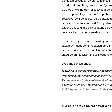
usmiala a povedala: „Vy ste sa rozhodli
dohodu, tak áno. Reagovala, že keď ja ta
000 eur. Pokojne som jej odpovedal, že d
dobrého právnika, čo ešte nič neprehral. Ž
Zopakoval som, že dobre. Keď videla, že t
nemá chuť sa so mnou súdiť. Keby však
úžasný, ako tvrdila, už by to dávno spravi
hoci mi ešte poriadne vynadala, bolo mi t
Potom som jej ešte dal podpísať aj náhr
začala vyhrážať, že mi nezaplatí plnú mz
pre istotu otvorene naznačil, že sa mô
pracujúcich. Napokon mi dvojmesačné ods
Výsledná dohoda znela:
DOHODA O SKONČENÍ PRACOVNÉH
Pracovný pomer zamestnanca v zmysle p
Zamestnancovi bude vyplatené dvojme
1. Odstupné za prvý mesiac bude vypla
2. Odstupné za druhý mesiac bude vypl
Ako sa pripraviť na rozhovor s n