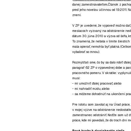
danej zamestnávateľom..Článok z pocho
pred jeho novelou účinnou od 1.9.2011. 
znení.
V ZP je uvedené, že výpoveď možno dať
mesiacoch vyzvaný na odstránenie nedos
dátum 30. júna 2010 a výzva od šéfa, k
To znamená, že nebola v limite šiestich m
mala opierať, nemohla byť platná. (Celko
vybabrať so mnou).
Rozmýšľali sme, čo by sa dalo robiť ďale
paragraf 62 ZP o výpovednej dobe a par
pracovného pomeru. V skratke: vyplynulo
musí:
- mi umožniť ďalej pracovať, alebo
- mi nahradiť mzdu, alebo
- sa môžeme dohodnúť na ukončení pra
Pre istotu som zavolal aj na Úrad práce,
v mojej výzve na odstránenie nedostat
zamestnanec odstrániť. Keďže som už dva
práce, kde mi povedali, že do troch dní 
Prvé kroky k dosiahnutiu cieľa