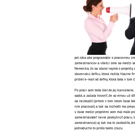
pol roka ako programátor s pracovnou zm
zamestnancov a všetci sme sa medzi seb
Nemecka, čo sa staral najmä o projekty,
slovenskú šéfku, ktorá riešila hlavne fi
prišiel e-mail od šéfky, ktorá bola v tom
Po práci som teda šiel do jej kancelárie,
sadol, a začala hovoriť, že so mnou už dl
sa nezlepšil (pritom v tom istom čase bo
ním pracoval), a tak sa rozhodli ma prep
v čase medzi projektmi som mal málo prá
zamestnávateľ nevie poskytnúť prácu, t
zamestnanca), aj tak ma to zaskočilo, 
jednoducho to prišlo takto zrazu.