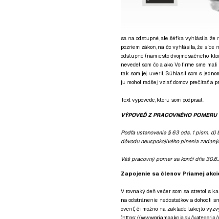
sa na odstupné, ale šéfka vyhlásila, že
pozriem zákon, na čo vyhlásila, že síce
odstupné (namiesto dvojmesačného, ktor
nevedel som čo a ako. Vo firme sme mali
tak som jej uveril. Súhlasil som s jed
ju mohol radšej vziať domov, prečítať a p
Text výpovede, ktorú som podpísal:
VÝPOVEĎ Z PRACOVNÉHO POMERU
Podľa ustanovenia § 63 ods. 1 písm. d
dôvodu neuspokojivého plnenia zadaný
Váš pracovný pomer sa končí dňa 30.6
Zapojenie sa členov Priamej akci
V rovnaký deň večer som sa stretol s k
na odstránenie nedostatkov a dohodli sm
overiť, či možno na základe takejto výz
(
https://www.priamaakcia.sk/kategoria