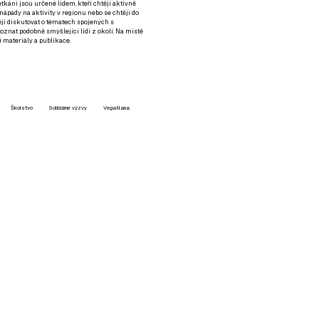
setkání jsou určené lidem, kteří chtějí aktivně
 nápady na aktivity v regionu nebo se chtějí do
tějí diskutovat o tématech spojených s
nat podobně smýšlející lidi z okolí. Na místě
 materiály a publikace.
Školstvo
Solidárne výzvy
VegaNana