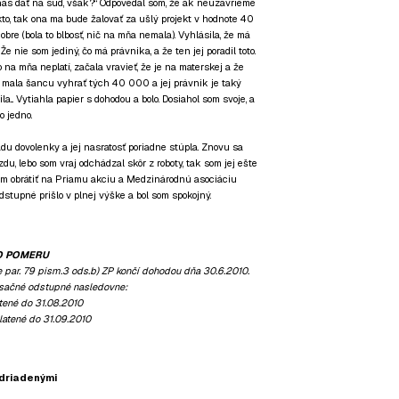
 nás dať na súd, však?“ Odpovedal som, že ak neuzavrieme
kto, tak ona ma bude žalovať za ušlý projekt v hodnote 40
obre (bola to blbosť, nič na mňa nemala). Vyhlásila, že má
e nie som jediný, čo má právnika, a že ten jej poradil toto.
o na mňa neplatí, začala vravieť, že je na materskej a že
 mala šancu vyhrať tých 40 000 a jej právnik je taký
la... Vytiahla papier s dohodou a bolo. Dosiahol som svoje, a
o jedno.
adu dovolenky a jej nasratosť poriadne stúpla. Znovu sa
du, lebo som vraj odchádzal skôr z roboty, tak som jej ešte
žem obrátiť na Priamu akciu a Medzinárodnú asociáciu
tupné prišlo v plnej výške a bol som spokojný.
O POMERU
ar. 79 pism.3 ods.b) ZP končí dohodou dňa 30.6.2010.
sačné odstupné nasledovne:
tené do 31.08.2010
atené do 31.09.2010
adriadenými