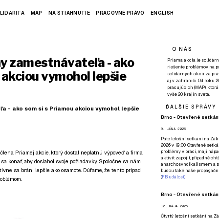
LIDARITA
MAP
NA STIAHNUTIE
PRACOVNÉ PRÁVO
ENGLISH
O NÁS
y zamestnávateľa - ako
Priama akcia je solidárn
riešenie problémov na p
 akciou vymohol lepšie
solidárnych akcií za pr
aj v zahraničí. Od roku 
pracujúcich (MAP), ktor
vyše 20 krajín sveta.
ĎALŠIE SPRÁVY
a - ako som si s Priamou akciou vymohol lepšie
Brno - Otevřené setkání
9. JÚNA 2026
Páté
letošní setkání na Zákl
2026 v 19:00. Otevřené setká
problémy v práci, mají nápad
lena Priamej akcie, ktorý dostal neplatnú výpoveď a firma
aktivit zapojit, případně ch
 sa konať, aby dosiahol svoje požiadavky. Spoločne sa nám
anarchosyndikalismem a poz
ektívne sa bráni lepšie ako osamote. Dúfame, že tento prípad
budou také naše propagační
(
FB událost
)
roblémom.
Brno - Otevřené setkání
12. MÁJA 2026
Čtvrtý
letošní setkání na Zák