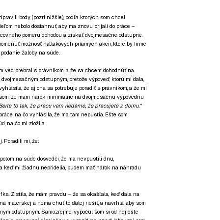
ravili body (pozri nižšie), podľa ktorých som chcel
ieľom nebolo dosiahnuť, aby ma znovu prijali do práce –
acovného pomeru dohodou a získať dvojmesačné odstupné.
pomenúť možnosť nátlakových priamych akcií, ktoré by firme
j podanie žaloby na súde.
om vec prebral s právnikom, a že sa chcem dohodnúť na
dvojmesačným odstupným, pretože výpoveď, ktorú mi dala,
yhlásila, že aj ona sa potrebuje poradiť s právnikom, a že mi
l som, že mám nárok minimálne na dvojmesačnú výpovednú
Berte to tak, že prácu vám nedáme, že pracujete z domu.“
o práce, na čo vyhlásila, že ma tam nepustia. Ešte som
, na čo mi zložila.
. Poradili mi, že:
 potom na súde dosvedčí, že ma nevpustili dnu,
, a keď mi žiadnu nepridelia, budem mať nárok na náhradu
fka. Zistila, že mám pravdu – že sa okašľala, keď dala na
na materskej a nemá chuť to ďalej riešiť, a navrhla, aby som
aným odstupným. Samozrejme, vypočul som si od nej ešte