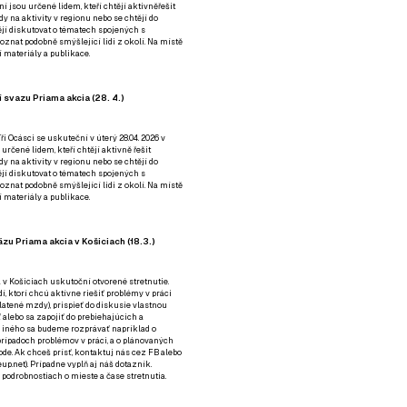
ní jsou určené lidem, kteří chtějí aktivněřešit
y na aktivity v regionu nebo se chtějí do
tějí diskutovat o tématech spojených s
nat podobně smýšlející lidi z okolí. Na místě
 materiály a publikace.
 svazu Priama akcia (28. 4.)
i Ocásci se uskuteční v úterý 28.04. 2026 v
 určené lidem, kteří chtějí aktivně řešit
y na aktivity v regionu nebo se chtějí do
tějí diskutovat o tématech spojených s
nat podobně smýšlející lidi z okolí. Na místě
 materiály a publikace.
zu Priama akcia v Košiciach (18.3.)
a v Košiciach uskutoční otvorené stretnutie.
í, ktorí chcú aktívne riešiť problémy v práci
platené mzdy), prispieť do diskusie vlastnou
alebo sa zapojiť do prebiehajúcich a
 iného sa budeme rozprávať napríklad o
rípadoch problémov v práci, a o plánovaných
de. Ak chceš prísť, kontaktuj nás cez
FB
alebo
up.net). Prípadne
vyplň aj náš dotazník
.
odrobnostiach o mieste a čase stretnutia.