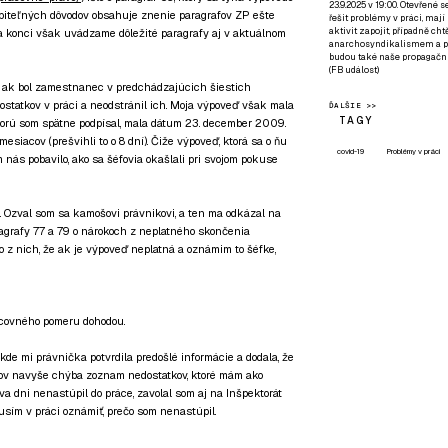
23.9.2025 v 19:00. Otevřené 
piteľných dôvodov obsahuje znenie paragrafov ZP ešte
řešit problémy v práci, mají
aktivit zapojit, případně ch
Na konci však uvádzame dôležité paragrafy aj v aktuálnom
anarchosyndikalismem a poz
budou také naše propagační
(
FB událost
)
, ak bol zamestnanec v predchádzajúcich šiestich
tatkov v práci a neodstránil ich. Moja výpoveď však mala
ĎALŠIE >>
TAGY
torú som spätne podpísal, mala dátum 23. december 2009.
esiacov (prešvihli to o 8 dní). Čiže výpoveď, ktorá sa o ňu
covid-19
Problémy v práci
m nás pobavilo, ako sa šéfovia okašlali pri svojom pokuse
j. Ozval som sa kamošovi právnikovi, a ten ma odkázal na
agrafy 77 a 79 o nárokoch z neplatného skončenia
 z nich, že ak je výpoveď neplatná a oznámim to šéfke,
covného pomeru dohodou.
 kde mi právnička potvrdila predošlé informácie a dodala, že
kov navyše chýba zoznam nedostatkov, ktoré mám ako
 dni nenastúpil do práce, zavolal som aj na Inšpektorát
musím v práci oznámiť, prečo som nenastúpil.