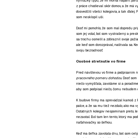
vyhrážky typu, že mi mohla napariť poru
z práce chodieval skôr domov, a že má vy
dosvedčili všetci kolegovia, a tak ďalej.
som nesklopil uši.
Dosť mi pomohlo, že som mal dopredu pri
som jej volal, bol som vystrašený a presk
sa trochu osmelil a zdôraznil svoje pož
ale keď som dorozprával, naštvala sa. Ke
svoju bezradnosť.
Osobné stretnutie vo firme
Pred návštevou vo firme a podpísaním no
pracovného pomeru dohodou
. Dosť som
niečo vymýšľala, zavoláme si a poradíme
aby som podpísal niečo, čomu nebudem 
K budove firmy ma sprevádzal kamoš z PA
palce, a že sa mu tiež nezdalo, ako ma vy
Ostatných kolegov nespomínam preto, leb
nezastal. Bol tam len tento, ktorý ma po
naťahovačky so šéfkou.
Keď ma šéfka zavolala dnu, bol som celý