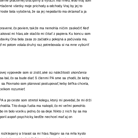
šenie pracovnej disciplíny a vyraziť ma hneď, lebo vraj som
tlačené všetky moje príchody a odchody. Vraj by jej to
 Proste bola vytočená, že sa jej nepodarilo ma oklamať a ja
pravené, čo poviem, takže ma nemohla ničím zaskočiť. Keď
akoval mi hlas, ale stačilo mi čítať z papiera. Ku koncu som
iadavky. Ona bola zasa zo začiatku pokojná a počúvala ma,
ď mi potom volala druhý raz, potrebovala si na mne vybúriť
vej výpovede som si zistil, aké sú náležitosti
skončenia
 sa bál, čo sa bude diať. S členmi PA sme sa zhodli, že keby
 sa. Rovnako som plánoval postupovať, keby šéfka chcela,
celkom rozumieť.
 a po ceste som stretol kolegu, ktorý mi povedal, že mi drží
hodila. Títo dvaja ľudia ma nakopli, čo mi veľmi pomohlo.
o im bolo vcelku jedno, čo sa deje. Nikto z nich by sa ma
dporil aspoň psychicky, keďže nechcel mať aj on
 rozklepaný a triasol sa mi hlas. Najprv sa na mňa kyslo