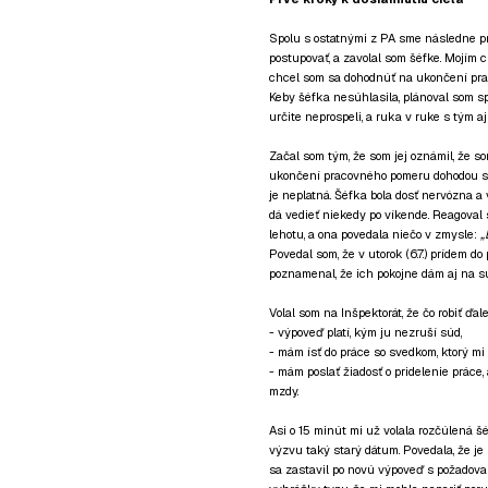
Spolu s ostatnými z PA sme následne prip
postupovať, a zavolal som šéfke. Mojím c
chcel som sa dohodnúť na ukončení pr
Keby šéfka nesúhlasila, plánoval som s
určite neprospeli, a ruka v ruke s tým a
Začal som tým, že som jej oznámil, že s
ukončení pracovného pomeru dohodou s 
je neplatná. Šéfka bola dosť nervózna a v
dá vedieť niekedy po víkende. Reagova
lehotu, a ona povedala niečo v zmysle:
„
Povedal som, že v utorok (6.7.) prídem d
poznamenal, že ich pokojne dám aj na súd
Volal som na Inšpektorát, že čo robiť ďalej
- výpoveď platí, kým ju nezruší súd,
- mám ísť do práce so svedkom, ktorý mi
- mám poslať žiadosť o pridelenie práce
mzdy.
Asi o 15 minút mi už volala rozčúlená šé
výzvu taký starý dátum. Povedala, že je 
sa zastavil po novú výpoveď s požadov