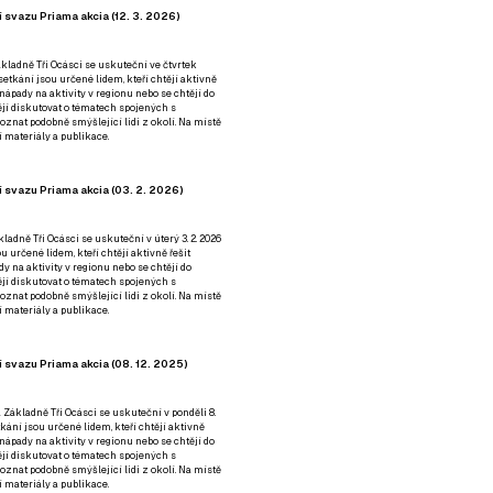
 svazu Priama akcia (12. 3. 2026)
kladně Tři Ocásci se uskuteční ve čtvrtek
é setkání jsou určené lidem, kteří chtějí aktivně
 nápady na aktivity v regionu nebo se chtějí do
tějí diskutovat o tématech spojených s
nat podobně smýšlející lidi z okolí. Na místě
 materiály a publikace.
 svazu Priama akcia (03. 2. 2026)
ladně Tři Ocásci se uskuteční v úterý 3. 2. 2026
ou určené lidem, kteří chtějí aktivně řešit
y na aktivity v regionu nebo se chtějí do
tějí diskutovat o tématech spojených s
nat podobně smýšlející lidi z okolí. Na místě
 materiály a publikace.
 svazu Priama akcia (08. 12. 2025)
 Základně Tři Ocásci se uskuteční v ponděli 8.
etkání jsou určené lidem, kteří chtějí aktivně
 nápady na aktivity v regionu nebo se chtějí do
tějí diskutovat o tématech spojených s
nat podobně smýšlející lidi z okolí. Na místě
 materiály a publikace.