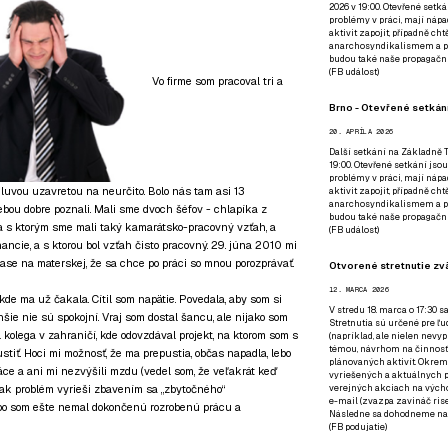
2026 v 19:00. Otevřené setká
problémy v práci, mají nápad
aktivit zapojit, případně ch
anarchosyndikalismem a poz
budou také naše propagační
(
FB událost
)
Vo firme som pracoval tri a
Brno - Otevřené setkání
20. APRÍLA 2026
Další setkání na Základně Tř
19:00. Otevřené setkání jsou
problémy v práci, mají nápad
luvou uzavretou na neurčito. Bolo nás tam asi 13
aktivit zapojit, případně ch
anarchosyndikalismem a poz
ou dobre poznali. Mali sme dvoch šéfov - chlapíka z
budou také naše propagační
 a s ktorým sme mali taký kamarátsko-pracovný vzťah, a
(
FB událost
)
nancie, a s ktorou bol vzťah čisto pracovný. 29. júna 2010 mi
 čase na materskej, že sa chce po práci so mnou porozprávať.
Otvorené stretnutie zvä
12. MARCA 2026
 kde ma už čakala. Cítil som napätie. Povedala, aby som si
V stredu 18. marca o 17:30 s
hšie nie sú spokojní. Vraj som dostal šancu, ale nijako som
Stretnutia sú určené pre ľud
l kolega v zahraničí, kde odovzdával projekt, na ktorom som s
(napríklad, ale nielen nevy
témou, návrhom na činnosť 
ustiť. Hoci mi možnosť, že ma prepustia, občas napadla, lebo
plánovaných aktivít. Okrem
ce a ani mi nezvýšili mzdu (vedel som, že veľakrát keď
vyriešených a aktuálnych p
ak problém vyrieši zbavením sa „zbytočného“
verejných akciach na výcho
e-mail (zvazpa zavináč rise
lebo som ešte nemal dokončenú rozrobenú prácu a
Následne sa dohodneme na p
(
FB podujatie
)