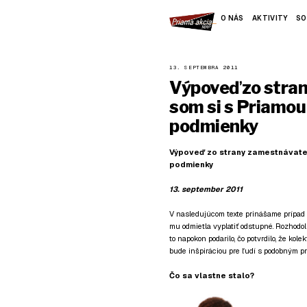
O NÁS
AKTIVITY
SO
13. SEPTEMBRA 2011
Výpoveď zo stran
som si s Priamou
podmienky
Výpoveď zo strany zamestnávateľ
podmienky
13. september 2011
V nasledujúcom texte prinášame prípad č
mu odmietla vyplatiť odstupné. Rozhodol
to napokon podarilo, čo potvrdilo, že kol
bude inšpiráciou pre ľudí s podobným p
Čo sa vlastne stalo?