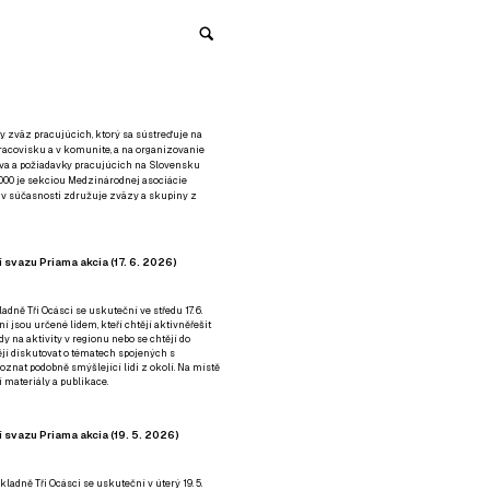
y zväz pracujúcich, ktorý sa sústreďuje na
racovisku a v komunite, a na organizovanie
áva a požiadavky pracujúcich na Slovensku
2000 je sekciou Medzinárodnej asociácie
á v súčasnosti združuje zväzy a skupiny z
 svazu Priama akcia (17. 6. 2026)
adně Tři Ocásci se uskuteční ve středu 17. 6.
ní jsou určené lidem, kteří chtějí aktivněřešit
y na aktivity v regionu nebo se chtějí do
tějí diskutovat o tématech spojených s
nat podobně smýšlející lidi z okolí. Na místě
 materiály a publikace.
 svazu Priama akcia (19. 5. 2026)
ladně Tři Ocásci se uskuteční v úterý 19. 5.