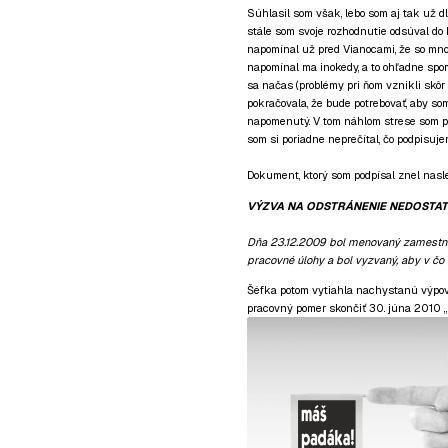
Súhlasil som však, lebo som aj tak už dl
stále som svoje rozhodnutie odsúval do 
napomínal už pred Vianocami, že so mno
napomínal ma inokedy, a to ohľadne spom
sa načas (problémy pri ňom vznikli skô
pokračovala, že bude potrebovať, aby som
napomenutý. V tom náhlom strese som pap
som si poriadne neprečítal, čo podpisuje
Dokument, ktorý som podpísal znel nasl
VÝZVA NA ODSTRÁNENIE NEDOSTA
Dňa 23.12.2009 bol menovaný zamestna
pracovné úlohy a bol vyzvaný, aby v čo
Šéfka potom vytiahla nachystanú výpove
pracovný pomer skončiť 30. júna 2010 