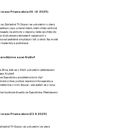
 svazu Priama akcia (10. 14. 2025)
 na Základně Tři Ocásci se uskuteční v úterý
é setkání jsou určené lidem, kteří chtějí aktivně
 nápady na aktivity v regionu nebo se chtějí do
tějí diskutovat o tématech spojených s
nat podobně smýšlející lidi z okolí. Na místě
 materiály a publikace.
arodějnice a pan Kryštof
o Brna, kde se v Sibiři uskuteční představení
pan Kryštof.
 ve Španělsku prostřednictvím čtyř
ické církve, justice, represivního aparátu a
odějnice s nimi bojuje – ale podaří se jí svou
tické loutkové divadlo ze Španělska. Představení
í svazu Priama akcia (23.9.2025)
ákladně Tři Ocásci se uskuteční ve uterý