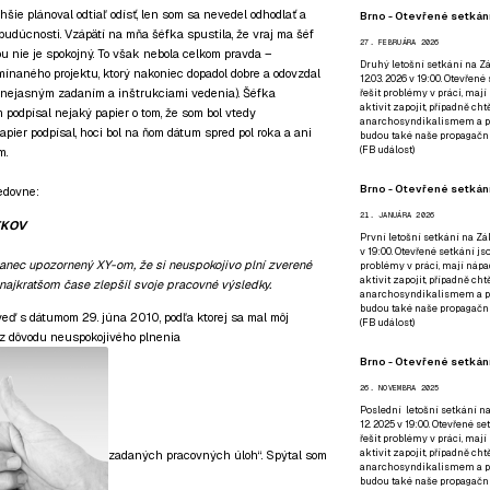
hšie plánoval odtiaľ odísť, len som sa nevedel odhodlať a
Brno - Otevřené setkání
budúcnosti. Vzápätí na mňa šéfka spustila, že vraj ma šéf
27. FEBRUÁRA 2026
u nie je spokojný. To však nebola celkom pravda –
Druhý letošní setkání na Zá
ínaného projektu, ktorý nakoniec dopadol dobre a odovzdal
12.03. 2026 v 19:00. Otevřen
r nejasným zadaním a inštrukciami vedenia). Šéfka
řešit problémy v práci, mají
aktivit zapojit, případně ch
 podpísal nejaký papier o tom, že som bol vtedy
anarchosyndikalismem a poz
ier podpísal, hoci bol na ňom dátum spred pol roka a ani
budou také naše propagační
(
FB událost
)
m.
Brno - Otevřené setkání
edovne:
21. JANUÁRA 2026
TKOV
První letošní setkání na Zák
v 19:00. Otevřené setkání js
nec upozornený XY-om, že si neuspokojivo plní zverené
problémy v práci, mají nápad
aktivit zapojit, případně ch
 najkratšom čase zlepšil svoje pracovné výsledky.
anarchosyndikalismem a poz
budou také naše propagační
ď s dátumom 29. júna 2010, podľa ktorej sa mal môj
(
FB událost
)
„z dôvodu neuspokojivého plnenia
Brno - Otevřené setkání
26. NOVEMBRA 2025
Poslední letošní setkání na
12. 2025 v 19:00. Otevřené s
řešit problémy v práci, mají
aktivit zapojit, případně ch
zadaných pracovných úloh“. Spýtal som
anarchosyndikalismem a poz
budou také naše propagační