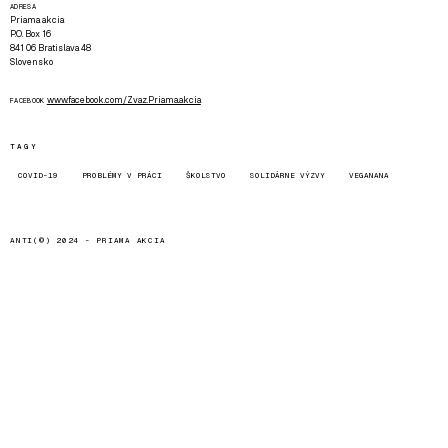
ADRESA
Priama akcia
P.O. Box 16
841 06 Bratislava 48
Slovensko
www.facebook.com/Zvaz.Priama.akcia
FACEBOOK
TAGY
COVID-19
PROBLÉMY V PRÁCI
ŠKOLSTVO
SOLIDÁRNE VÝZVY
VEGANANA
ANTI(©) 2024 -
PRIAMA AKCIA