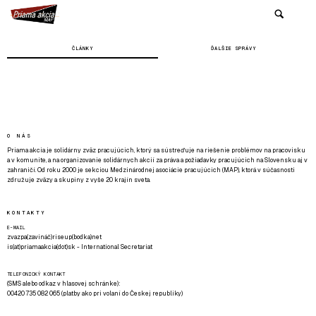
ČLÁNKY
ĎALŠIE SPRÁVY
O NÁS
Priama akcia je solidárny zväz pracujúcich, ktorý sa sústreďuje na riešenie problémov na pracovisku
a v komunite, a na organizovanie solidárnych akcií za práva a požiadavky pracujúcich na Slovensku aj v
zahraničí. Od roku 2000 je sekciou Medzinárodnej asociácie pracujúcich (MAP), ktorá v súčasnosti
združuje zväzy a skupiny z vyše 20 krajín sveta.
KONTAKTY
E-MAIL
zvazpa(zavináč)riseup(bodka)net
is(at)priamaakcia(dot)sk - International Secretariat
TELEFONICKÝ KONTAKT
(SMS alebo odkaz v hlasovej schránke):
00420 735 082 065 (platby ako pri volaní do Českej republiky)