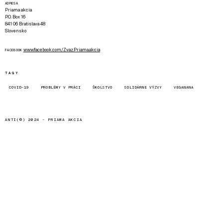
ADRESA
Priama akcia
P.O. Box 16
841 06 Bratislava 48
Slovensko
www.facebook.com/Zvaz.Priama.akcia
FACEBOOK
TAGY
COVID-19
PROBLÉMY V PRÁCI
ŠKOLSTVO
SOLIDÁRNE VÝZVY
VEGANANA
ANTI(©) 2024 -
PRIAMA AKCIA