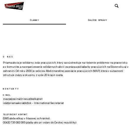
ČLÁNKY
ĎALŠIE SPRÁVY
O NÁS
Priama akcia je solidárny zväz pracujúcich, ktorý sa sústreďuje na riešenie problémov na pracovisku
a v komunite, a na organizovanie solidárnych akcií za práva a požiadavky pracujúcich na Slovensku aj v
zahraničí. Od roku 2000 je sekciou Medzinárodnej asociácie pracujúcich (MAP), ktorá v súčasnosti
združuje zväzy a skupiny z vyše 20 krajín sveta.
KONTAKTY
E-MAIL
zvazpa(zavináč)riseup(bodka)net
is(at)priamaakcia(dot)sk - International Secretariat
TELEFONICKÝ KONTAKT
(SMS alebo odkaz v hlasovej schránke):
00420 735 082 065 (platby ako pri volaní do Českej republiky)