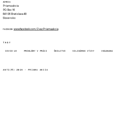
ADRESA
Priama akcia
P.O. Box 16
841 06 Bratislava 48
Slovensko
www.facebook.com/Zvaz.Priama.akcia
FACEBOOK
TAGY
COVID-19
PROBLÉMY V PRÁCI
ŠKOLSTVO
SOLIDÁRNE VÝZVY
VEGANANA
ANTI(©) 2024 -
PRIAMA AKCIA