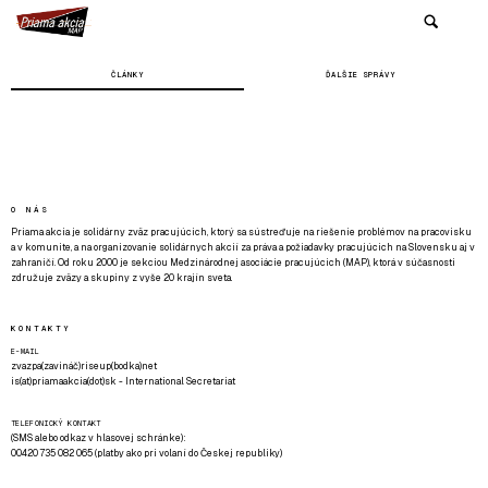
ČLÁNKY
ĎALŠIE SPRÁVY
O NÁS
Priama akcia je solidárny zväz pracujúcich, ktorý sa sústreďuje na riešenie problémov na pracovisku
a v komunite, a na organizovanie solidárnych akcií za práva a požiadavky pracujúcich na Slovensku aj v
zahraničí. Od roku 2000 je sekciou Medzinárodnej asociácie pracujúcich (MAP), ktorá v súčasnosti
združuje zväzy a skupiny z vyše 20 krajín sveta.
KONTAKTY
E-MAIL
zvazpa(zavináč)riseup(bodka)net
is(at)priamaakcia(dot)sk - International Secretariat
TELEFONICKÝ KONTAKT
(SMS alebo odkaz v hlasovej schránke):
00420 735 082 065 (platby ako pri volaní do Českej republiky)