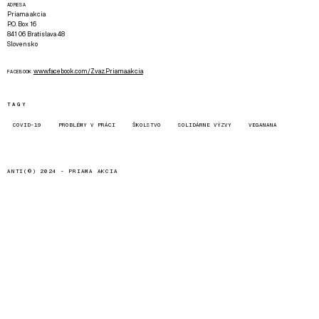
ADRESA
Priama akcia
P.O. Box 16
841 06 Bratislava 48
Slovensko
www.facebook.com/Zvaz.Priama.akcia
FACEBOOK
TAGY
COVID-19
PROBLÉMY V PRÁCI
ŠKOLSTVO
SOLIDÁRNE VÝZVY
VEGANANA
ANTI(©) 2024 -
PRIAMA AKCIA