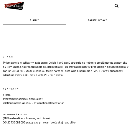
ČLÁNKY
ĎALŠIE SPRÁVY
O NÁS
Priama akcia je solidárny zväz pracujúcich, ktorý sa sústreďuje na riešenie problémov na pracovisku
a v komunite, a na organizovanie solidárnych akcií za práva a požiadavky pracujúcich na Slovensku aj v
zahraničí. Od roku 2000 je sekciou Medzinárodnej asociácie pracujúcich (MAP), ktorá v súčasnosti
združuje zväzy a skupiny z vyše 20 krajín sveta.
KONTAKTY
E-MAIL
zvazpa(zavináč)riseup(bodka)net
is(at)priamaakcia(dot)sk - International Secretariat
TELEFONICKÝ KONTAKT
(SMS alebo odkaz v hlasovej schránke):
00420 735 082 065 (platby ako pri volaní do Českej republiky)