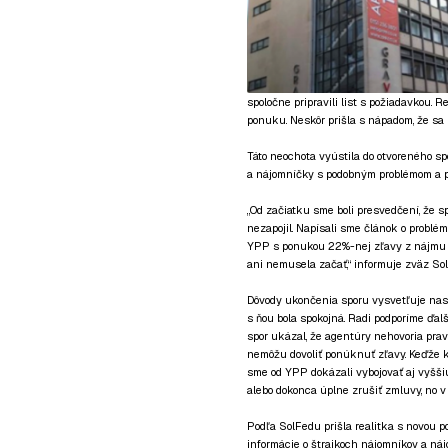
spoločne pripravili list s požiadavkou. 
ponuku. Neskôr prišla s nápadom, že sa
Táto neochota vyústila do otvoreného sp
a nájomníčky s podobným problémom a po
„Od začiatku sme boli presvedčení, že sp
nezapojil. Napísali sme článok o problé
YPP s ponukou 22%-nej zľavy z nájmu (r
ani nemusela začať,“ informuje zväz Sol
Dôvody ukončenia sporu vysvetľuje nasl
s ňou bola spokojná. Radi podporíme ďal
spor ukázal, že agentúry nehovoria pravd
nemôžu dovoliť ponúknuť zľavy. Keďže k
sme od YPP dokázali vybojovať aj vyšši
alebo dokonca úplne zrušiť zmluvy, no v 
Podľa SolFedu prišla realitka s novou p
informácie o štrajkoch nájomníkov a náj