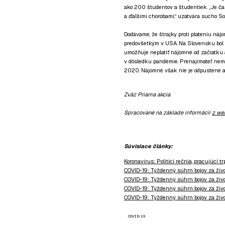
ako 200 študentov a študentiek. „Je ča
a ďalšími chorobami,“ uzatvára sucho So
Dodávame, že štrajky proti plateniu ná
predovšetkým v USA. Na Slovensku bol p
umožňuje neplatiť nájomné od začiatku a
v dôsledku pandémie. Prenajímateľ ne
2020. Nájomné však nie je odpustené a 
Zväz Priama akcia
Spracované na základe informácií
z we
Súvisiace články:
Koronavírus: Politici rečnia, pracujúci
COVID-19: Týždenný súhrn bojov za život,
COVID-19: Týždenný súhrn bojov za život, 
COVID-19: Týždenný súhrn bojov za život,
COVID-19: Týždenný súhrn bojov za život,
COVID-19