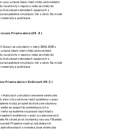
ní jsou určené lidem, kteří chtějí aktivněřešit
y na aktivity v regionu nebo se chtějí do
tějí diskutovat o tématech spojených s
nat podobně smýšlející lidi z okolí. Na místě
 materiály a publikace.
 svazu Priama akcia (28. 4.)
i Ocásci se uskuteční v úterý 28.04. 2026 v
 určené lidem, kteří chtějí aktivně řešit
y na aktivity v regionu nebo se chtějí do
tějí diskutovat o tématech spojených s
nat podobně smýšlející lidi z okolí. Na místě
 materiály a publikace.
zu Priama akcia v Košiciach (18.3.)
a v Košiciach uskutoční otvorené stretnutie.
í, ktorí chcú aktívne riešiť problémy v práci
platené mzdy), prispieť do diskusie vlastnou
alebo sa zapojiť do prebiehajúcich a
 iného sa budeme rozprávať napríklad o
rípadoch problémov v práci, a o plánovaných
de. Ak chceš prísť, kontaktuj nás cez
FB
alebo
up.net). Prípadne
vyplň aj náš dotazník
.
odrobnostiach o mieste a čase stretnutia.