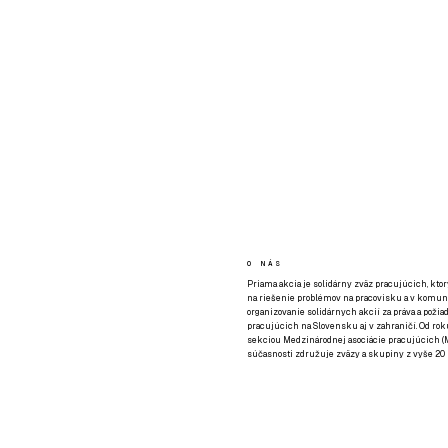
O NÁS
Priama akcia je solidárny zväz pracujúcich, kto
na riešenie problémov na pracovisku a v komuni
organizovanie solidárnych akcií za práva a požia
pracujúcich na Slovensku aj v zahraničí. Od rok
sekciou Medzinárodnej asociácie pracujúcich (M
súčasnosti združuje zväzy a skupiny z vyše 20 k