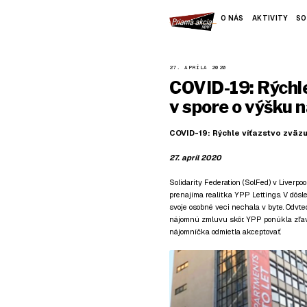
O NÁS
AKTIVITY
SO
27. APRÍLA 2020
COVID-19: Rýchle
v spore o výšku
COVID-19: Rýchle víťazstvo zväz
27. apríl 2020
Solidarity Federation (SolFed) v Liverp
prenajíma realitka YPP Lettings. V dôsl
svoje osobné veci nechala v byte. Odv
nájomnú zmluvu skôr. YPP ponúkla zľavu
nájomníčka odmietla akceptovať.