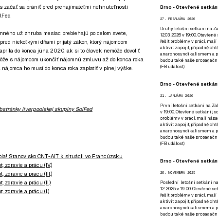
s začať sa brániť pred prenajímateľmi nehnuteľností
Brno - Otevřené setkání
lFed.
27. FEBRUÁRA 2026
Druhý letošní setkání na Zá
jomného už zhruba mesiac prebiehajú po celom svete,
12.03. 2026 v 19:00. Otevřen
red niekoľkými dňami prijatý zákon, ktorý nájomcom
řešit problémy v práci, mají
aktivit zapojit, případně ch
príla do konca júna 2020, ak si to človek nemôže dovoliť
anarchosyndikalismem a poz
môže s nájomcom ukončiť nájomnú zmluvu až do konca roka
budou také naše propagační
(
FB událost
)
nájomca ho musí do konca roka zaplatiť v plnej výške.
Brno - Otevřené setkání
21. JANUÁRA 2026
První letošní setkání na Zák
bstránky liverpoolskej skupiny SolFed
v 19:00. Otevřené setkání js
problémy v práci, mají nápad
aktivit zapojit, případně ch
anarchosyndikalismem a poz
budou také naše propagační
(
FB událost
)
 trpia! Stanovisko CNT-AIT k situácii vo Francúzsku
Brno - Otevřené setkání
 zdravie a prácu (IV.)
26. NOVEMBRA 2025
zdravie a prácu (III.)
 zdravie a prácu (II.)
Poslední letošní setkání na
12. 2025 v 19:00. Otevřené s
 zdravie a prácu (I.)
řešit problémy v práci, mají
aktivit zapojit, případně ch
anarchosyndikalismem a poz
budou také naše propagační