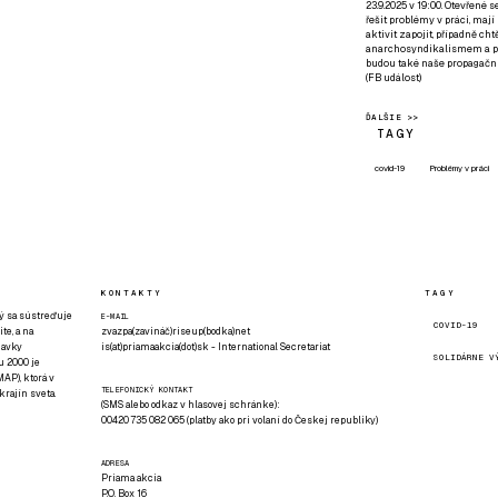
23.9.2025 v 19:00. Otevřené 
řešit problémy v práci, mají
aktivit zapojit, případně ch
anarchosyndikalismem a poz
budou také naše propagační
(
FB událost
)
ĎALŠIE >>
TAGY
covid-19
Problémy v práci
KONTAKTY
TAGY
rý sa sústreďuje
E-MAIL
COVID-19
te, a na
zvazpa(zavináč)riseup(bodka)net
davky
is(at)priamaakcia(dot)sk - International Secretariat
SOLIDÁRNE V
u 2000 je
AP), ktorá v
TELEFONICKÝ KONTAKT
rajín sveta.
(SMS alebo odkaz v hlasovej schránke):
00420 735 082 065 (platby ako pri volaní do Českej republiky)
ADRESA
Priama akcia
P.O. Box 16