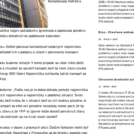
Kontaktovala SolFed a
2026 v 19:00. Otevřené setká
problémy v práci, mají nápad
aktivit zapojit, případně ch
anarchosyndikalismem a poz
budou také naše propagační
(
FB událost
)
Realitka najprv požiadavku ignorovala a opakovala pôvodnú
Brno - Otevřené setkání
 môžu dohodnúť na splátkovom kalendári.
20. APRÍLA 2026
Další setkání na Základně Tř
oru. Solfed plánoval kontaktovať ostatných nájomníkov
19:00. Otevřené setkání jsou
žiadať ich o podporu a účasť v plánovanej kampani.
problémy v práci, mají nápad
aktivit zapojit, případně ch
anarchosyndikalismem a poz
olu budeme silnejší. V tomto prípade sa však nikto ďalší
budou také naše propagační
me a chystali sa spustiť kampaň, keď sa vtom zrazu ozvala
(
FB událost
)
esp. 660 libier). Nájomníčka súhlasila, takže kampaň sa
Fed.
Otvorené stretnutie zvä
12. MARCA 2026
edovne: „Podľa nás je to dobrá dohoda, pretože nájomníčka
V stredu 18. marca o 17:30 s
ších nájomníkov a nájomníčky v podobnej situácii. Tento
Stretnutia sú určené pre ľud
u, keď tvrdia, že v situácii, keď sú ich budovy prázdne, si
(napríklad, ale nielen nevy
témou, návrhom na činnosť 
ampaň sa ešte ani poriadne nezačala, máme pocit, že by
plánovaných aktivít. Okrem
u zľavu a že YPP si zjavne môže dovoliť ponúknuť zľavy
vyriešených a aktuálnych p
verejných akciach na výcho
skutočnosti sa na kríze snaží zarobiť.“
e-mail (zvazpa zavináč rise
Následne sa dohodneme na p
onukou v obave z priamych akcií. Ďalším faktorom mohli byť
(
FB podujatie
)
omníčok. Napríklad v Plymouthe sa do štrajku zapojilo viac