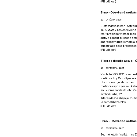
(
FB událost
)
Brno - Otevřené setkání
13. OKTÓBRA 2025
Listopadové letošní setkání
14. 10. 2025 v 19:00. Otevřen
řešit problémy v práci, mají
aktivit zapojit, případně ch
anarchosyndikalismem a poz
budou také naše propagační
(
FB událost
)
Títeres desde abajo - Č
19. SEPTEMBRA 2025
V sobotu 20. 9. 2025 zveme d
loutkové hry Čarodějnice a 
Hra zobrazuje státní násilí
metaforických postav: katol
soukromého vlastnictví. Čar
svobodu uhájit?
Títeres desde abajo je poli
je (téměř) beze zlov.
(
FB událost
)
Brno - Otevřené setkán
19. SEPTEMBRA 2025
Sedmé letošní setkání na Z