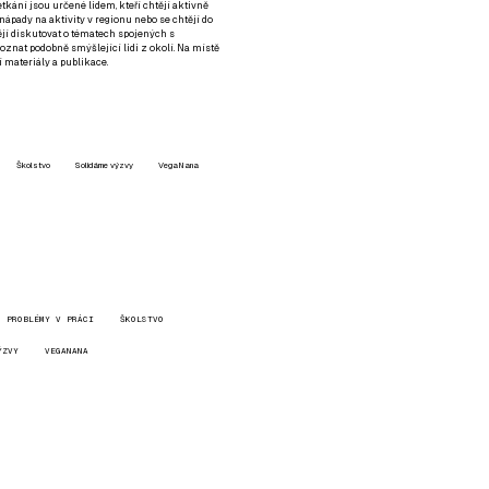
setkání jsou určené lidem, kteří chtějí aktivně
 nápady na aktivity v regionu nebo se chtějí do
tějí diskutovat o tématech spojených s
nat podobně smýšlející lidi z okolí. Na místě
 materiály a publikace.
Školstvo
Solidárne výzvy
VegaNana
PROBLÉMY V PRÁCI
ŠKOLSTVO
ÝZVY
VEGANANA