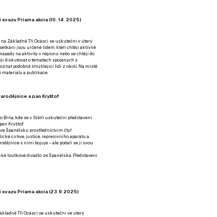
 svazu Priama akcia (10. 14. 2025)
 na Základně Tři Ocásci se uskuteční v úterý
é setkání jsou určené lidem, kteří chtějí aktivně
 nápady na aktivity v regionu nebo se chtějí do
tějí diskutovat o tématech spojených s
nat podobně smýšlející lidi z okolí. Na místě
 materiály a publikace.
arodějnice a pan Kryštof
o Brna, kde se v Sibiři uskuteční představení
pan Kryštof.
 ve Španělsku prostřednictvím čtyř
ické církve, justice, represivního aparátu a
odějnice s nimi bojuje – ale podaří se jí svou
tické loutkové divadlo ze Španělska. Představení
í svazu Priama akcia (23.9.2025)
ákladně Tři Ocásci se uskuteční ve uterý