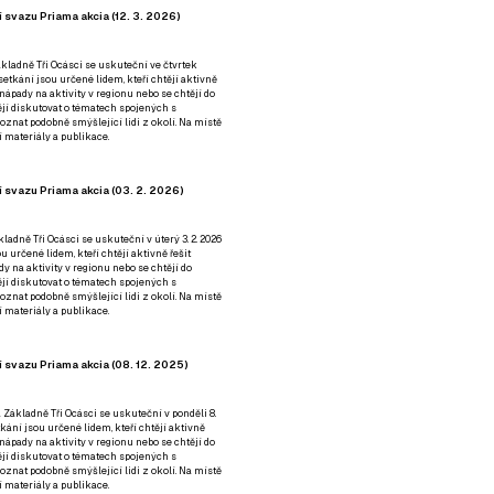
 svazu Priama akcia (12. 3. 2026)
kladně Tři Ocásci se uskuteční ve čtvrtek
é setkání jsou určené lidem, kteří chtějí aktivně
 nápady na aktivity v regionu nebo se chtějí do
tějí diskutovat o tématech spojených s
nat podobně smýšlející lidi z okolí. Na místě
 materiály a publikace.
 svazu Priama akcia (03. 2. 2026)
ladně Tři Ocásci se uskuteční v úterý 3. 2. 2026
ou určené lidem, kteří chtějí aktivně řešit
y na aktivity v regionu nebo se chtějí do
tějí diskutovat o tématech spojených s
nat podobně smýšlející lidi z okolí. Na místě
 materiály a publikace.
 svazu Priama akcia (08. 12. 2025)
 Základně Tři Ocásci se uskuteční v ponděli 8.
etkání jsou určené lidem, kteří chtějí aktivně
 nápady na aktivity v regionu nebo se chtějí do
tějí diskutovat o tématech spojených s
nat podobně smýšlející lidi z okolí. Na místě
 materiály a publikace.