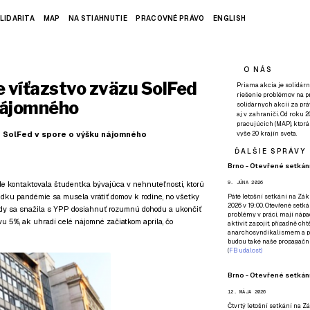
LIDARITA
MAP
NA STIAHNUTIE
PRACOVNÉ PRÁVO
ENGLISH
O NÁS
 víťazstvo zväzu SolFed
Priama akcia je solidárn
riešenie problémov na p
 nájomného
solidárnych akcií za pr
aj v zahraničí. Od roku 
pracujúcich (MAP), ktor
u SolFed v spore o výšku nájomného
vyše 20 krajín sveta.
ĎALŠIE SPRÁVY
Brno - Otevřené setkání
oole kontaktovala študentka bývajúca v nehnuteľnosti, ktorú
9. JÚNA 2026
edku pandémie sa musela vrátiť domov k rodine, no všetky
Páté
letošní setkání na Zákl
2026 v 19:00. Otevřené setká
tedy sa snažila s YPP dosiahnuť rozumnú dohodu a ukončiť
problémy v práci, mají nápad
 5%, ak uhradí celé nájomné začiatkom apríla, čo
aktivit zapojit, případně ch
anarchosyndikalismem a poz
budou také naše propagační
(
FB událost
)
Brno - Otevřené setkání
12. MÁJA 2026
Čtvrtý
letošní setkání na Zák