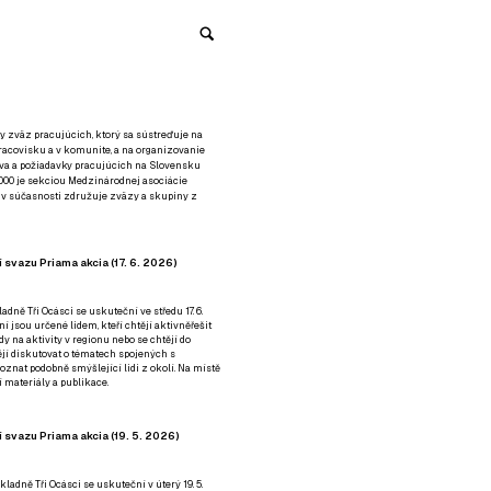
y zväz pracujúcich, ktorý sa sústreďuje na
racovisku a v komunite, a na organizovanie
áva a požiadavky pracujúcich na Slovensku
2000 je sekciou Medzinárodnej asociácie
á v súčasnosti združuje zväzy a skupiny z
 svazu Priama akcia (17. 6. 2026)
adně Tři Ocásci se uskuteční ve středu 17. 6.
ní jsou určené lidem, kteří chtějí aktivněřešit
y na aktivity v regionu nebo se chtějí do
tějí diskutovat o tématech spojených s
nat podobně smýšlející lidi z okolí. Na místě
 materiály a publikace.
 svazu Priama akcia (19. 5. 2026)
ladně Tři Ocásci se uskuteční v úterý 19. 5.