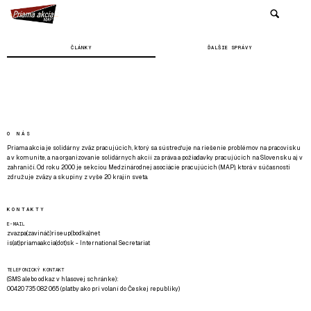
ČLÁNKY
ĎALŠIE SPRÁVY
O NÁS
Priama akcia je solidárny zväz pracujúcich, ktorý sa sústreďuje na riešenie problémov na pracovisku
a v komunite, a na organizovanie solidárnych akcií za práva a požiadavky pracujúcich na Slovensku aj v
zahraničí. Od roku 2000 je sekciou Medzinárodnej asociácie pracujúcich (MAP), ktorá v súčasnosti
združuje zväzy a skupiny z vyše 20 krajín sveta.
KONTAKTY
E-MAIL
zvazpa(zavináč)riseup(bodka)net
is(at)priamaakcia(dot)sk - International Secretariat
TELEFONICKÝ KONTAKT
(SMS alebo odkaz v hlasovej schránke):
00420 735 082 065 (platby ako pri volaní do Českej republiky)