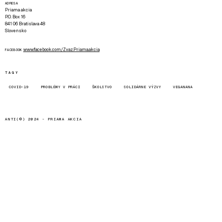
ADRESA
Priama akcia
P.O. Box 16
841 06 Bratislava 48
Slovensko
www.facebook.com/Zvaz.Priama.akcia
FACEBOOK
TAGY
COVID-19
PROBLÉMY V PRÁCI
ŠKOLSTVO
SOLIDÁRNE VÝZVY
VEGANANA
ANTI(©) 2024 -
PRIAMA AKCIA