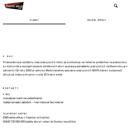
ČLÁNKY
ĎALŠIE SPRÁVY
O NÁS
Priama akcia je solidárny zväz pracujúcich, ktorý sa sústreďuje na riešenie problémov na pracovisku
a v komunite, a na organizovanie solidárnych akcií za práva a požiadavky pracujúcich na Slovensku aj v
zahraničí. Od roku 2000 je sekciou Medzinárodnej asociácie pracujúcich (MAP), ktorá v súčasnosti
združuje zväzy a skupiny z vyše 20 krajín sveta.
KONTAKTY
E-MAIL
zvazpa(zavináč)riseup(bodka)net
is(at)priamaakcia(dot)sk - International Secretariat
TELEFONICKÝ KONTAKT
(SMS alebo odkaz v hlasovej schránke):
00420 735 082 065 (platby ako pri volaní do Českej republiky)