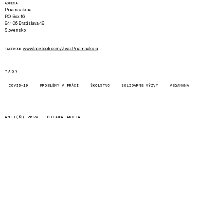
ADRESA
Priama akcia
P.O. Box 16
841 06 Bratislava 48
Slovensko
www.facebook.com/Zvaz.Priama.akcia
FACEBOOK
TAGY
COVID-19
PROBLÉMY V PRÁCI
ŠKOLSTVO
SOLIDÁRNE VÝZVY
VEGANANA
ANTI(©) 2024 -
PRIAMA AKCIA