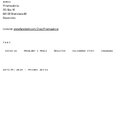
ADRESA
Priama akcia
P.O. Box 16
841 06 Bratislava 48
Slovensko
www.facebook.com/Zvaz.Priama.akcia
FACEBOOK
TAGY
COVID-19
PROBLÉMY V PRÁCI
ŠKOLSTVO
SOLIDÁRNE VÝZVY
VEGANANA
ANTI(©) 2024 -
PRIAMA AKCIA