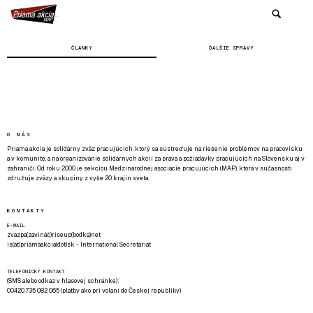
ČLÁNKY
ĎALŠIE SPRÁVY
O NÁS
Priama akcia je solidárny zväz pracujúcich, ktorý sa sústreďuje na riešenie problémov na pracovisku
a v komunite, a na organizovanie solidárnych akcií za práva a požiadavky pracujúcich na Slovensku aj v
zahraničí. Od roku 2000 je sekciou Medzinárodnej asociácie pracujúcich (MAP), ktorá v súčasnosti
združuje zväzy a skupiny z vyše 20 krajín sveta.
KONTAKTY
E-MAIL
zvazpa(zavináč)riseup(bodka)net
is(at)priamaakcia(dot)sk - International Secretariat
TELEFONICKÝ KONTAKT
(SMS alebo odkaz v hlasovej schránke):
00420 735 082 065 (platby ako pri volaní do Českej republiky)