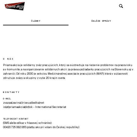
ČLÁNKY
ĎALŠIE SPRÁVY
O NÁS
Priama akcia je solidárny zväz pracujúcich, ktorý sa sústreďuje na riešenie problémov na pracovisku
a v komunite, a na organizovanie solidárnych akcií za práva a požiadavky pracujúcich na Slovensku aj v
zahraničí. Od roku 2000 je sekciou Medzinárodnej asociácie pracujúcich (MAP), ktorá v súčasnosti
združuje zväzy a skupiny z vyše 20 krajín sveta.
KONTAKTY
E-MAIL
zvazpa(zavináč)riseup(bodka)net
is(at)priamaakcia(dot)sk - International Secretariat
TELEFONICKÝ KONTAKT
(SMS alebo odkaz v hlasovej schránke):
00420 735 082 065 (platby ako pri volaní do Českej republiky)