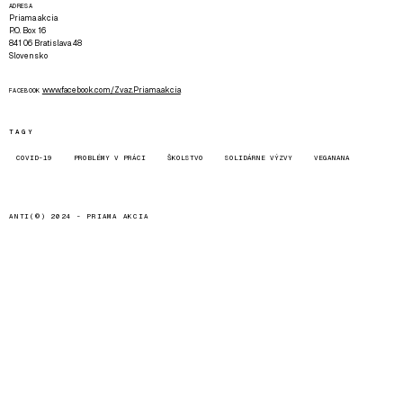
ADRESA
Priama akcia
P.O. Box 16
841 06 Bratislava 48
Slovensko
www.facebook.com/Zvaz.Priama.akcia
FACEBOOK
TAGY
COVID-19
PROBLÉMY V PRÁCI
ŠKOLSTVO
SOLIDÁRNE VÝZVY
VEGANANA
ANTI(©) 2024 -
PRIAMA AKCIA