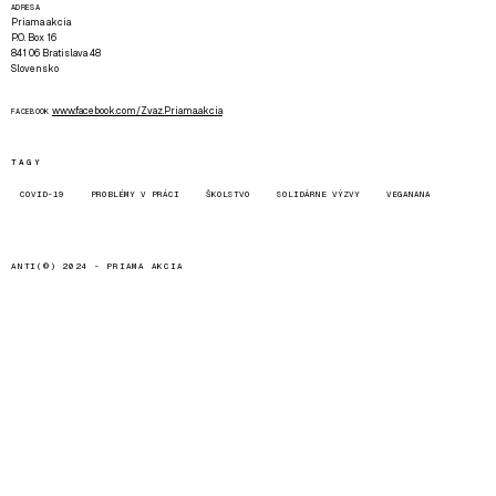
ADRESA
Priama akcia
P.O. Box 16
841 06 Bratislava 48
Slovensko
www.facebook.com/Zvaz.Priama.akcia
FACEBOOK
TAGY
COVID-19
PROBLÉMY V PRÁCI
ŠKOLSTVO
SOLIDÁRNE VÝZVY
VEGANANA
ANTI(©) 2024 -
PRIAMA AKCIA