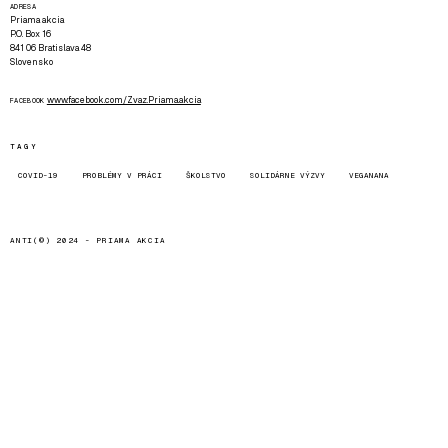
ADRESA
Priama akcia
P.O. Box 16
841 06 Bratislava 48
Slovensko
www.facebook.com/Zvaz.Priama.akcia
FACEBOOK
TAGY
COVID-19
PROBLÉMY V PRÁCI
ŠKOLSTVO
SOLIDÁRNE VÝZVY
VEGANANA
ANTI(©) 2024 -
PRIAMA AKCIA