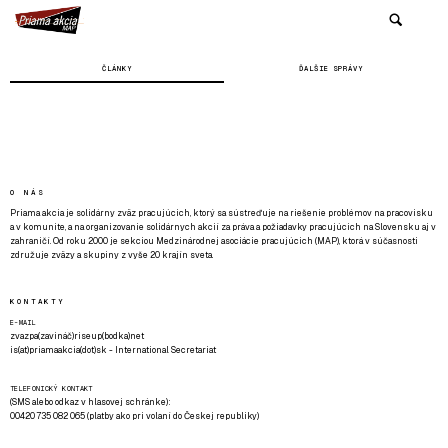
ČLÁNKY
ĎALŠIE SPRÁVY
O NÁS
Priama akcia je solidárny zväz pracujúcich, ktorý sa sústreďuje na riešenie problémov na pracovisku
a v komunite, a na organizovanie solidárnych akcií za práva a požiadavky pracujúcich na Slovensku aj v
zahraničí. Od roku 2000 je sekciou Medzinárodnej asociácie pracujúcich (MAP), ktorá v súčasnosti
združuje zväzy a skupiny z vyše 20 krajín sveta.
KONTAKTY
E-MAIL
zvazpa(zavináč)riseup(bodka)net
is(at)priamaakcia(dot)sk - International Secretariat
TELEFONICKÝ KONTAKT
(SMS alebo odkaz v hlasovej schránke):
00420 735 082 065 (platby ako pri volaní do Českej republiky)