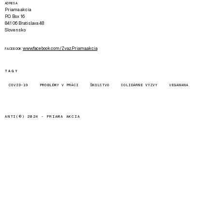
ADRESA
Priama akcia
P.O. Box 16
841 06 Bratislava 48
Slovensko
www.facebook.com/Zvaz.Priama.akcia
FACEBOOK
TAGY
COVID-19
PROBLÉMY V PRÁCI
ŠKOLSTVO
SOLIDÁRNE VÝZVY
VEGANANA
ANTI(©) 2024 -
PRIAMA AKCIA