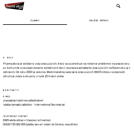
ČLÁNKY
ĎALŠIE SPRÁVY
O NÁS
Priama akcia je solidárny zväz pracujúcich, ktorý sa sústreďuje na riešenie problémov na pracovisku
a v komunite, a na organizovanie solidárnych akcií za práva a požiadavky pracujúcich na Slovensku aj v
zahraničí. Od roku 2000 je sekciou Medzinárodnej asociácie pracujúcich (MAP), ktorá v súčasnosti
združuje zväzy a skupiny z vyše 20 krajín sveta.
KONTAKTY
E-MAIL
zvazpa(zavináč)riseup(bodka)net
is(at)priamaakcia(dot)sk - International Secretariat
TELEFONICKÝ KONTAKT
(SMS alebo odkaz v hlasovej schránke):
00420 735 082 065 (platby ako pri volaní do Českej republiky)