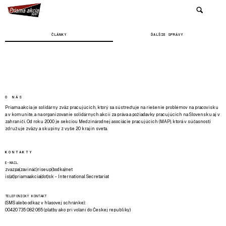
ČLÁNKY
ĎALŠIE SPRÁVY
O NÁS
Priama akcia je solidárny zväz pracujúcich, ktorý sa sústreďuje na riešenie problémov na pracovisku
a v komunite, a na organizovanie solidárnych akcií za práva a požiadavky pracujúcich na Slovensku aj v
zahraničí. Od roku 2000 je sekciou Medzinárodnej asociácie pracujúcich (MAP), ktorá v súčasnosti
združuje zväzy a skupiny z vyše 20 krajín sveta.
KONTAKTY
E-MAIL
zvazpa(zavináč)riseup(bodka)net
is(at)priamaakcia(dot)sk - International Secretariat
TELEFONICKÝ KONTAKT
(SMS alebo odkaz v hlasovej schránke):
00420 735 082 065 (platby ako pri volaní do Českej republiky)