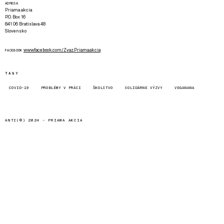
ADRESA
Priama akcia
P.O. Box 16
841 06 Bratislava 48
Slovensko
www.facebook.com/Zvaz.Priama.akcia
FACEBOOK
TAGY
COVID-19
PROBLÉMY V PRÁCI
ŠKOLSTVO
SOLIDÁRNE VÝZVY
VEGANANA
ANTI(©) 2024 -
PRIAMA AKCIA