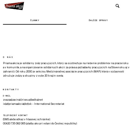
ČLÁNKY
ĎALŠIE SPRÁVY
O NÁS
Priama akcia je solidárny zväz pracujúcich, ktorý sa sústreďuje na riešenie problémov na pracovisku
a v komunite, a na organizovanie solidárnych akcií za práva a požiadavky pracujúcich na Slovensku aj v
zahraničí. Od roku 2000 je sekciou Medzinárodnej asociácie pracujúcich (MAP), ktorá v súčasnosti
združuje zväzy a skupiny z vyše 20 krajín sveta.
KONTAKTY
E-MAIL
zvazpa(zavináč)riseup(bodka)net
is(at)priamaakcia(dot)sk - International Secretariat
TELEFONICKÝ KONTAKT
(SMS alebo odkaz v hlasovej schránke):
00420 735 082 065 (platby ako pri volaní do Českej republiky)