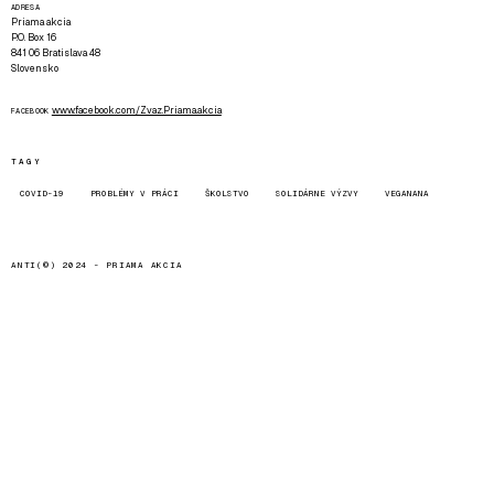
ADRESA
Priama akcia
P.O. Box 16
841 06 Bratislava 48
Slovensko
www.facebook.com/Zvaz.Priama.akcia
FACEBOOK
TAGY
COVID-19
PROBLÉMY V PRÁCI
ŠKOLSTVO
SOLIDÁRNE VÝZVY
VEGANANA
ANTI(©) 2024 -
PRIAMA AKCIA