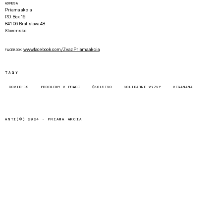
ADRESA
Priama akcia
P.O. Box 16
841 06 Bratislava 48
Slovensko
www.facebook.com/Zvaz.Priama.akcia
FACEBOOK
TAGY
COVID-19
PROBLÉMY V PRÁCI
ŠKOLSTVO
SOLIDÁRNE VÝZVY
VEGANANA
ANTI(©) 2024 -
PRIAMA AKCIA