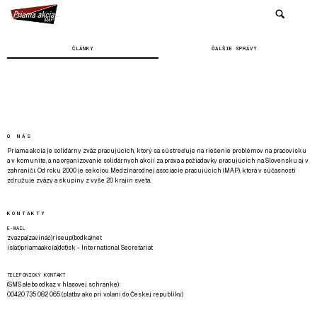
ČLÁNKY
ĎALŠIE SPRÁVY
O NÁS
Priama akcia je solidárny zväz pracujúcich, ktorý sa sústreďuje na riešenie problémov na pracovisku
a v komunite, a na organizovanie solidárnych akcií za práva a požiadavky pracujúcich na Slovensku aj v
zahraničí. Od roku 2000 je sekciou Medzinárodnej asociácie pracujúcich (MAP), ktorá v súčasnosti
združuje zväzy a skupiny z vyše 20 krajín sveta.
KONTAKTY
E-MAIL
zvazpa(zavináč)riseup(bodka)net
is(at)priamaakcia(dot)sk - International Secretariat
TELEFONICKÝ KONTAKT
(SMS alebo odkaz v hlasovej schránke):
00420 735 082 065 (platby ako pri volaní do Českej republiky)