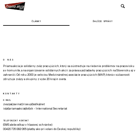
ČLÁNKY
ĎALŠIE SPRÁVY
O NÁS
Priama akcia je solidárny zväz pracujúcich, ktorý sa sústreďuje na riešenie problémov na pracovisku
a v komunite, a na organizovanie solidárnych akcií za práva a požiadavky pracujúcich na Slovensku aj v
zahraničí. Od roku 2000 je sekciou Medzinárodnej asociácie pracujúcich (MAP), ktorá v súčasnosti
združuje zväzy a skupiny z vyše 20 krajín sveta.
KONTAKTY
E-MAIL
zvazpa(zavináč)riseup(bodka)net
is(at)priamaakcia(dot)sk - International Secretariat
TELEFONICKÝ KONTAKT
(SMS alebo odkaz v hlasovej schránke):
00420 735 082 065 (platby ako pri volaní do Českej republiky)