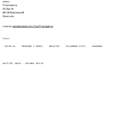
ADRESA
Priama akcia
P.O. Box 16
841 06 Bratislava 48
Slovensko
www.facebook.com/Zvaz.Priama.akcia
FACEBOOK
TAGY
COVID-19
PROBLÉMY V PRÁCI
ŠKOLSTVO
SOLIDÁRNE VÝZVY
VEGANANA
ANTI(©) 2024 -
PRIAMA AKCIA