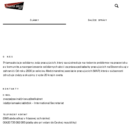
ČLÁNKY
ĎALŠIE SPRÁVY
O NÁS
Priama akcia je solidárny zväz pracujúcich, ktorý sa sústreďuje na riešenie problémov na pracovisku
a v komunite, a na organizovanie solidárnych akcií za práva a požiadavky pracujúcich na Slovensku aj v
zahraničí. Od roku 2000 je sekciou Medzinárodnej asociácie pracujúcich (MAP), ktorá v súčasnosti
združuje zväzy a skupiny z vyše 20 krajín sveta.
KONTAKTY
E-MAIL
zvazpa(zavináč)riseup(bodka)net
is(at)priamaakcia(dot)sk - International Secretariat
TELEFONICKÝ KONTAKT
(SMS alebo odkaz v hlasovej schránke):
00420 735 082 065 (platby ako pri volaní do Českej republiky)