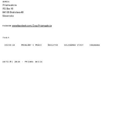
ADRESA
Priama akcia
P.O. Box 16
841 06 Bratislava 48
Slovensko
www.facebook.com/Zvaz.Priama.akcia
FACEBOOK
TAGY
COVID-19
PROBLÉMY V PRÁCI
ŠKOLSTVO
SOLIDÁRNE VÝZVY
VEGANANA
ANTI(©) 2024 -
PRIAMA AKCIA