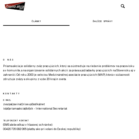
ČLÁNKY
ĎALŠIE SPRÁVY
O NÁS
Priama akcia je solidárny zväz pracujúcich, ktorý sa sústreďuje na riešenie problémov na pracovisku
a v komunite, a na organizovanie solidárnych akcií za práva a požiadavky pracujúcich na Slovensku aj v
zahraničí. Od roku 2000 je sekciou Medzinárodnej asociácie pracujúcich (MAP), ktorá v súčasnosti
združuje zväzy a skupiny z vyše 20 krajín sveta.
KONTAKTY
E-MAIL
zvazpa(zavináč)riseup(bodka)net
is(at)priamaakcia(dot)sk - International Secretariat
TELEFONICKÝ KONTAKT
(SMS alebo odkaz v hlasovej schránke):
00420 735 082 065 (platby ako pri volaní do Českej republiky)