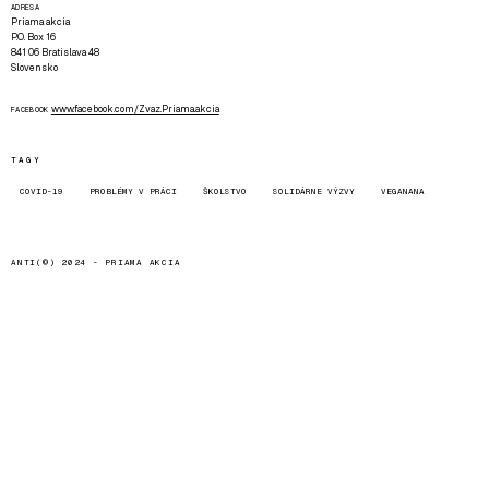
ADRESA
Priama akcia
P.O. Box 16
841 06 Bratislava 48
Slovensko
www.facebook.com/Zvaz.Priama.akcia
FACEBOOK
TAGY
COVID-19
PROBLÉMY V PRÁCI
ŠKOLSTVO
SOLIDÁRNE VÝZVY
VEGANANA
ANTI(©) 2024 -
PRIAMA AKCIA