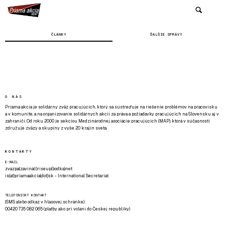
ČLÁNKY
ĎALŠIE SPRÁVY
O NÁS
Priama akcia je solidárny zväz pracujúcich, ktorý sa sústreďuje na riešenie problémov na pracovisku
a v komunite, a na organizovanie solidárnych akcií za práva a požiadavky pracujúcich na Slovensku aj v
zahraničí. Od roku 2000 je sekciou Medzinárodnej asociácie pracujúcich (MAP), ktorá v súčasnosti
združuje zväzy a skupiny z vyše 20 krajín sveta.
KONTAKTY
E-MAIL
zvazpa(zavináč)riseup(bodka)net
is(at)priamaakcia(dot)sk - International Secretariat
TELEFONICKÝ KONTAKT
(SMS alebo odkaz v hlasovej schránke):
00420 735 082 065 (platby ako pri volaní do Českej republiky)