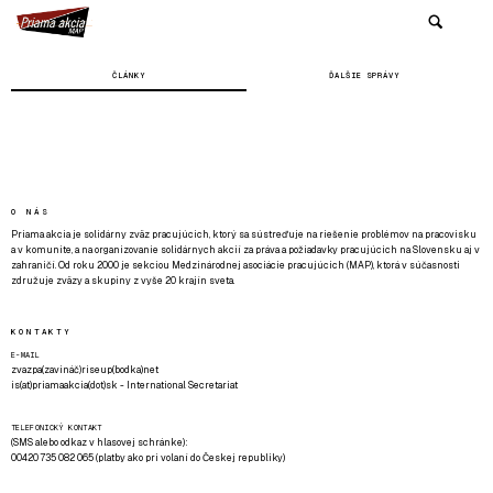
ČLÁNKY
ĎALŠIE SPRÁVY
O NÁS
Priama akcia je solidárny zväz pracujúcich, ktorý sa sústreďuje na riešenie problémov na pracovisku
a v komunite, a na organizovanie solidárnych akcií za práva a požiadavky pracujúcich na Slovensku aj v
zahraničí. Od roku 2000 je sekciou Medzinárodnej asociácie pracujúcich (MAP), ktorá v súčasnosti
združuje zväzy a skupiny z vyše 20 krajín sveta.
KONTAKTY
E-MAIL
zvazpa(zavináč)riseup(bodka)net
is(at)priamaakcia(dot)sk - International Secretariat
TELEFONICKÝ KONTAKT
(SMS alebo odkaz v hlasovej schránke):
00420 735 082 065 (platby ako pri volaní do Českej republiky)