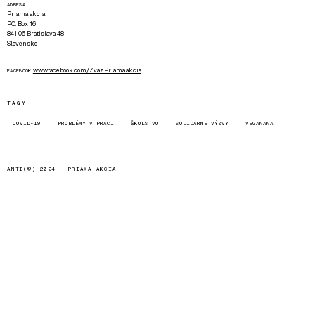
ADRESA
Priama akcia
P.O. Box 16
841 06 Bratislava 48
Slovensko
www.facebook.com/Zvaz.Priama.akcia
FACEBOOK
TAGY
COVID-19
PROBLÉMY V PRÁCI
ŠKOLSTVO
SOLIDÁRNE VÝZVY
VEGANANA
ANTI(©) 2024 -
PRIAMA AKCIA