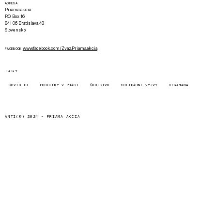
ADRESA
Priama akcia
P.O. Box 16
841 06 Bratislava 48
Slovensko
www.facebook.com/Zvaz.Priama.akcia
FACEBOOK
TAGY
COVID-19
PROBLÉMY V PRÁCI
ŠKOLSTVO
SOLIDÁRNE VÝZVY
VEGANANA
ANTI(©) 2024 -
PRIAMA AKCIA