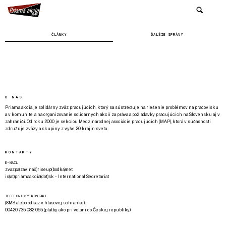
ČLÁNKY
ĎALŠIE SPRÁVY
O NÁS
Priama akcia je solidárny zväz pracujúcich, ktorý sa sústreďuje na riešenie problémov na pracovisku
a v komunite, a na organizovanie solidárnych akcií za práva a požiadavky pracujúcich na Slovensku aj v
zahraničí. Od roku 2000 je sekciou Medzinárodnej asociácie pracujúcich (MAP), ktorá v súčasnosti
združuje zväzy a skupiny z vyše 20 krajín sveta.
KONTAKTY
E-MAIL
zvazpa(zavináč)riseup(bodka)net
is(at)priamaakcia(dot)sk - International Secretariat
TELEFONICKÝ KONTAKT
(SMS alebo odkaz v hlasovej schránke):
00420 735 082 065 (platby ako pri volaní do Českej republiky)