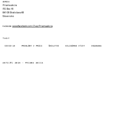
ADRESA
Priama akcia
P.O. Box 16
841 06 Bratislava 48
Slovensko
www.facebook.com/Zvaz.Priama.akcia
FACEBOOK
TAGY
COVID-19
PROBLÉMY V PRÁCI
ŠKOLSTVO
SOLIDÁRNE VÝZVY
VEGANANA
ANTI(©) 2024 -
PRIAMA AKCIA