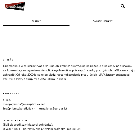
ČLÁNKY
ĎALŠIE SPRÁVY
O NÁS
Priama akcia je solidárny zväz pracujúcich, ktorý sa sústreďuje na riešenie problémov na pracovisku
a v komunite, a na organizovanie solidárnych akcií za práva a požiadavky pracujúcich na Slovensku aj v
zahraničí. Od roku 2000 je sekciou Medzinárodnej asociácie pracujúcich (MAP), ktorá v súčasnosti
združuje zväzy a skupiny z vyše 20 krajín sveta.
KONTAKTY
E-MAIL
zvazpa(zavináč)riseup(bodka)net
is(at)priamaakcia(dot)sk - International Secretariat
TELEFONICKÝ KONTAKT
(SMS alebo odkaz v hlasovej schránke):
00420 735 082 065 (platby ako pri volaní do Českej republiky)